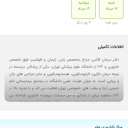
شنبه
دوشنبه
۱۷ مرداد
۱۹ مرداد
پس فردا
۴ روز دیگر
اطلاعات تکمیلی
دکتر مرجان قائمی جراح متخصص زنان، زایمان و فلوشیپ فوق تخصص
ناباروری و IVF از دانشگاه علوم پزشکی تهران، یکی از پزشکان برجسته در
زمینه درمان نازایی، لاپاروسکوپی، هیستروسکوپی و سایر جراحی های زنان
و زیبایی است. به عنوان هیئت علمی دانشگاه، در مجتمع بیمارستانی امام
خمینی (ره) و مطب های خصوصی تهران فعالیت می کند و با تجربه بالا در
مشاهده بیشتر ...
IVF، مشاوره پیش از بارداری و حل مشکلات پیچیده ناباروری شناخته می
شود؛ توصیه های آموزشی اش در اینستاگرام (@dr.marjanghaemi) بسیار
پرطرفدار است و به بانوان برای دسترسی به سلامت بهتر، پیشگیری از
بیماری ها، مدیریت بلوغ و یائسگی و بارداری موفق راهنمایی می کند.
مطب های اصلی اش در بلوار کشاورز (بین جمالزاده و کارگر شمالی، جنب
مرکز ناباروری مام