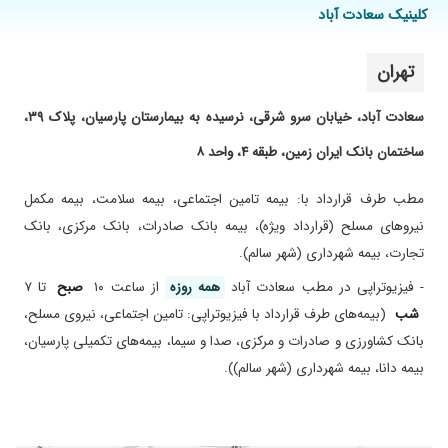
سعادت آباد)
بسیار کم صحبت می کنند فقط سریع معاینه و
کلینیک سعادت آباد
نوشتن نسخه . من ارتباط خیلی خوبی نگرفتم .
- تجویز کفش و کفی طبی
منشی هاشون هم دارای روابط عمومی بالا نیستن
تهران
۱۴۰۱/۰۳/۲۵
خوبه. دقیق معاینه میکنه تا مشکل رو بفهمه
۱۴۰۴/۰۵/۲۸
سلام. جناب دکتر محمودی نژاد بسیار با اخلاق
سعادت آباد، خیابان سرو شرقی، نرسیده به بیمارستان پارسیان، پلاک ۳۹،
هستن. من مشکل شدید کمر داشتم که با درمان
ساختمان بانک ایران زمین، طبقه ۴، واحد ۸
بی نقص ایشون بهبودی حاصل شد.
۱۴۰۲/۰۵/۰۴
با سلام همسرم را پیش ایشان بردم عالی
مطب طرف قرارداد با: بیمه تامین اجتماعی، بیمه سلامت، بیمه مکمل
۱۴۰۴/۰۵/۱۲
فوقالعاده حاذق و صبور
نیرو‌های مسلح (قرارداد ویژه)، بیمه بانک صادرات، بانک مرکزی، بانک
۱۴۰۴/۰۷/۰۷
دیسک گردن که با توصیه های ایشان برطرف شده
تجارت، بیمه شهرداری (شهر سالم).
۱۴۰۳/۱۱/۰۶
گردن درد و خواب رفتگی دستها
- فیزیوتراپی در مطب سعادت آباد
همه روزه
از ساعت ۱۰
صبح
تا ۷
۱۴۰۵/۰۲/۱۱
تشخیصی دادند سپس رفتیم تهران . پیش بهترین
شب
(بیمه‌های طرف قرارداد با فیزیوتراپی: تامین اجتماعی، نیروی مسلح،
ارتوپد ها درست ترین تشخیص چیزی که پزشکها
بانک کشاورزی و صادرات و مرکزی، صدا و سیما، بیمه‌های تکمیلی پارسیان،
به توافق رسیدن تشخیصی بود که ایشون داده بود
بیمه دانا، بیمه شهرداری (شهر سالم)).
۱۴۰۴/۰۶/۲۴
بسیار حاذق ، اخلاق مدار، دلسوز و کاربلد هستند
۱۴۰۳/۰۴/۳۱
عدم رضایت
۱۴۰۳/۱۲/۲۲
دکتر بی نهایت خوش اخلاق و مهربان وبی نهایت