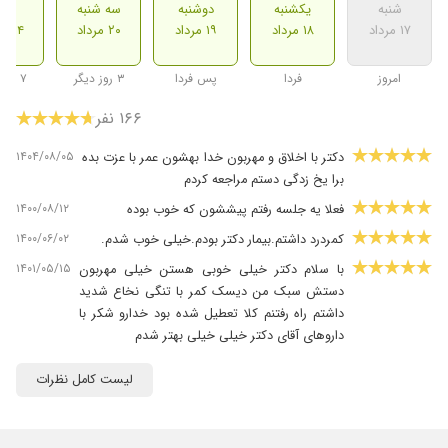
شنبه
یکشنبه
دوشنبه
سه شنبه
شنب
۱۷ مرداد
۱۸ مرداد
۱۹ مرداد
۲۰ مرداد
۲۴ مرداد
امروز
فردا
پس فردا
۳ روز دیگر
۷ روز دیگر
۱۶۶ نفر
۱۴۰۴/۰۸/۰۵
دکتر با اخلاق و مهربون خدا بهشون عمر با عزت بده
برا یخ زدگی دستم مراجعه کردم
۱۴۰۰/۰۸/۱۲
فعلا یه جلسه رفتم پیششون که خوب بوده
۱۴۰۰/۰۶/۰۲
کمردرد داشتم.بیمار دکتر بودم.خیلی خوب شدم.
۱۴۰۱/۰۵/۱۵
با سلام دکتر خیلی خوبی هستن خیلی مهربون
دستش سبک من دیسک کمر با تنگی نخاع شدید
داشتم راه رفتنم کلا تعطیل شده بود خدارو شکر با
داروهای آقای دکتر خیلی خیلی بهتر شدم
۱۴۰۳/۰۷/۲۲
کمر درد. نوار عصب گرفتند و فیزیوتراپی نوشتند در
لیست کامل نظرات
حال درمان هستم
۱۴۰۲/۰۷/۰۸
اسپاسم عضلات..بهبودی حاصل شد
۱۳۹۹/۱۲/۰۵
با سلام آرتروز زانو داشتم.دکتر محمودی نژاد برام