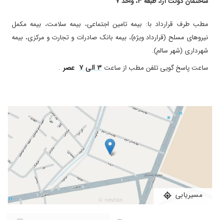
ساختمان دولت آرا، طبقه ۳، واحد ۷
۱۴۰۵/۰۲/۲۳
من برای درد کتف و پشت دست و همچنین کمر به
این دکتر مراجعه کردم، در ویزیت اول برام نوار
مطب طرف قرارداد با: بیمه تامین اجتماعی، بیمه سلامت، بیمه مکمل
عصب و عضله گرفتند و ام آر آی نوشتند و یک
سری دارو تجویز کردند که با استفاده آنها، دردم
نیرو‌های مسلح (قرارداد ویژه)، بیمه بانک صادرات و تجارت و مرکزی، بیمه
کمی تسکین پیدا کرد، در جلسه دوم که با ام آر آی
شهرداری (شهر سالم).
رفتم، کارهای فیزیکی و طب سوزنی انجام دادند و
۳ الی ۷
ساعت پاسخ گویی تلفن مطب از ساعت
عصر
.
گفتند ۵ جلسه باید برم. فعلا نمیتونم نظر قطعی
بدم ولی تا اینجا از روند تشخیص و درمان رضایت
دارم.
۱۴۰۳/۱۰/۳۰
عدم رضایت
۱۴۰۴/۰۲/۱۵
من هردردی داشتم دکتر درمان کردند .گرفتگی
عضلات یا همون فیبرومیالژیا داشتم که با
کایروپراکتیک و طب سوزنی درمان شدم
۱۴۰۰/۰۱/۱۷
مشکل زانو درد داشتم که با تشخیص و درمان خوب
اقای دکتر محمودینژاد خداروشکر الان کاملا خوب
شدم
۱۴۰۳/۱۱/۱۳
با صبر و حوصله رسیدگی نمودند در حال درمان
مسیریابی
هستم
۱۴۰۰/۰۹/۰۷
عالی هستن