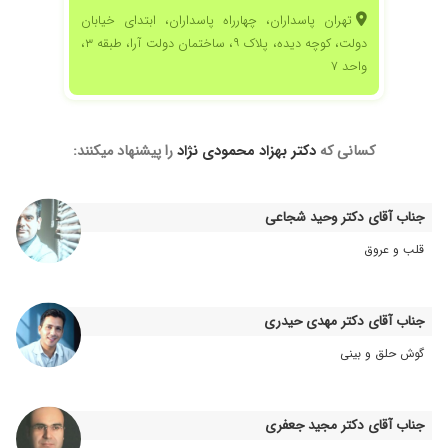
تهران پاسداران، چهارراه پاسداران، ابتدای خیابان
۱۴۰۰/۰۸/۲۲
من کمر درد داشتم،تشخیص ایشون گرفتگی
دولت، کوچه دیده، پلاک ۹، ساختمان دولت آرا، طبقه ۳،
عضلانی بود،الان تحت درمانم،ولی خیلی بهتر شدم
واحد ۷
۱۴۰۱/۰۲/۱۶
دکتر خوبی بود
۱۴۰۳/۰۷/۰۹
بسیار مثبت
۱۴۰۴/۰۳/۱۱
آقای دکتر از هر نظر عالی هستند.سواد بالا، اخلاق
کسانی که
دکتر بهزاد محمودی نژاد
را پیشنهاد میکنند:
خوب، باوجدان.من برای گردن درد و کمردردم رفتم
پیش ایشون و با چند جلسه درمان دستی و طب
سوزنی خوب شدم
جناب آقای دکتر وحید شجاعی
۱۴۰۰/۰۵/۲۶
خوب بود ،وبهتر شدم
قلب و عروق
۱۴۰۰/۱۰/۱۵
خوب است
۱۴۰۴/۰۵/۲۲
عدم رضایت
جناب آقای دکتر مهدی حیدری
۱۴۰۴/۰۶/۱۷
من دیسک گردن و کمر داشتم.واقعا تجویز و
درمانشون عالی بود و خیلی سریع خوب شدن
گوش حلق و بینی
۱۴۰۰/۰۸/۰۷
زانو درد داشتم.تزریق ژل انجام دادم.خوب شدم.
۱۴۰۱/۰۳/۱۲
بسیار عالی، من چندین بار تحت درمان ایشون بودم
جناب آقای دکتر مجید جعفری
و نتیجه خوب گرفتم