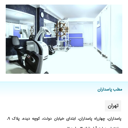
میرفته بدنم بیش از اندازه داغ میشه
۱۴۰۰/۱۲/۰۲
کمر درد داشتم، دکتر خیلی خوش برخورد بودن و با
حوصله ویزیت کردن فعلا تحت درمان هستم
۱۴۰۳/۱۱/۲۲
سیستم نوبت دهی بسیار عالی دکتر را از قبل
شناخت داشتم و به کارشون اعتماد کامل دارم
۱۴۰۳/۱۲/۲۳
دکتر خوش اخلاق و کار درستی هستند
۱۴۰۵/۰۳/۲۰
واقعا دکتر همه چی تمام هستند
۱۴۰۳/۰۸/۰۷
کمردرد و گردن درد داشتم بعد از درمان دستی خیلی
دردم کمتر شد
۱۴۰۲/۰۲/۱۰
بسیار دکتر باحوصله و باسوادی هستند
۱۴۰۴/۰۵/۲۶
بسیار عالی
مطب پاسداران
۱۴۰۰/۰۱/۱۴
دوست صممیمی من هستن.کارش حرف نداره
۱۴۰۴/۰۸/۲۹
توی نت درباره اخلاق خوب ایشون و تبحرشون
تهران
خوندم، تازه یه جلسه رفتم و قراره باز هم برم. بعدا
میام مینویسم. ولی اخلاقشون خیلی خوب و
پاسداران، چهارراه پاسداران، ابتدای خیابان دولت، کوچه دیده، پلاک ۹،
محارمانه بود.