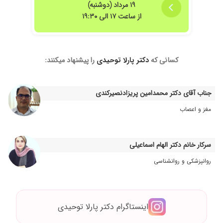
۱۹ مرداد (دوشنبه)
۱۴۰۳/۱۲/۱۶
خوب بود
از ساعت ۱۷ الی ۱۹:۳۰
۱۴۰۳/۰۳/۱۹
دکتر عال
۱۴۰۴/۰۵/۰۳
عالی هستند
۱۴۰۴/۰۷/۰۵
مشاوره گرفتم ازشون
کسانی که
دکتر پارلا توحیدی
را پیشنهاد میکنند:
۱۴۰۲/۰۸/۲۳
بسیار با حوصله و عالی
۱۴۰۴/۰۹/۲۷
عالی واقعا متخصص. با انصاف . خوش برخورد
جناب آقای دکتر محمدامین پریزادنصیرکندی
۱۴۰۳/۰۲/۰۸
کاربلد خوش اخلاق
مغز و اعصاب
۱۴۰۳/۱۱/۱۵
با سلام عالی
۱۴۰۳/۰۴/۱۹
سلام و درود به خانم دکتر پارلا توحیدی که واقعا
خوش برخورد و خوش اخلاق هستند و الآن هم که
سرکار خانم دکتر الهام اسماعیلی
تحت درمان هستم.
روانپزشکی و روانشناسی
۱۴۰۳/۰۱/۰۵
خیلی راضی هستم
۱۴۰۳/۰۲/۲۳
دیسک کمر
۱۴۰۳/۰۸/۲۰
فقط ویزیت شدم وmri خواستن برای نشان دادن
اینستاگرام دکتر پارلا توحیدی
جواب مراجعه میکنم