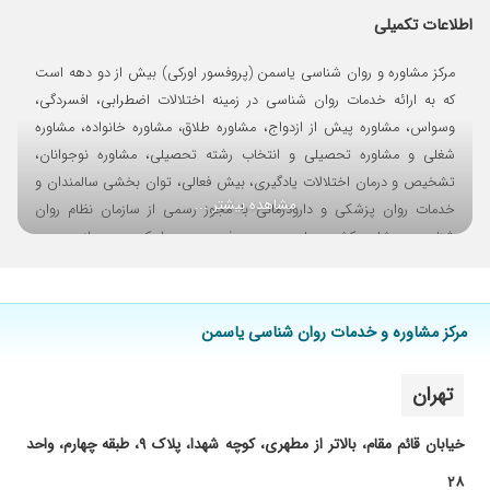
اطلاعات تکمیلی
۱۴۰۴/۰۵/۱۶
مشکلات خانوادگی
۱۴۰۱/۱۲/۰۶
دانشجوی ایشان بوده ام
مرکز مشاوره و روان شناسی یاسمن (پروفسور اورکی) بیش از دو دهه است
۱۴۰۲/۰۴/۲۰
بسیار عالی است
که به ارائه خدمات روان شناسی در زمینه اختلالات اضطرابی، افسردگی،
وسواس، مشاوره پیش از ازدواج، مشاوره طلاق، مشاوره خانواده، مشاوره
۱۴۰۱/۰۹/۲۹
خانواده
شغلی و مشاوره تحصیلی و انتخاب رشته تحصیلی، مشاوره نوجوانان،
۱۴۰۴/۰۵/۱۶
مشکلات محیط کار
تشخیص و درمان اختلالات یادگیری، بیش فعالی، توان بخشی سالمندان و
۱۴۰۴/۰۵/۱۶
از کارشان خیلی راضی بودم
مشاهده بیشتر ...
خدمات روان پزشکی و دارودرمانی با مجوز رسمی از سازمان نظام روان
شناسی و مشاوره کشور و با مدیریت پروفسور محمد اورکی می پردازد.
مرکز مشاوره و خدمات روان شناسی یاسمن
تهران
خیابان قائم مقام، بالاتر از مطهری، کوچه شهدا، پلاک ۹، طبقه چهارم، واحد
۲۸