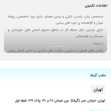
۱۴۰۵/۰۵/۰۸
خیلی عالی بود
اطلاعات تکمیلی
۱۴۰۳/۰۴/۱۶
عالیییی هستن
متخصص زنان، زایمان، نازایی و زیبایی هستم. دارای بورد تخصصی، پروانه
۱۴۰۴/۱۰/۱۶
بارداری و زایمان پیش ایشون میرفتم بهترین دکتر
تهران و گواهینامه ی دوره های زیبایی.
مهربونترین متعهدترین دکتر نسبت به بیماراشون
خوش اخلاق ترین وتشخیصشون عالی دکتر
دارای چندین سال سابقه کار در مناطق محروم استان های خوزستان و
بینظیری هستند
سیستان و بلوچستان.
۱۴۰۲/۰۵/۱۱
باردارم
در زمینه
مشاهده بیشتر ...
زایمان های طبیعی و سزارین، مراقبت های بارداری. و تمامی اعمال زیبایی
زنان و لابیاپلاستی.
کلیه جراحی های زنان، پاپ اسمیر و ـ گذاری،
درمان عفونت های زنان و برداشتن زگیل های تناسلی.
مطب گیشا
تهران
تهران- خیابان نصر (گیشا)- بین خیابان ۲۸ و ۳۰- پلاک ۲۱۹- طبقه اول