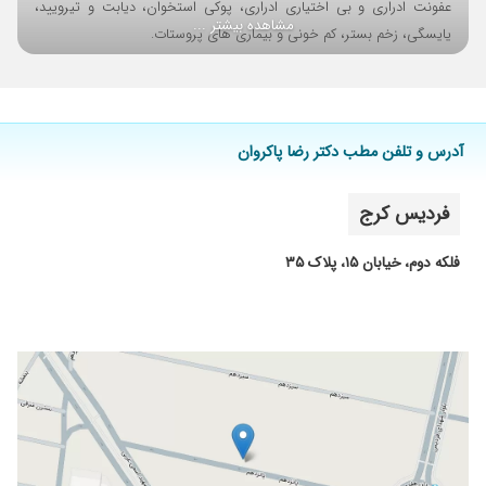
عفونت ادراری و بی اختیاری ادراری، پوکی استخوان، دیابت و تیرویید،
۱۴۰۴/۰۵/۲۴
مشاهده بیشتر ...
رفتار عالی و حرفه ای با حوصله و بسیار مجرب
یایسگی، زخم بستر، کم خونی و بیماری های پروستات.
۱۴۰۱/۰۲/۰۶
انسان خوبی است
۱۴۰۴/۰۷/۱۵
منتظر نتیجه هستم
۱۴۰۳/۰۸/۱۹
یک جلسه جهت چکاب مادر
آدرس و تلفن مطب دکتر رضا پاکروان
۱۴۰۳/۰۸/۱۲
دکتر عالی
۱۴۰۰/۱۲/۱۷
دکتر بسیار با اخلاق و با حوصله ای هستند که از
فردیس کرج
درمانشون هم بسیار راضی هستم پدرم مشکل
عفونت معده داشتند که خدارو شکر خیلی بهتر
هستن
فلکه دوم، خیابان ۱۵، پلاک ۳۵
۱۴۰۴/۰۱/۲۵
دکتر بسیار با علم و انسان
۱۴۰۳/۰۲/۳۱
باسلام، جناب دکتر پاکروان فردی مجرب،باهوش
بادقت بالا، بسیار صبور وبامدیریت تجربی فوق
العاده، درپناهخداباشند.
۱۴۰۱/۰۴/۱۳
خوب بوده
۱۴۰۳/۰۶/۲۷
دکتر نیست شفاخانه ست
۱۴۰۳/۱۰/۱۰
چند سالی پزشک خانوادگی من بودن