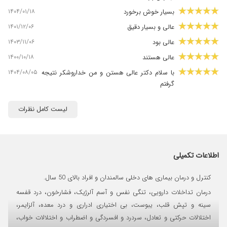
۱۴۰۴/۰۱/۱۸
بسیار خوش برخورد
۱۴۰۱/۱۲/۰۶
عالی و بسیار دقیق
۱۴۰۳/۱۱/۰۶
عالی بود
۱۴۰۰/۱۰/۱۸
عالی هستند
۱۴۰۴/۰۸/۰۵
با سلام دکتر عالی هستن و من خداروشکر نتیجه
گرفتم
۱۴۰۲/۱۱/۱۰
بسیار عالی
لیست کامل نظرات
۱۴۰۲/۱۰/۱۷
دکتر فوق العاده عالی هستند و دقیق مریضی رو
درمان میکنن و به خاطر انرژی خوبی که دارن واقعا
مریض خوب میشه
۱۴۰۴/۰۱/۲۸
جهت بیماریهای پدرم مراجعه. کردم در حال درمان
اطلاعات تکمیلی
میباشد اولین ویزیت بوده
۱۴۰۳/۰۶/۰۶
کنترل و درمان بیماری های دخلی سالمندان و افراد بالای 50 سال.
مشکل کلیوی مادرم
درمان تداخلات دارویی، تنگی نفس و آسم آلرژیک، فشارخون، درد قفسه
۱۴۰۳/۱۱/۲۰
نوار مغزی
سینه و تپش قلب، یبوست، بی اختیاری ادراری و درد معده، آلزایمر،
۱۴۰۳/۰۵/۱۷
بسیار با ح
اختلالات حرکتی و تعادل، سردرد و افسردگی و اضطراب و اختلالات خواب،
۱۴۰۲/۰۷/۲۶
دکترخیلی خوبی هستن