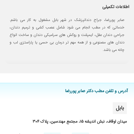
معرفی شدم پیش دکتر پوررضا و توضیح شرح حال
اطلاعات تکمیلی
و معاینه فکم متوجه شدن بخاطر روکش
غیراستاندارد و بلندی روکش فکم دچار مشکل شده
صابر پوررضا، جراح دندانپزشک در شهر بابل مشغول به کار می باشم.
و پیش آقای دکتر با تجویز نایت گارد بیرون
خدماتی که در مطب انجام می شود شامل عصب کشی و ترمیم دندان،
کشیدن روکش هاو ۷ جلسه لیزر خداروشکر خوب
جراحی دندان عقل، ایمپلنت و روکش های سرامیکی دندان و ساخت انواع
شدم و خیلی از دکتر پوررضا ممنونم که درمان شدم
دندان های مصنوعی و از همه مهم تر درمان بی حسی یا پاراستزی لب و
۱۴۰۳/۰۵/۱۷
بسیار دکتر خوش اخلاق و منصف و کاربلد هستند
چانه می باشد.
۱۴۰۵/۰۴/۱۵
دقیق و کامل مشکل را توضیح می دهند و برای
معاینه وقت می گذارند. خوش اخلاق و محترم
هستند.
۱۴۰۴/۰۴/۱۲
خیلی از کارش راضی بودم و عالی بود
۱۴۰۴/۰۲/۲۶
بسیار عالی بود و کاملا از کارشون راضی بودم و دردی
آدرس و تلفن مطب دکتر صابر پوررضا
هم نداشتم
۱۴۰۳/۰۹/۱۶
تو مطب آقای دکتر کار زیبایی انجام دادم خیلی
بابل
راضی بودم ،و اصلا درد نداشتم ،ممنونم ازتون
۱۴۰۲/۰۱/۰۶
پر کردن دندان عالی
میدان اوقاف، نبش اندیشه ۱۵، مجتمع مهندسین، پلاک ۳۰۴
۱۴۰۵/۰۴/۰۶
تشخیص عالی