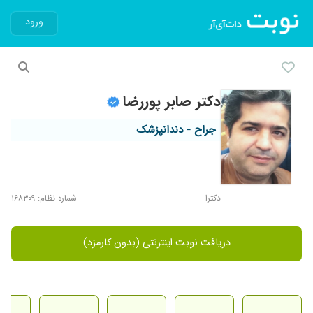
ورود
دکتر صابر پوررضا
جراح - دندانپزشک
دکترا
شماره نظام: ۱۶۸۳۰۹
دریافت نوبت اینترنتی (بدون کارمزد)