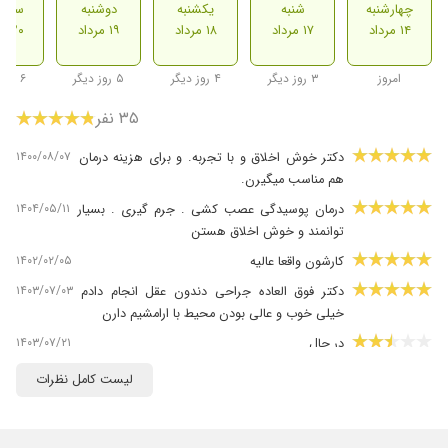
چهارشنبه
شنبه
یکشنبه
دوشنبه
سه ش
۱۴ مرداد
۱۷ مرداد
۱۸ مرداد
۱۹ مرداد
۲۰ مرداد
امروز
۳ روز دیگر
۴ روز دیگر
۵ روز دیگر
۶ روز دیگر
۳۵ نفر
۱۴۰۰/۰۸/۰۷
دکتر خوش اخلاق و با تجربه. و برای هزینه درمان
هم مناسب میگیرن.
۱۴۰۴/۰۵/۱۱
درمان پوسیدگی عصب کشی . جرم گیری . بسیار
توانمند و خوش اخلاق هستن
۱۴۰۲/۰۲/۰۵
کارشون واقعا عالیه
۱۴۰۳/۰۷/۰۳
دکتر فوق العاده جراحی دندون عقل انجام دادم
خیلی خوب و عالی بودن محیط با ارامشیم دارن
۱۴۰۳/۰۷/۲۱
در حال
۱۴۰۵/۰۳/۰۲
دندون ۶و۷ فک پایین سمت راست رو جای دیگ
لیست کامل نظرات
روکش گرفتم و کم کم دچار درد از سمت راست سرم
شدم و اونقدر که از درد از زندگی روزمره خودم خارج
شدم و هیچ دکتری نتونست تشخیص بده تا اینکه