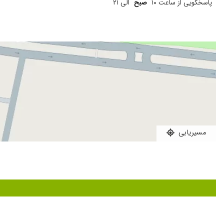
پاسخگویی از ساعت ۱۰
صبح
الی ۲۱
خوب بود
عدم رضایت
عالی و بی نظیر
دکترخوبی
تعویض مفصل
زانو درد
درحال فیزیوتراپی تشخیص سیاتیک برای درمان مادرم
کمر درد
دیسک کمر. تابحال با تجویز ایشان حالم بهتر شده
مسیریابی
عدم رضایت
زانو.تعویض مفصل
عالیییی
عدم رضایت
درحال درمان هستیم راضی هستم
با سلام، دکتر صدیقی فر پای سمت چپ بنده را عمل جراحی کردند،