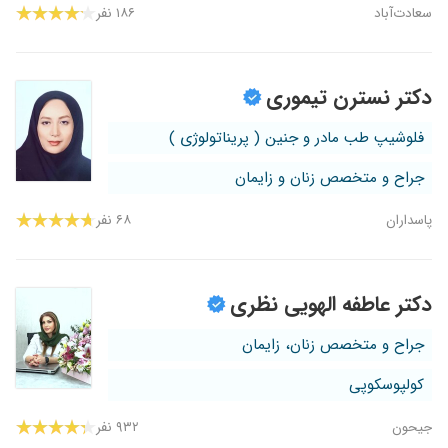
سعادت‌آباد
۱۸۶ نفر
دکتر نسترن تیموری
فلوشیپ طب مادر و جنین ( پریناتولوژی )
جراح و متخصص زنان و زایمان
پاسداران
۶۸ نفر
دکتر عاطفه الهویی نظری
جراح و متخصص زنان، زایمان
کولپوسکوپی
جیحون
۹۳۲ نفر