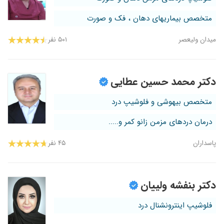
متخصص بیماریهای دهان ، فک و صورت
میدان ولیعصر
۵۰۱ نفر
دکتر محمد حسین عطایی
متخصص بیهوشی و فلوشیپ درد
درمان دردهای مزمن زانو کمر و.....
پاسداران
۴۵ نفر
دکتر بنفشه ولییان
فلوشیپ اینترونشنال درد