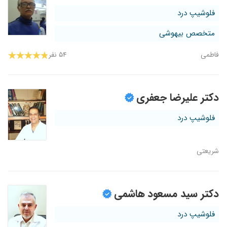
فلوشیپ درد
متخصص بیهوشی
فاطمی
۵۴ نفر
دکتر علیرضا جعفری
فلوشیپ درد
شریعتی
دکتر سید مسعود هاشمی
فلوشیپ درد