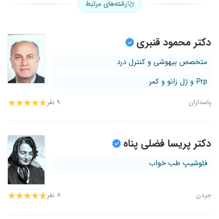
رشته‌های مرتبط
دکتر محمود قنبری
متخصص بیهوشی و کنترل درد
Prp و ژل زانو و کمر
پاسداران
۹ نفر
دکتر پریسا فضلی پناه
فلوشیپ طب خواب
جردن
۸ نفر