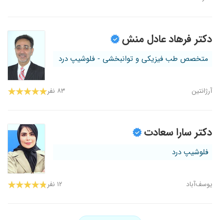
دکتر فرهاد عادل منش
متخصص طب فیزیکی و توانبخشی - فلوشیپ درد
آرژانتین
۸۳ نفر
دکتر سارا سعادت
فلوشیپ درد
یوسف‌آباد
۱۲ نفر