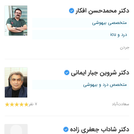
دکتر محمدحسن افکار
متخصصی بیهوشی
درد و icu
جردن
دکتر شروین جبار ایمانی
متخصص درد و بیهوشی
سعادت‌آباد
۷ نفر
دکتر شاداب جعفری زاده