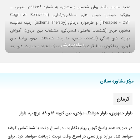
عضو سازمان نظام روان شناسی و مشاوره به شماره ۶۶۶۳۹-ر. مدرس ـ.
رویکرد درمانی: درمان های شناختی-رفتاری (Cognitive Behavioral
Therapies - CBT) و طرحواره درمانی (Schema Therapy). زمینه فعالیت:
مشاوره فردی (شکست عاطفی، افسردگی، مشکلات بین فردی)، آموزش
مهارت های زندگی (اعتمادبه نفس، مدیریت هیجانات، بهبود روابط بین
مشاهده بیشتر ...
فردی، پیدا کردن نقاط قوت و ضعف)، مشاوره ترک اعتیاد و حمایت های بعد
از ترک اعتیاد. مشاوره به صورت آنلاین و حضوری.
مرکز مشاوره سبلان
کرمان
بلوار جمهوری، بلوار هوشنگ مرادی، بین کوچه ۱۶ و ۱۸، برج پ، بلوار
در صورت عدم پاسخ گویی پیام بگذارید، در اسرع وقت با شما تماس گرفته
خواهد شد. موارد اورژانسی در اسرع وقت نوبت دریافت خواهند کرد. برای