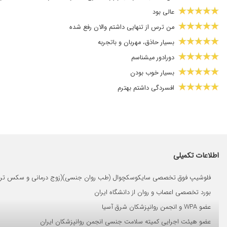
عالی بود
من ترس از تنهایی داشتم والان رفع شده
بسیار حاذق، مهربان و باتجربه
دورادور میشناسم
بسیار خوب بودن
افسردگی داشتم بهترم
افسردگی
تا حالا نشده
عالی هستن
دکتر خوبیه
اطلاعات تکمیلی
مشکل اعصاب که بهبودی نسبی حاصل شده است
فلوشیپ فوق تخصصی سایکوسکچوال (طب روان جنسی)(زوج درمانی و سکس تراپی)
بسیار دکتر خوبی هستن
بورد تخصصی اعصاب و روان از دانشگاه ایران
مهربان ودلسوز
عضو WPA و انجمن روانپزشکان شرق آسیا
پزشکی حاذق،با حوصله،مهربان که هدفشان کمک به بیمار و بهبود حا
عضو هیئت اجرایی کمیته سلامت جنسی انجمن روانپزشکان ایران
حملات پانیک