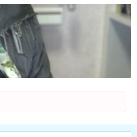
عالی واقعا
عالی هستن
عالیییییییی
افسردگی
دکتر خوبی هستن من خیلی راضی ام