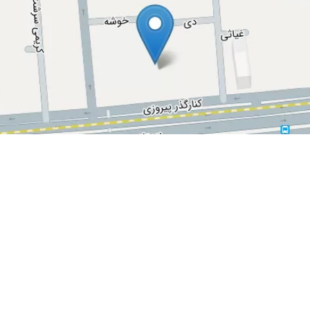
 جون کد رهگیری مو گم کردم ولی بسیار دکتر خوبی هستن
د. رفتار درمانی رو هم با ایشون ادامه دادم که خیلی بهم کمک کردند.خیلی ممنونم ازشو
گوش میدن
ثال زندنی