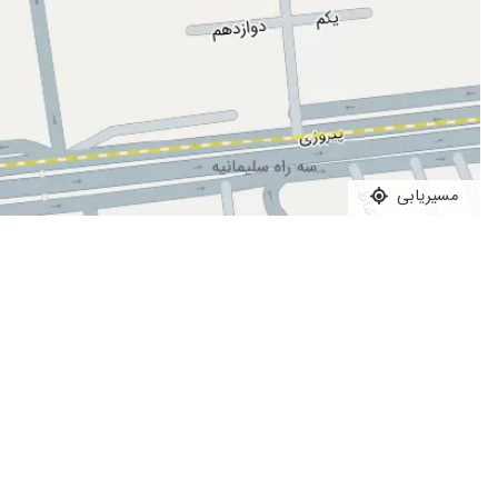
من یک ویزیت خدمتشون انجام دادم ولی نتونستم داروشوتو بگیرم
من به خاطر اضطراب به ایشون مراجعه کردم، درمانشان خیلی عالی بو
فوقالعاده بودند بهترین هستند
ایشون دکتر بسیار خوبی هستن و در کمال آرامش به حرفای بیمار 
ما درحال مشاوره هستیم.بسیار عالی هستند
بسیار دکتر باسواد،با حوصله،خوش برخورد،دلسوز،با پرسنل و مکانی م
مسیریابی
خیلی خوب
پزشک مهربان و صبوری هستند
بیماری فوبیای اجتماعی.تحت درمان هستم و حالم بهتره
دکتر خوب و با تجربه ای هستند
افسردگی زایمان و خوب شدم
بسیار راضی هستم
فوق العاده صبور، منطقی و به روز و همراهن
بسیار عالی بود
عالی بد