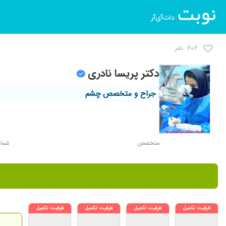
۶۰۲ نفر
دکتر پریسا نادری
جراح و متخصص چشم
متخصص
شماره 