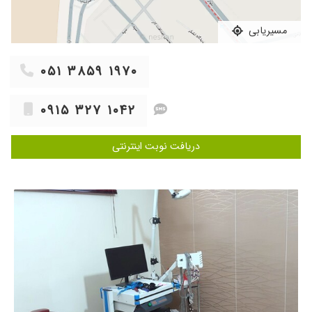
خوب شد عمر شون با عزت
۱۴۰۱/۰۲/۱۸
بسیار دکتر خوب و عالی و خوش اخلاق و وارد
مسیریابی
۱۴۰۴/۰۹/۱۹
من سر درد شدید داشتم رفتم پیش آقای دکتر دارو
دادن بهم گفتن استفاده کن نتیجه بعد دوهفته دیگه
۰۵۱ ۳۸۵۹ ۱۹۷۰
میبینی الان خداروشکر کمتر شده سر دردم دکتر
خیلی مهربونه و با آرامش صحبت میکنه خیلی وقت
میزاره برای مریض خدا خیرش بده
۰۹۱۵ ۳۲۷ ۱۰۴۲
۱۴۰۳/۱۰/۲۴
مشکل اعصاب و روان
دریافت نوبت اینترنتی
۱۴۰۳/۰۶/۱۹
بسیار خوب
۱۴۰۲/۰۵/۰۴
دکتر خوبیه
۱۴۰۳/۱۰/۰۱
خوب عال
۱۴۰۲/۰۶/۳۰
فلج بلز گرفتم.جای ایشان رفتم.خوب شدم
۱۴۰۵/۰۲/۱۲
دکتر بسیار خوش اخلاق و با حوصله ای هستند و
کامل به حرف های مریض گوش میدهند،پدر من
پارکینسون دارند و تحت نظر ایشون هستند
۱۴۰۰/۱۱/۰۶
مشکل افسردگی بعد از زایمان داشتم تحت درمان
هستم.خوب به صحبت های مریض گوش میدن