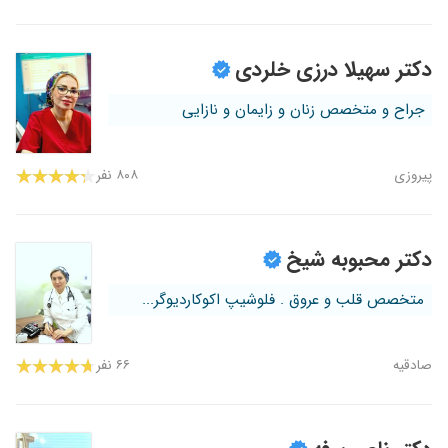
دکتر سهیلا درزی خلردی
جراح و متخصص زنان و زایمان و نازایی
پیروزی
۸۰۸ نفر
دکتر محبوبه شیخ
متخصص قلب و عروق . فلوشیپ اکوکاردیوگر...
صادقیه
۶۶ نفر