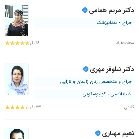
دکتر مریم همامی
جراح - دندانپزشک
سعادت‌آباد
۱۶ نفر
دکتر نیلوفر مهری
جراح و متخصص زنان زایمان و نازایی
لابیاپلاستی ، کولپوسکوپی
گاندی
۲۳ نفر
نعیم مهیاری