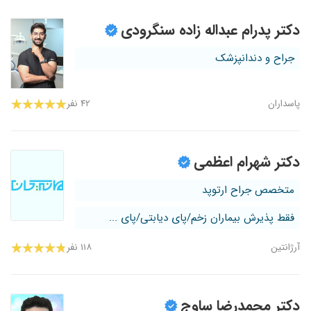
دکتر پدرام عبداله زاده سنگرودی
جراح و دندانپزشک
پاسداران
۴۲ نفر
دکتر شهرام اعظمی
متخصص جراح ارتوپد
فقط پذیرش بیماران زخم/پای دیابتی/پای ...
آرژانتین
۱۱۸ نفر
دکتر محمدرضا ساوج