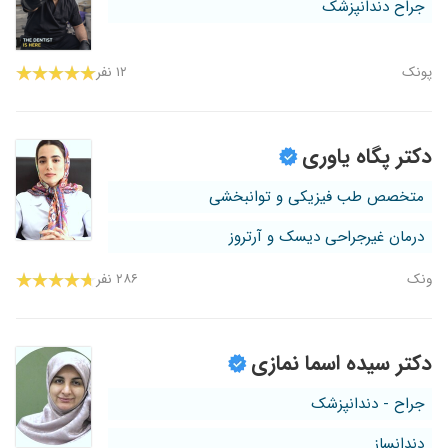
جراح دندانپزشک
پونک
۱۲ نفر
دکتر پگاه یاوری
متخصص طب فیزیکی و توانبخشی
درمان غیرجراحی دیسک و آرتروز
ونک
۲۸۶ نفر
دکتر سیده اسما نمازی
جراح - دندانپزشک
دندانساز