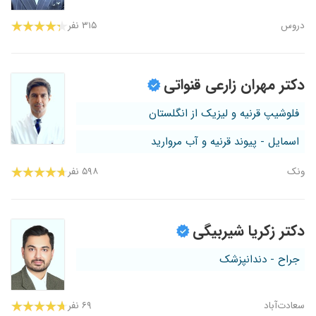
دروس
۳۱۵ نفر
دکتر مهران زارعی قنواتی
فلوشیپ قرنیه و لیزیک از انگلستان
اسمایل - پیوند قرنیه و آب مروارید
ونک
۵۹۸ نفر
دکتر زکریا شیربیگی
جراح - دندانپزشک
سعادت‌آباد
۶۹ نفر