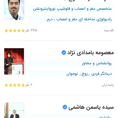
متخصص مغز و اعصاب و فلوشیپ نورواینترونشن
رادیولوژی مداخله ای مغز و اعصاب ، درم...
اقدسیه
۳۴۵ نفر
معصومه بامدادی نژاد
روانشناس و مشاور
درمانگر فردی _زوج_ نوجوان
پاسداران
۹ نفر
سیده یاسمن هاشمی
روانشناس