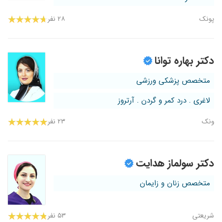
پونک
۲۸ نفر
دکتر بهاره توانا
متخصص پزشکی ورزشی
لاغری . درد کمر و گردن . آرتروز
ونک
۲۳ نفر
دکتر سولماز هدایت
متخصص زنان و زایمان
شریعتی
۵۳ نفر