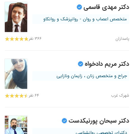
دکتر مهدی قاسمی
متخصص اعصاب و روان - روانپزشک و روانکاو
پاسداران
۳۶۶ نفر
دکتر مریم دادخواه
جراح و متخصص زنان ، زایمان ونازایی
شهرک غرب
۶۴ نفر
دکتر سبحان پورنیکدست
دکترای تخصصی روانشناسی