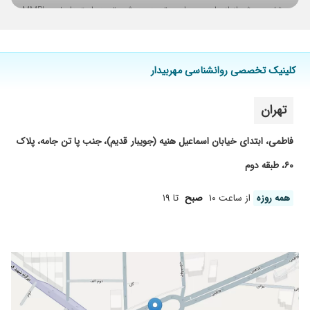
مشاوره پیش از ازدواج، وسواس، تست هوش، تست استعدادیابی، MMPI
و نئو، MBTI.
کلینیک تخصصی روانشناسی مهربیدار
تهران
فاطمی، ابتدای خیابان اسماعیل هنیه (جویبار قدیم)، جنب پا تن جامه، پلاک
۶۰، طبقه دوم
همه روزه
از ساعت ۱۰
صبح
تا ۱۹