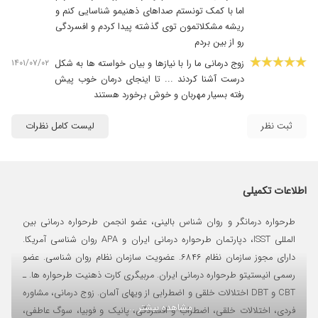
اما با کمک تونستم صداهای ذهنیمو شناسایی کنم و
ریشه مشکلاتمون توی گذشته پیدا کردم و افسردگی
رو از بین بردم
۱۴۰۱/۰۷/۰۲
زوج درمانی ما را با نیازها و بیان خواسته ها به شکل
درست آشنا کردند ... تا اینجای درمان خوب پیش
رفته بسیار مهربان و خوش برخورد هستند
ثبت نظر
لیست کامل نظرات
اطلاعات تکمیلی
طرحواره درمانگر و روان شناس بالینی، عضو انجمن طرحواره درمانی بین
المللی ISST، دپارتمان طرحواره درمانی ایران و APA روان شناسی آمریکا.
دارای مجوز سازمان نظام ۶۸۴۶. عضویت سازمان نظام روان شناسی. عضو
رسمی انیستیتو طرحواره درمانی ایران. مربیگری کارت ذهنیت طرحواره ها. ـ
CBT و DBT اختلالات خلقی و اضطرابی از ویهای آلمان. زوج درمانی، مشاوره
مشاهده بیشتر ...
فردی، اختلالات خلقی، اضطراب و افسردگی، پانیک و فوبیا، سوگ عاطفی،