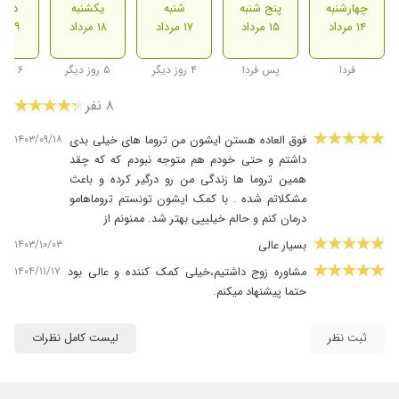
چهارشنبه
پنج شنبه
شنبه
یکشنبه
دوشن
۱۴ مرداد
۱۵ مرداد
۱۷ مرداد
۱۸ مرداد
۱۹ مرداد
فردا
پس فردا
۴ روز دیگر
۵ روز دیگر
۶ روز دیگر
۸ نفر
۱۴۰۳/۰۹/۱۸
فوق العاده هستن ایشون من تروما های خیلی بدی
داشتم و حتی خودم هم متوجه نبودم که که چقد
همین تروما ها زندگی من رو درگیر کرده و باعث
مشکلاتم شده . با کمک ایشون تونستم تروماهامو
درمان کنم و حالم خیلییی بهتر شد. ممنونم از
۱۴۰۳/۱۰/۰۳
بسیار عالی
۱۴۰۴/۱۱/۱۷
مشاوره زوج داشتیم،خیلی کمک کننده و عالی بود
حتما پیشنهاد میکنم.
۱۴۰۵/۰۴/۱۶
بسیار عالی
ثبت نظر
لیست کامل نظرات
۱۴۰۵/۰۴/۲۵
راهنماییتون عالیه
۱۴۰۴/۰۷/۲۷
خیلی تونستن کمکم کنن تو اون مرحله از زندگیم
عالی بودن