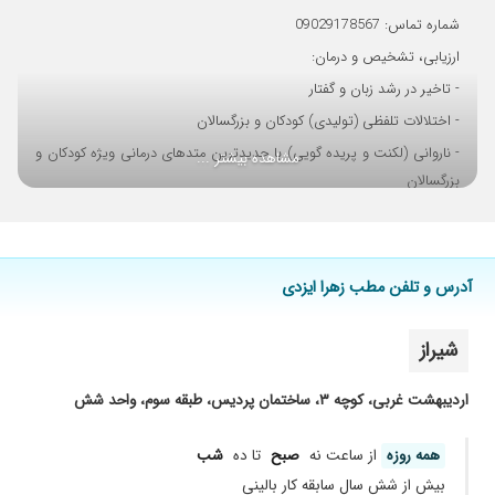
شماره تماس: 09029178567
ارزیابی، تشخیص و درمان:
- تاخیر در رشد زبان و گفتار
- اختلالات تلفظی (تولیدی) کودکان و بزرگسالان
- ناروانی (لکنت و پریده گویی) با جدیدترین متدهای درمانی ویژه کودکان و
مشاهده بیشتر ...
بزرگسالان
- اختلالات گفتاری ناشی از سکته مغزی (CVA)، ضربه مغزی (TBT)، MS،
پارکینسون، فلج مغزی، کم شنوایی، شکاف کام و...
- اختلالات بلع (دیسفاژی)
آدرس و تلفن مطب زهرا ایزدی
- اختلالات صوت و حنجره
- اختلالات یادگیری کودکان دوران مدرسه
شیراز
– خدمات دیگر مرکز:
- نوروفیدبک و بیوفیدبک
اردیبهشت غربی، کوچه ۳، ساختمان پردیس، طبقه سوم، واحد شش
- TDCS (تحریک الکتریکی مغز) پس از سکته مغزی
همه روزه
از ساعت نه
صبح
تا ده
شب
بیش از شش سال سابقه کار بالینی