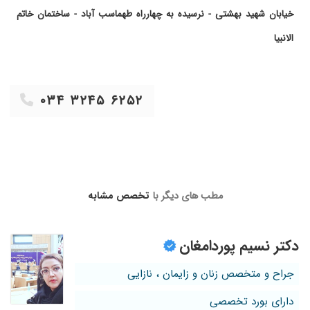
۱۳۹۹/۱۱/۲۸
در حال درمان، برخورد عالی بود
خیابان شهید بهشتی - نرسیده به چهارراه طهماسب آباد - ساختمان خاتم
۱۳۹۷/۰۴/۲۰
عالی بودن
الانبیا
۱۳۹۹/۱۲/۰۱
سلام، دکتری هستن بااخلاق، تجربه کافی وعالی
دارند، ممنون
۱۴۰۰/۰۵/۱۷
تنبلی تخمدان
۰۳۴ ۳۲۴۵ ۶۲۵۲
۱۳۹۹/۱۱/۰۷
بسیار عالی
۱۳۹۸/۱۱/۰۵
بارداری.بسار تا بسار دکتر عالی هستن.خیلی از
کارشون و اخلاقشون راضی بودم.
۱۳۹۷/۰۲/۱۵
عااااالی
۱۴۰۰/۰۷/۲۶
سلام بنده هنوز درطول درمان هستم
مطب های دیگر با
تخصص مشابه
۱۴۰۰/۰۷/۰۳
بسیار عالی
۱۴۰۰/۰۳/۳۱
عدم رضایت
دکتر نسیم پوردامغان
۱۴۰۰/۰۱/۲۴
چند سال تحت نظر متخصصان در زاهدان مراجعه
داشتم جهت بارداری و نتیجه ای نگرفتم با یک بار
جراح و متخصص زنان و زایمان ، نازایی
ویزیت توسط خانم دکتر مدرس ویزیت شدم الان
دختر هفت ساله دارم
دارای بورد تخصصی