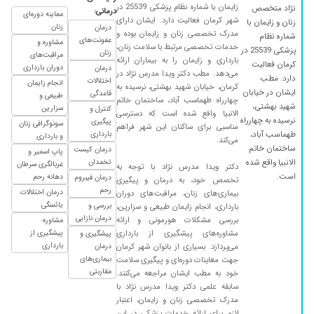
زایمان با شماره نظام پزشکی 25539 در
نژاد متخصص
درمانی:
معاینه دوره‌ای
۱۳۹۹/۰۷/۰۱
بسیار عالی هستن
شهر کرمان فعالیت دارد. ایشان دارای
زنان و زایمان با
زنان
درمان
مدرک تخصصی زنان و زایمان بوده و
شماره نظام
۱۳۹۹/۰۳/۲۴
درهرزمینه ای عالی هستن
عفونت‌های
مشاوره و
خدمات تخصصی مرتبط با سلامت زنان،
پزشکی 25539 در
زنان
مراقبت‌های
۱۴۰۰/۰۹/۱۵
بارداری و زایمان را به بیماران ارائه
دکتر بیار عالی
کرمان فعالیت
دوران بارداری
درمان
می‌دهد. مطب دکتر ویدا مدرس نژاد در
دارد. مطب
۱۳۹۹/۰۱/۰۹
اختلالات
بسیار عالی هستند
انجام زایمان
کرمان، خیابان شهید بهشتی، نرسیده به
ایشان در خیابان
قاعدگی
طبیعی و
چهارراه طهماسب آباد، ساختمان خاتم
۱۳۹۸/۰۶/۱۱
کیست سونوگرافی
شهید بهشتی،
سزارین
کنترل و
الانبیا واقع شده است که دسترسی
نرسیده به چهارراه
پیگیری
۱۳۹۸/۰۸/۲۱
من به علت missed abortion به ایشان مراجعه
سونوگرافی زنان
مناسبی برای ساکنان این شهر فراهم
طهماسب آباد،
بارداری
و بارداری
کردم و توسط ایشان دارو تجویز شد. ایشان بسیار
می‌کند.
ساختمان خاتم
درمان کیست
پاپ اسمیر و
خوش برخورد هستند
الانبیا واقع شده
تخمدان
غربالگری سرطان
دکتر ویدا مدرس نژاد با توجه به
۱۳۹۷/۰۴/۲۲
زایمان
است.
دهانه رحم
درمان فیبروم
تخصص خود، به درمان و پیگیری
رحم
درمان اختلالات
بیماری‌های زنان، مراقبت‌های دوران
۱۳۹۷/۰۵/۰۷
دکتر خوبی هست من راضی بودم
یائسگی
بررسی و
بارداری، انجام زایمان طبیعی و سزارین،
۱۴۰۰/۰۶/۰۸
در حال درمان هستن
درمان نازایی
بررسی مشکلات هورمونی و ارائه
مشاوره
مشاوره‌های پیشگیری از بارداری
پیشگیری از
پیشگیری و
۱۴۰۰/۰۷/۱۷
برداشتن رحم
بارداری
می‌پردازد. بسیاری از بانوان شهر کرمان
درمان
۱۳۹۸/۱۱/۱۲
بیماری‌های
سزارین
جهت معاینات دوره‌ای و پیگیری سلامت
مقاربتی
خود به مطب ایشان مراجعه می‌کنند.
۱۴۰۰/۱۱/۱۴
حاملگی
سابقه علمی دکتر ویدا مدرس نژاد با
مدرک تخصصی زنان و زایمان، اعتبار
۱۴۰۰/۰۹/۲۲
خوب بودن
لازم برای ارائه خدمات پزشکی در این