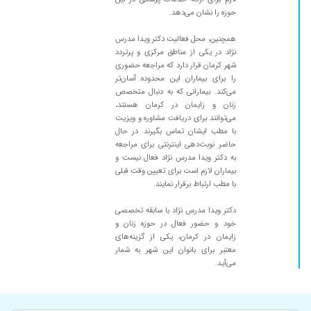
۱۳۹۹/۱۱/۰۴
عالی عای عالی
حوزه را نشان می‌دهد.
۱۳۹۹/۰۶/۱۶
خوب بود
همچنین، محل فعالیت دکتر ویدا مدرس
۱۴۰۰/۰۲/۲۶
زایمان،عالی بود
نژاد در یکی از مناطق مرکزی و پرتردد
شهر کرمان قرار دارد که مراجعه حضوری
۱۳۹۹/۱۱/۱۶
مشکل خاصی نبود برای چکا پ سالیانه رفتم
را برای بیماران این محدوده آسان‌تر
۱۴۰۰/۰۸/۱۲
می‌کند. بیمارانی که به دنبال متخصص
سلام وقت بخیر خانم دکترسرطان دخترم بموقع
زنان و زایمان در کرمان هستند،
تشخیص دادن و الحمدالله بخیرگذشت ممنون
می‌توانند برای دریافت مشاوره و ویزیت
ازخانم
با مطب ایشان تماس بگیرند. در حال
۱۳۹۹/۱۱/۱۳
مشکل عفونت و قارچ بسیار راضی بودم از نحوه
حاضر نوبت‌دهی اینترنتی برای مراجعه
به دکتر ویدا مدرس نژاد فعال نیست و
درمان
بیماران لازم است برای تعیین وقت قبلی
۱۴۰۰/۰۲/۰۹
کیست الان تحت درمانم
با مطب ارتباط برقرار نمایند.
۱۳۹۹/۱۱/۰۷
ایشان دکتر بنده در زایمان دو فرزندم بودند که کاملا
دکتر ویدا مدرس نژاد با سابقه تخصصی
راضی ام از رفتار و کار تخصصی ایشون ...و در این
خود و حضور فعال در حوزه زنان و
سال های بعد چکاب های سالیانه زنان رو نزد ایشان
زایمان در کرمان، یکی از گزینه‌های
میرم و راضیم
معتبر برای بانوان این شهر به شمار
می‌آید.
۱۴۰۰/۰۷/۱۱
بسیار عالی
۱۴۰۰/۰۹/۱۴
مشکلم عفونت بود خوب شدم
۱۴۰۰/۰۷/۰۸
عالی خوب بودن