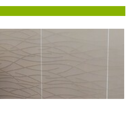
هنوز تحت درمانه
عالی زمان زیادی برای بیماران قایل و نتیجه بخش
خیلی دکتر و مودب و حاذقی هستن .سر درد ده روزه ی من با تجویز ایشون بعد 24 
خوب شدم
فلج بلز گرفتم.جای ایشان رفتم.خوب شدم
دکتر خوب با صبر وشکیبا خوش برخورد
خیلی خوبن
دکترخوبیه
بسیار دکتر خوب تشخیص عالی
قسمتی از موی سر برادرم ریخته بود با مراجعه ب آقای دکتر و تج
ادامه درمان
برای مراجعه مجدد
عدم رضایت
بسیار عالی با روحیه ومعلومات بالا
جناب دکتر عباسی انسانی بسیارمحترم،صبور ونسبت به بیمار وارب