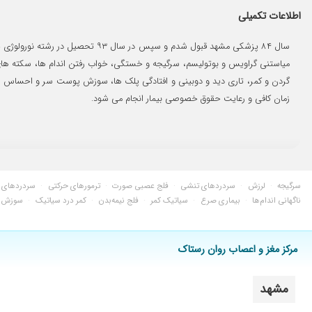
دکتر خوبی است
اطلاعات تکمیلی
عالی هستند
سال ۸۴ پزشکی مشهد قبول شدم و س
خوب و صادق
مشکل خواب برطرف شد
یک جلسه
زمان کافی و رعایت حقوق خصوصی بیمار انجام می شود.
اعصاب وعالی
سرگیجه داشتم بهترشدم
دکتری عالی
ایشان بسیار عالی و با تجربه هستند
سرگیجه
·
لرزش
·
سردردهای تنشی
·
فلج عصبی صورت
·
ترمورهای حرکتی
·
سردردهای ر
دکتر خوبی هستن
ناگهانی اندام‌ها
·
بیماری صرع
·
سیاتیک کمر
·
فلج نیمه‌بدن
·
کمر درد سیاتیک
·
سوزش ک
بسیار عالی است
عالیی⁦️⁩
مرکز مغز و اعصاب روان رستاک
بسیار دکتر خوب و عالی و خوش اخلاق و وارد
فشار خوب و تحت درمانم
مشهد
مغز اعصاب