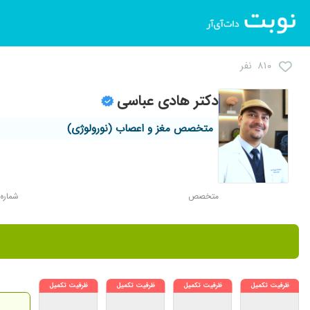
۸۱۰ نفر
دکتر هادی عباسی
متخصص مغز و اعصاب (نورولوژی)
متخصص
شماره نظا