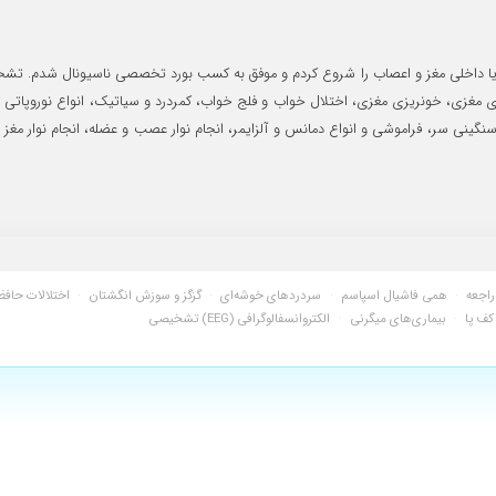
پس در سال ۹۳ تحصیل در رشته نورولوژی یا داخلی مغز و اعصاب را شروع کردم و موفق به کسب بورد تخصص
اجعه
·
همی فاشیال اسپاسم
·
سردردهای خوشه‌ای
·
گزگز و سوزش انگشتان
·
اختلالات حافظه
ف پا
·
بیماری‌های میگرنی
·
الکتروانسفالوگرافی (EEG) تشخیصی