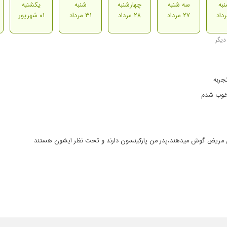
به
سه شنبه
چهارشنبه
شنبه
یکشنبه
۲۷ مرداد
۲۸ مرداد
۳۱ مرداد
۰۱ شهریور
جربه
 خوب شدم
ی مریض گوش میدهند،پدر من پارکینسون دارند و تحت نظر ایشون هستند