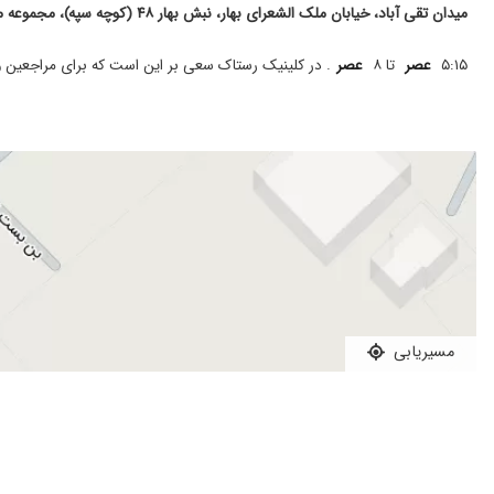
سلام عالی جوان و با تجربه
میدان تقی آباد، خیابان ملک الشعرای بهار، نبش بهار ۴۸ (کوچه سپه)، مجموعه مغز و اعصاب رستاک
بسیار عالی. بادقت و با حوصله گوش میدن و درست و دقیق تشخی
۵:۱۵
عصر
تا ۸
عصر
. در کلینیک رستاک سعی بر این است که برای مراجعین 
سلام برخورد منشی بسیار عالی خنده رو خوش برخورد ومقید به ساعت
ماهر و مجرب
بسیار عالی بودند به خاطر میگرن بهشون مراجعه کردم و کاملا راضی 
برای میگرن مزمن و حاد به ایشان مراجعه کردم و کاملا برطرف شد
سردرد خوشه ای
پارکینسون
سردرادی شدید
سلام ن
برای اولین بار مراجعه میکنم
مسیریابی
دکترخوب علی
برخورد شایسته و سعه صدر ایشان در شنیدن مشکل بیمار از نقاط قو
تیک عصبی
عالی هستن.تحت درمانم خیلی بهتر شدم