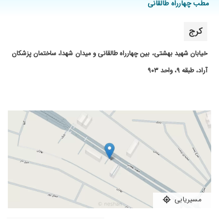
مطب چهارراه طالقانی
مثلا...واصلا از ریشه حرفی نزد ولی خانم دکتر
اکبریان به محض ویزیت ،تاکید داشتن که چرا
کرج
بدون درمان ریشه دندان پسرتون رو پرکردند واین
امر در چندوقت دیگه باعث آبسه کردن لثه ایشان
میشه چون کم کم عفونت شروع شده بود وبالاخره
خیابان شهید بهشتی، بین چهارراه طالقانی و میدان شهدا، ساختمان پزشکان
دندان جدید رو درمان ریشه انجام دادند واینقدر
آراد، طبقه ۹، واحد ۹۰۳
عالی کار کردند که برای اولین بار پسرم هیچ داروی
مسکنی بعداز درمان ایشون مصرف نکردند چون
بسیار عالی وبا دقت کامل کار انجام میدن ومن
ایشون رو نمره از صد واقعا هزار میدم اینقدر
کارشون عالیه وضمنا بسیار مهربان ومودب هستند
واصلا به بیمار بی احترامی نمیکنند وبسیار
بامسئولیت هستند خداشاهده عینا حقیقت ایشون
رو نوشتم وایشون رو باخیال آسوده به همه
بزرگواران پیشنهاد میدهم.
۱۴۰۴/۱۰/۱۱
خانم دکتر اکبریان راد در کار خود و تشخیصبنظرم
بسیار خوب بود. و در حین کار مرتب جویای احوال م
بودن و با دقت انجام دادن. و احتمال درد یا ورم بعد
مسیریابی
از عصب کشی روبهم توضیح دادن ولی هیچ موردی
برام پیش نیومد و درد بعد از عصب کشی قابل تحمل