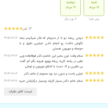
شنبه
دوشنبه
۱۷ مرداد
۱۹ مرداد
پس فردا
۴ روز دیگر
۱۲ نفر
۱۴۰۵/۰۲/۰۷
درمان ریشه دو تا از دندونام که فکر نمیکردم بشه
نگهش داشت رو انجام دادن خیلییی دقیق و با
حوصله و مهربون هستن
۱۴۰۵/۰۳/۱۷
سلام وقت تون بخیر این خانمم دکتر فوقالعاده وبی
نظیر در رشته کاریه ریشه وووو هرچه بگم کم گفت
بی نظیرن و کا. دست با اخلاق مهربون و لوطی
۱۴۰۴/۰۷/۰۶
خیلی راحت و بدون درد بود ممنونم از خانم دکتر
۱۴۰۴/۰۹/۲۸
سلام خانم دکتر بسیار کاربلد وبسیار درکارشان خبره
ومتخصص ومتعهد هستند بنده برای درمان ریشه
پسرم رو بردم نزد خانم دکتر وتا اون موقع هیچ
لیست کامل نظرات
دکتری برای درمان ریشه نظر ندادند وفقط تاکید
برپرکردن دندان داشتند وحتی یه دندان همون
بغلی پسرم رو همینطوری پرکرده بود دکتر متخصص