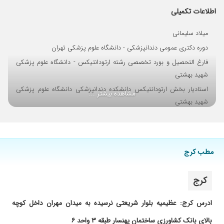
نحوه درمان ایشون بسیار رضایت داشتم
اطلاعات تکمیلی
۱۴۰۴/۰۶/۰۳
ارتودنسی
میلاد سلیمانی
۱۴۰۴/۰۶/۱۶
خوب راهنمایی میکنن و 350 ویزیت میگیرن
دوره دکتری عمومی دندانپزشکی - دانشگاه علوم پزشکی تهران
فارغ التحصیل و بورد تخصصی رشته ارتودانتیکس - دانشگاه علوم پزشکی
شهید بهشتی
استادیار بخش ارتودانتیکس دانشکده دندانپزشکی دانشگاه علوم پزشکی
مشاهده بیشتر ...
شهید بهشتی
۱۷ مقاله علمی در ژورنال های داخلی و خارجی
و بیش از ده سخنرانی در کنگره های علمی
مطب کرج
کرج
ادرس کرج: عظیمیه بلوار شریعتی نرسیده به میدان مهران داخل کوچه
بالای بانک کشاورزی ساختمان پهنسار طبقه ۳ واحد ۶