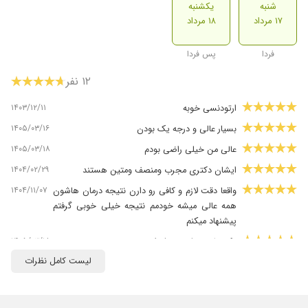
شنبه
یکشنبه
۱۷ مرداد
۱۸ مرداد
فردا
پس فردا
۱۲ نفر
۱۴۰۳/۱۲/۱۱
ارتودنسی خوبه
۱۴۰۵/۰۳/۱۶
بسیار عالی و درجه یک بودن
۱۴۰۵/۰۳/۱۸
عالی من خیلی راضی بودم️
۱۴۰۴/۰۲/۲۹
ایشان دکتری مجرب ومنصف ومتین هستند
۱۴۰۴/۱۱/۰۷
واقعا دقت لازم و کافی رو دارن نتیجه درمان هاشون
همه عالی میشه خودمم نتیجه خیلی خوبی گرفتم
پیشنهاد میکنم
۱۴۰۵/۰۳/۱۸
دکتر با حوصله و حرفه ای
لیست کامل نظرات
۱۴۰۴/۱۱/۲۰
من خیلییییییییییی راضی بودم
۱۴۰۵/۰۳/۲۶
از برخوردشون خوشم نیومد.
۱۴۰۵/۰۳/۲۵
ایشون بسیار دکتر کار کار بلدی هستن و من از