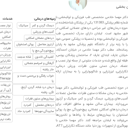
ن بخشی
دکتر مهسا خادمی متخصص طب فیزیکی و توانبخشی با
زمینه‌های درمانی:
خدمات:
شماره نظام پزشکی 131383 یکی از پزشکان شناخته‌شده در
دیسک گردن و کمر
سیاتیک
نوار عصب
حوزه درمان‌های غیر جراحی دردهای عضلانی اسکلتی در
آسیب‌های ورزشی
درمان غی
ید نوبت بگیری و منتظر بشی، حدودا یک ساعتی معطل میشی
شهر مشهد است. ایشان دارای مدرک تخصصی طب
اسکلتی
دردهای عضلانی اسکلتی
فیزیکی و توانبخشی بوده و تحصیلات پزشکی عمومی خود
ی معاینه و درمان بنده را کامل کردند و دردهای چند ساله گردن و کمرم بهبود یافت. م
مانیپولاس
را با رتبه برتر از دانشگاه علوم پزشکی مشهد به پایان
آرتروز مفاصل
پوکی استخوان
فقرات
رسانده‌اند. مطب دکتر مهسا خادمی در خیابان احمدآباد،
پیچ‌خوردگی مچ پا
ورزش درم
خیابان عارف، ابتدای عارف ۲، ساختمان پزشکان یونس،
کشیدگی تاندون
شانه منجمد
طبقه اول واقع شده و خدمات متنوعی از جمله نوار عصب و
تکارتراپی (AR Therapy
گرفتگی و اسپاسم عضلانی
قلا چند تا حرکت ورزشی میدادن چون من برا درد رگ سیاتیک رفتم
عضله، درمان دستی ستون فقرات، ورزش درمانی،
لیزرتراپی پر
خار پاشنه
تکارتراپی، لیزرتراپی و شاکویوتراپی را به بیماران ارائه
خواب رفتگی و بی‌حسی دست و
می‌دهد.
Therapy)
پا
تزریقات 
درمان درد شانه، گردن، آرنج،
در حوزه تخصصی طب فیزیکی و توانبخشی، دکتر مهسا
ایشان سلامتی و عمرباعزت عطا کند
(پی آر پی
لگن، پاشنه
خادمی به درمان مشکلات ستون فقرات، مفاصل، عضلات،
روش‌های 
آسیب‌های ورزشی، دیسک گردن و کمر، سیاتیک و آرتروز
بیماری‌های ستون فقرات
تزریق‌ه
می‌پردازند. بیماران ساکن مشهد و مناطق اطراف، برای
دردهای مفصلی
کمردرد
اعصاب
درمان دردهای اسکلتی عضلانی، پیچ‌خوردگی مچ پا، پوکی
ساییدگی مهره‌ها
کمردرد حاد
تزریق‌ها
استخوان یا بیماری‌های مرتبط با رباط‌ها و تاندون‌ها
ه سریع گرفتم و خوب شدم الحمدلله
بافت نرم 
می‌توانند به ایشان مراجعه کنند. دکتر مهسا خادمی با
 دقت و حوصله گوش میدن و وقت میزارن و معاینه و راهنمایی میکنن،من راضی بودم
بهره‌گیری از تجهیزات روز دنیا مانند دستگاه تکارتراپی AT7،