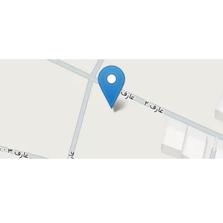
ن هست. دوما خانم دکتر خادمی عزیز برای گرفتن نوار عصب پیشنهاد میکنم چون خیلی ب
انقدر خانم دکتر با اخلاق و آروم بودن و کلی به من آرامش دادن که به راحتی نوار عص
الی