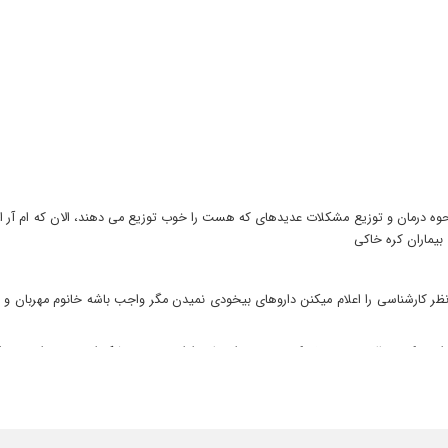
ه درمان و توزیع مشکلات عدیدهای که هست را خوب توزیع می دهند، الان که ام آر ای
یماران کره خاکی
نظر کارشناسی را اعلام میکنن داروهای بیخودی نمیدن مگر واجب باشه خانوم مهربان
عه کردم عالی بود ، حیف که همسرم داروها رو ادامه نمیده، تشکر امروز هم واسه درد 
و خدارو شکر مشکل سیاتیک داشتم و الان خیلی خیلی خوبشدم
له زیاد و دقت بالا کار رو انجام میدهند