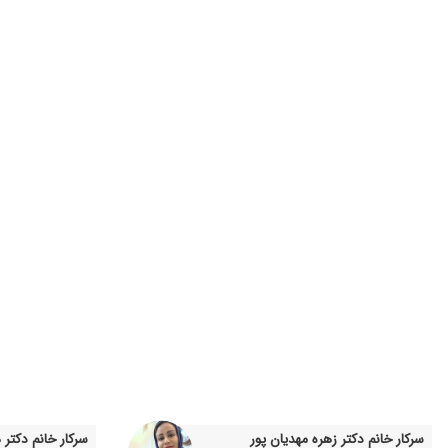
برخورد عالی و سطح دانش بسیارخوب
مچ پام پیچ خورده بود و با دستگاه فیزیوتراپیشون بهتر شدم بسیار 
درد لگن تشخیص خانم دکتر عالی بود خیلی با حوصله و دقت ویزیت
درد پشت زانو داشتم در حال حاضر با اولین ویزیت درد برطرف شده
عالی هستن
تهت درمان هستم
درد خفیف و مزمن در ناحیه ساق پا. رادیولوژی و ام آر آی نوشتند
مشکل در رفتگی دنبالچه داشتم برامن جا انداختن خوب شدم
خیلی دکتر خوب و مهربونیه، واسه دیسک کمر مراجعه کردم، بعد از ۵ جلسه لیزر خیلی درد کمر و پام کمتر شده.
بسیار عالی بودن
من دیسک کمر دارم فعلا در حال معالجه هستم ولی دکتر باتجربه ود
خوب است
بسیار حاذق و کاربلد
تشخیص صحیح دادند اما هنوز تحت درمانم
سرکار خانم دکتر زهره مهدیان پور
سرکار خانم دکتر
خوب بود