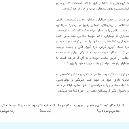
شاکویوتراپی MP100 و لیزر MLS، امکانات کاملی برای
ن درمان شاک ویو انجام دادن بعد دو جلسه درمان شدم بسیار بسیار بسیار عالب حرفه 
توانبخشی و بهبود دردهای مزمن و حاد فراهم کرده‌اند.
بر اساس بازخورد بیماران، ایشان به‌دلیل تشخیص دقیق،
استفاده از روش‌های درمانی به‌روز و برخورد حرفه‌ای،
رضایت بالایی را در میان مراجعه‌کنندگان کسب نموده‌اند.
بسیاری از بیماران، دکتر مهسا خادمی متخصص طب
فیزیکی و توانبخشی در مشهد را به‌دلیل توانمندی در درمان
شکل سیاتیک به ایشون مراجعه کردم و در حال حاضر مشکلم کاملا برطرف شده.
درد شانه، آرتروز گردن، درد آرنج، لگن و پاشنه توصیه
می‌کنند. امکان دریافت نوبت اینترنتی برای مراجعه به
معاینه کردن با یک نسخه خوب شدم
مطب از طریق سامانه نوبت دات آی آر فراهم است تا
 کمتر شده ممنونم از خانم دکتر واقعا اخلاقشون حرف نداره عالی هستن
بیماران بتوانند به‌راحتی وقت ویزیت خود را رزرو کنند.
ش بدم
در نهایت، دکتر مهسا خادمی با تکیه بر دانش تخصصی و
تجربه بالای خود در حوزه طب فیزیکی و توانبخشی،
خدمات جامعی را به مراجعان در شهر مشهد ارائه می‌دهد
و به‌عنوان یکی از پزشکان معتبر این حوزه شناخته می‌شود.
آیا امکان نوبت‌گیری آنلاین برای ویزیت دکتر مهسا
مطب دکتر مهسا خادمی
چه خدماتی د
انی حرف نداره
خادمی وجود دارد؟
کجاست؟
ارائه می‌شود؟