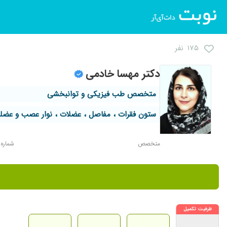
۱۷۵ نفر
دکتر مهسا خادمی
متخصص طب فیزیکی و توانبخشی
ستون فقرات ، مفاصل ، عضلات ، نوار عصب و عضله
متخصص
شماره نظا