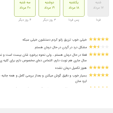
شنبه
یکشنبه
دوشنبه
سه شنبه
۱۷ مرداد
۱۸ مرداد
۱۹ مرداد
۲۰ مرداد
فردا
پس فردا
۳ روز دیگر
۴ روز دیگر
خیلی خوب تزریق زانو کردم دستشون خیلی سبکه
مشکل درد در گردن در حال درمان هستم
فعلا در حال درمان هستم ، ولی نحوه برخورد شان بیست است و نحو
سال جاری هم نوبت دارم، التماس دعای مخصوص دارم برای کلیه ی ب
هنوز تکمیل درمان نشده
بسیار خوب و دقیق گوش میکنن و بعداز بررسی کامل و همه جانبه 
ایزد منان
ضمن خسته نباشید خدمت خانم دکتر ، من واسه درد زانو همسرم مراج
دیسک کمر
خوش برخورد هستن وقت برای بیمار میزان و تشخیص خوبی دادند 
بسیار عالی، با تشخیص درست و دستگاههای بروز. ضمن این که با حوص