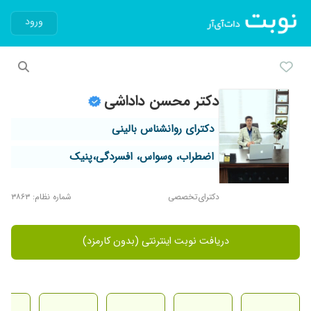
ورود
دکتر محسن داداشی
دکترای روانشناس بالینی
اضطراب، وسواس، افسردگی،پنیک
دکترای‌تخصصی
شماره نظام: ۳۸۶۳
دریافت نوبت اینترنتی (بدون کارمزد)