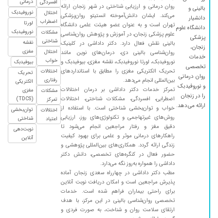
درمانی
افسردگی
روان درمانی و ارزیابی شناختی در شهر زنجان ارائه
بالینی و
نوروفیدبک
اختلال
می‌کند. ایشان دانش‌آموخته انستیتو روان‌پزشکی
دانشیار
اضطراب
لورتا
تهران است و به عنوان عضو هیئت علمی دانشگاه
دانشگاه علوم
نوروفیدبک
مشکلات
علوم پزشکی زنجان، در آموزش و پژوهش روان‌شناسی
پزشکی
شناختی
نقشه
بالینی نقش فعال دارد. دکتر داداشی در کلینیک
زنجان،
مغزی
اختلال
روان‌شناسی بالینی دی، درمان‌های نوین مانند
خدمات
خواب
نوروفیدبک، لورتا نوروفیدبک، نقشه مغزی، بیوفیدبک و
بیوفیدبک
تخصصی
تحریک الکتریکی مغزی را مطابق با استانداردهای
اختلالات
تحریک
روان درمانی
بین‌المللی انجام می‌دهد.
رفتاری
الکتریکی
و نوروفیدبک
تمرکز خدمات دکتر داداشی بر درمان اختلالات
مغزی
مشکلات
را در زنجان
اضطرابی، افسردگی، مشکلات شناختی، اختلالات
(TDCS)
تمرکز
ارائه می‌دهد.
خواب و توان‌بخشی شناختی است. با استفاده از
توان‌بخشی
اختلالات
روش‌های غیرتهاجمی و تکنولوژی‌های روز، ارزیابی
شناختی
اعتیاد
دقیق مغز و رفتار مراجعین انجام می‌شود تا
نوبت‌دهی
راهکارهای درمانی موثر و علمی برای بهبود کیفیت
آنلاین
زندگی ارائه گردد. همکاری‌های بین‌المللی پژوهشی و
حضور فعال در کنگره‌های تخصصی، دانش دکتر
داداشی را همواره به‌روز نگه می‌دارد.
مطب دکتر داداشی در چهارراه سعدی زنجان آماده
پذیرش مراجعین است و امکان دریافت نوبت آنلاین
برای راحتی بیماران فراهم شده است. خدمات
تخصصی روان‌شناسی بالینی در این مرکز، با هدف
ارتقای سلامت روان و شناخت، به صورت فردی و