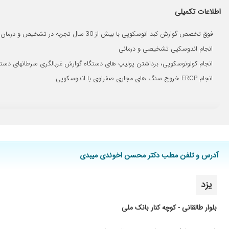
عالی بودن
اطلاعات تکمیلی
خیلی عالی
فوق تخصص گوارش کبد انوسکوپی با بیش از 30 سال تجربه در تشخیص و درمان بیماری های گوارشی
بسیار دکتر عالی و خوبی هستن
انجام اندوسکپی تشخیصی و درمانی
راضی هستم
انجام کولونوسکوپی، برداشتن پولیپ های دستگاه گوارش غربالگری سرطانهای دست
خوب بود
انجام ERCP خروج سنگ های مجاری صفراوی با اندوسکوپی
تشخیص دقیق
سلام خیلی دکتر خوبیه
بله. مشکل شون درباره یبوست
زخم اثنی عشر داشتم
دکتر عالی بود معده منو خ ب کرد
آدرس و تلفن مطب دکتر محسن اخوندی میبدی
عالیه من که راضی هستم
دکتر بسیار عالی
یزد
نتیجه عالی
دکتر خوبی
بلوار طالقانی - کوچه کنار بانک ملی
عالی عالی عالی