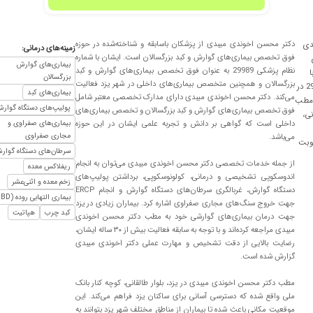
دکتر محسن اخوندی میبدی از پزشکان باسابقه و شناخته‌شده در حوزه
دی
زمینه‌های درمانی:
فوق تخصص بیماری‌های گوارش و کبد بزرگسالان است. ایشان با شماره
بیماری‌های گوارش
نظام پزشکی 29989 به عنوان فوق تخصص بیماری‌های گوارش و کبد
ا
 عالی،ازنظراخلاق ورفتار،بالاترازعالی،خدابه همچین پزشک هایی عمر بابرکت عطاکنه.
بزرگسالان
بزرگسالان و همچنین متخصص بیماری‌های داخلی در شهر یزد فعالیت
شماره نظام پزشکی 29989 در
بیماری‌های کبد
می‌کند. دکتر محسن اخوندی میبدی دارای مدارک تخصصی معتبر شامل
 مطب
پولیپ‌های دستگاه گوار
فوق تخصص بیماری‌های گوارش و کبد بزرگسالان و تخصص بیماری‌های
نی،
رار شده است
داخلی است که گواهی بر دانش و تجربه علمی ایشان در این حوزه
بیماری‌های صفراوی و
مجاری صفراوی
می‌باشد.
نوبت
سرطان‌های دستگاه گوار
از جمله خدمات تخصصی دکتر محسن اخوندی میبدی می‌توان به انجام
ریفلاکس معده
اندوسکوپی تشخیصی و درمانی، کولونوسکوپی، برداشتن پولیپ‌های
زخم معده و اثنی‌عشر
دستگاه گوارش، غربالگری سرطان‌های دستگاه گوارش و انجام ERCP
بیماری التهابی روده (IBD)
جهت خروج سنگ‌های مجاری صفراوی اشاره کرد. بیماران زیادی در یزد
کبد چرب
هپاتیت
جهت درمان بیماری‌های گوارشی خود به مطب دکتر محسن اخوندی
میبدی مراجعه کرده‌اند و با توجه به سابقه فعالیت بیش از ۳۰ ساله ایشان،
رضایت بالایی از دقت تشخیص و مهارت عملی دکتر اخوندی میبدی
گزارش شده است.
مطب دکتر محسن اخوندی میبدی در یزد، بلوار طالقانی، کوچه کنار بانک
ملی واقع شده که دسترسی آسانی برای ساکنان یزد فراهم می‌کند. این
موقعیت مکانی باعث شده تا بیماران از مناطق مختلف شهر یزد بتوانند به