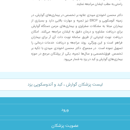
راحتی به مطب ایشان مراجعه نمایند.
دازدوباررفتن پیش آقای دکترآخوندی هنوزنتیجه ی خاصی ودرمان حاصل نکرده ام
دکتر محسن اخوندی میبدی علاوه بر تخصص در بیماری‌های گوارش، در
زمینه آنوسکوپی و ERCP نیز تجربه و مهارت بالایی دارد و بسیاری از
راضی هستم
بیماران مبتلا به مشکلات صفراوی و بیماری‌های مزمن دستگاه گوارش
برای دریافت مشاوره و درمان دقیق به ایشان مراجعه می‌کنند. امکان
دریافت نوبت اینترنتی از طریق سامانه نوبت دات آی آر برای بیماران
فراهم است و این ویژگی، روند مراجعه و دریافت خدمات درمانی را
تسهیل نموده است. در مجموع، دکتر محسن اخوندی میبدی با تکیه بر
تخصص فوق‌تخصصی و سال‌ها تجربه، یکی از پزشکان مرجع در حوزه
بیماری‌های گوارش و کبد در یزد به شمار می‌رود.
لیست پزشکان گوارش ، کبد و آندوسکوپی یزد
ورود
عضویت پزشکان