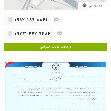
هستن ، الکی درگیر آزمایش و این داستان ها
مسیریابی
نمیکنن ، بچه هامو برای چکاب بردم و راضی بودم
۱۴۰۳/۰۶/۱۶
دونوبت تا الان مراجعه کردم هر سری نتیجه کامل و
۰۹۹۲ ۱۸۹ ۰۸۴۱
عالی گرفتم. تشخیص و سواد بسیار عالی
۱۴۰۴/۰۸/۱۷
کمبود وزن کودک دوساله ، نسخه ای که دادند
۰۹۳۳ ۴۴۲ ۹۲۸۴
امیدواریم در ماه های آتی به برطرف شدن مشکل
کمک کند و برخورد ایشان بسیار خوب و باحوصله
صحبت کردند ووقت گذاشتند
دریافت نوبت اینترنتی
۱۴۰۲/۱۰/۲۷
خیلی بهتر او انچه که شنیده بودم.. تعریف ایشون و
توانایی هاش رو از دوستانمون در زنجان شنبده بودم
ولی مراجعه نکرده بودم.. خیلی خوب.. انشاله خدا
همیشه تنشون رو سالم نگهداره و کاش همیشه
همینطوری بمونند..
۱۴۰۴/۰۷/۲۸
عالی بودن
۱۴۰۳/۰۸/۰۵
دکتر بسیار با حوصله و خوبی هستند با تشخیص
درست مشکل آبریزش و عفونت پسرم برطرف شد
۱۴۰۴/۰۲/۲۲
بسیار خوش برخورد،با تجربه وتشخیصشون هم
عالی ودرست بود