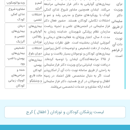
ویدیواتوسکوپ
آسم و
برای
بیماری‌های گوارشی به دکتر فراز سلیمانی مراجعه
۱۴۰۴/۰۵/۰۷
من جون بچه ام مدیون ایشون هستم تشخیص
آلرژی
مشاوره شروع
ویزیت
می‌کنند. ایشان همچنین مشاور شروع غذای کمکی
عالی وخیلی بااخلاق
غذای کمکی
اختلالات
کودک با رویکردهای متنوع و مدرس رشد و نمو و
دکتر
کودک
تنفسی
اختلالات تکاملی کودکان هستند. حضور فعال دکتر
سلیمانی
۱۴۰۴/۱۱/۲۱
جلسه اول بود خیلی با حوصله دارو دادن شروع
فراز سلیمانی در انجمن‌های علمی و تجربه ریاست
درمان
بیماری‌های
از طریق
کردیم انشاالله خیره
بیماری‌های
سازمان نظام پزشکی شهرستان خدابنده زنجان به
گوارشی و
سامانه
تنفسی و
رفلاکس
مدت ۸ سال، اعتبار ویژه‌ای به فعالیت‌های درمانی و
۱۴۰۳/۰۵/۲۱
خیلی خوب
نوبت
آلرژیک
نوزادان
آموزشی ایشان بخشیده است. طبق نظرات بیماران،
دات آی
۱۴۰۲/۱۱/۲۹
ایشونو ازبیمارستان ناجا میشناسم.دلسوز ومتخصص
رضایت از دقت تشخیص و توضیحات کامل پیرامون
تشخیص
اختلالات
آر فراهم
بیماری‌های
بیماری‌های کودکان و نوجوانان بسیار بالاست و بیش
دوران بلوغ
۱۴۰۳/۰۲/۲۲
عالی و با تجربه
است.
پوستی با لامپ
از ۹۵٪ مراجعه‌کنندگان ایشان را توصیه کرده‌اند.
بیماری‌های
وود
۱۴۰۳/۰۲/۱۷
خوش رو خوش اخلاق،مهربان،تحت درمان
دریافت نوبت اینترنتی برای ویزیت دکتر فراز سلیمانی
پوستی
به راحتی از طریق سامانه نوبت دات آی آر امکان‌پذیر
ختنه و
کودکان
۱۴۰۲/۰۹/۲۲
بسیار باحوصله و دقیق
جراحی‌های
است. اگر به دنبال متخصص قابل اعتماد در زمینه
مانند قارچ
کوچک زیبایی
و ویتیلیگو
اطفال و نوجوانان در کرج هستید، دکتر فراز سلیمانی
۱۴۰۳/۱۱/۱۰
خوب و خوش
کودکان
آماده ارائه مشاوره و خدمات تخصصی می‌باشند.
۱۴۰۴/۰۸/۱۹
از بدو تولد دخترم پیش ایشون بردمشون. بسیار
دکتر عالی هستن . عالی
۱۴۰۳/۱۱/۲۲
برای افزایش قد دخترم رفته بودم.در این ۳ ماه
لیست پزشکان کودکان و نوزادان ( اطفال ) کرج
نتیجه عالی بوده
۱۴۰۳/۰۲/۰۵
سرما خوردگی، با یکبار ویزیت خوب شد
۱۴۰۴/۰۹/۰۹
فوق العاده دکتر خوش برخوردی هستن و تشخیص