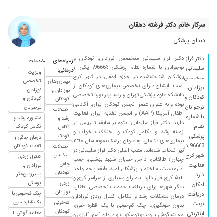
۱۴۰۴/۰۱/۰۷
عالی هستن
سرکار خانم دکتر فرشته دهقان
۱۴۰۴/۰۴/۰۲
خیلی دکترخوبی هستن
۱۴۰۵/۰۴/۲۸
خیلی خوش اخلاق با حوصله با تجربه ویزیت اولم
دندان پزشکی
بود انشالله ک نتیجه بگیریم فعلا در حال درمان
دکتر فراز سلیمانی متخصص نوزادان، کودکان و
دکتر فراز
هست پسرم
زمینه‌های
خدمات:
نوجوانان با شماره نظام پزشکی 96663، یکی از
سلیمانی
درمانی:
ویزیت
۱۴۰۳/۰۷/۲۰
راضی بودم
پزشکان شناخته‌شده در حوزه اطفال در شهر کرج
متخصص
تخصصی
بیماری‌های
است. ایشان دارای تخصص بیماری‌های کودکان از
نوزادان،
۱۴۰۳/۰۵/۱۳
خوب بود.
نوزادان،
نوزادان و
دانشگاه علوم پزشکی تهران و رتبه برتر بورد تخصصی
کودکان و
کودکان و
کودکان
۱۴۰۵/۰۲/۱۳
بوده و به عنوان عضو انجمن کودکان ایران، آکادمی
سلام آقای دکتر بسیار خوش برخورد و تشخیص
نوجوانان
نوجوانان
اختلالات
اطفال آمریکا (AAP) و انجمن تغذیه ایران فعالیت
عالی
با شماره
مشاوره رشد و
رشد و
دارند. دکتر فراز سلیمانی علاوه بر سابقه تدریس در
نظام
تکامل کودک
تکامل
۱۴۰۴/۰۶/۰۳
فوق العاده عالی هستن
زمینه رشد و تکامل کودک و اختلالات خواب و
پزشکی
کودک
درمان چاقی و
بیماری‌های تکاملی، به عنوان پزشک نمونه سال ۱۳۹۸
۱۴۰۵/۰۳/۱۸
آقای دکتر بسیار حاذق هستن و تشخیصشون در
96663 در
تغذیه کودکان
اختلالات
نیز انتخاب شده‌اند. مطب اصلی دکتر فراز سلیمانی در
تمام موارد درست و به موقع هست با حوصله و
شهر کرج
تغذیه و
کنترل زردی
چهارراه طالقانی، داخل خیابان شهید بهشتی، جنب
چاقی
فعالیت
متانت تمام به توضیحات گوش میکنن و اصلا داروی
نوزادان با
اداره پست، ساختمان پزشکان امید، طبقه پنجم واحد
کودکان
بیلیروبین‌متر
دارد.
نامرتبط تجویز نمیکنن..ارتباطشون با دخترم عالی
۵۰۴ کرج قرار دارد. بیماران بسیاری از سراسر کرج و
پوستی
زردی
امکان
بود واقعا سطح سوادش بینظیره
دیگر شهرها برای دریافت خدمات تخصصی اطفال،
نوزادان
چک کم‌خونی با
دریافت
درمان مشکلات رشد و تکامل، کنترل زردی نوزادان
۱۴۰۳/۰۸/۲۰
عالیه بهترین
یک قطره خون
کم‌خونی
نوبت
بدون خونگیری، چک کم‌خونی با یک قطره خون،
کودکان
معاینه گوش با
اینترنتی
معاینه گوش با ویدیواتوسکوپ و درمان آسم، آلرژی و
۱۴۰۴/۰۶/۱۷
عالییییییی