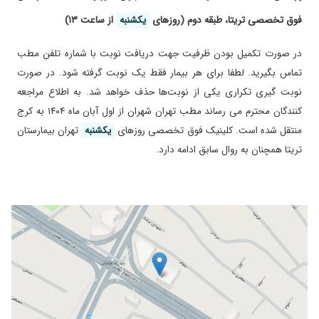
و ویتیلیگو و... با لامپ وود. ختنه و اقدامات زیبایی و جراحی های کوچک با
ازشون ممنونم،عالی هستند.
فوق تخصصی تریتا، طبقه دوم (روزهای
یکشنبه
از ساعت ۱۳)
مدرن ترین دستگاه های روز. برنامه تغذیه کودک و رشد و نمو.
۱۴۰۴/۱۱/۱۰
ایشون بسیار خبره هستن و کاردست من واقعا راضی
هستم خیلی دکتر خوبین خیلی وقت میذارن و سعی
در صورت تکمیل بودن ظرفیت جهت دریافت نوبت با شماره تلفن مطب
میکنن با کودک یه ارتباط کمی هم که شده بگیرن
تماس بگیرید. لطفا برای هر بیمار فقط یک نوبت گرفته شود. در صورت
۱۴۰۴/۰۵/۰۳
بهترشد
نوبت گیری تکراری یکی از نوبت‌ها حذف خواهد شد. به اطلاع مراجعه
۱۴۰۳/۱۲/۲۵
خیلی دکتر با حوصله و تشخیص خوبی هستند
کنندگان محترم می رساند مطب تهران شهران از اول آبان ماه ۱۴۰۴ به کرج
۱۴۰۴/۰۷/۲۰
منتقل شده است. کلینیک فوق تخصصی روز‌های
یکشنبه
تهران بیمارستان
عالییییی
تریتا همچنان به روال سابق ادامه دارد.
۱۴۰۴/۱۲/۱۱
خیلی دکتر با حوصله ای هستن حسابی وقت میزارن
واقعا راضی بودم
۱۴۰۵/۰۴/۰۱
واقعا دکتر با تجربه و صبوری هستن
۱۴۰۳/۱۱/۰۲
تا حالا
۱۴۰۵/۰۴/۲۹
پسرم تاخیر حرکتی داره تشخیصشون درست بود
۱۴۰۵/۰۳/۰۲
عدم رضایت
۱۴۰۴/۱۰/۱۰
کولیک دخترم بهتر شده
۱۴۰۵/۰۴/۱۷
بسیار دکتر خوش اخلاق و خوش انرژی هستن، و
برای مریض وقت میذارن و با حوصله جوابگو