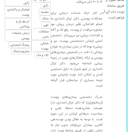
۱۶ تا ۲۰ دایر می‌باشد.
زگیل
طریق سامانه
زگیل
۱۴۰۴/۰۴/۱۷
عدم رضایت
فیشیال و پاکسازی
نوبت دات آی آر
ملاسما
در کنار ارائه خدمات درمانی برای
پوست
۱۴۰۴/۰۵/۰۲
ریزش مو سکه ای
فراهم است.
مشکلات پوستی، دکتر غزال نامداری به
سالک
تزریق ژل و
انجام اقداماتی نظیر درمان ریزش مو،
کهیر
۱۴۰۳/۰۲/۰۱
عالی بودن
بوتاکس
مشاوره مراقبت از پوست، رفع لک و آکنه
مشکلات
درمان ضایعات
۱۴۰۱/۰۸/۱۸
خیلی خوب
و اقدامات زیبایی نیز می‌پردازد. تخصص
ناخن
پوستی
اصلی ایشان «متخصص پوست، مو و
خشکی
۱۴۰۴/۰۵/۰۲
عدم رضایت
پیلینگ شیمیایی
زیبایی» بوده که در میان بیماران به عنوان
پوست
میکرونیدلینگ
پزشکی با دقت در تشخیص بیماری‌های
کک و مک
پوستی و ارائه راهکارهای نوین در زمینه
زیبایی شناخته می‌شود. دکتر غزال
نامداری در شهر شیراز به دلیل دسترسی
آسان و امکان اخذ نوبت اینترنتی مورد
توجه بسیاری از مراجعان قرار گرفته
است.
مدرک تخصصی بیماری‌های پوست
(درماتولوژی) که دکتر غزال نامداری دارا
هستند، نشان‌دهنده تسلط علمی و
صلاحیت حرفه‌ای ایشان در این حوزه
است. با توجه به فعال بودن نوبت‌دهی
آنلاین، بیماران می‌توانند بدون نیاز به
تماس تلفنی از طریق سامانه نوبت دات