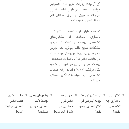
آی آر وقت ویزیت رزرو کنند. همچنین
موقعیت مطب در بلوار شاهد شیراز،
مراجعه حضوری را برای ساکنان این
منطقه تسهیل نموده است.
تجربه بیماران از مراجعه به دکتر غزال
نامداری، رضایت از مشاوره‌های
تخصصی پوست و دقت در درمان
مشکلات شایع نظیر جوش، لک، ریزش
مو و سایر بیماری‌های پوستی بوده است.
در نهایت، دکتر غزال نامداری متخصص
پوست، مو و زیبایی در شیراز با شماره
نظام پزشکی ۱۳۸۱۷۷ آماده ارائه خدمات
تخصصی به مراجعه‌کنندگان محترم
می‌باشد.
دکتر غزال
آیا امکان دریافت
آدرس مطب
چه بیماری‌هایی
ساعات کاری
نامداری چه
نوبت اینترنتی از
دکتر غزال
توسط دکتر
مطب دکتر
تخصصی
دکتر نامداری وجود
نامداری در
نامداری درمان
نامداری چگونه
دارند؟
دارد؟
شیراز کجاست؟
می‌شود؟
است؟