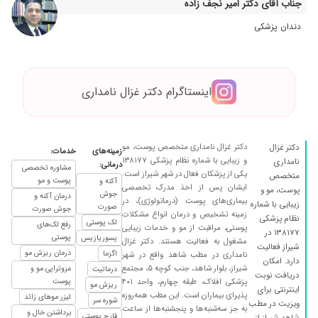
جناب آقای دکتر امیر نجف زاده
۱۴۰۴/۰۵/۲۱
عالی وزود
دندان پزشکی
۱۴۰۴/۰۱/۱۸
خارش پوستی
۱۴۰۴/۰۸/۱۵
سلام دمترخوب ومهربونی هیتن تشهیص عالی
مشکل پوستی داشتم نایجه گرفتم
اینستاگرام دکتر غزال نامداری
۱۴۰۳/۰۴/۱۰
بسیارعالی
۱۴۰۵/۰۵/۱۴
دکتر بسیار خوش اخلاق هستند برای اگزمای دستم
نتیجه گرفتم
دکتر غزال نامداری متخصص پوست، مو
دکتر غزال
زمینه‌های
خدمات:
۱۴۰۴/۰۷/۲۸
بسیار عالی
و زیبایی با شماره نظام پزشکی ۱۳۸۱۷۷
نامداری
درمانی:
مشاوره تخصصی
۱۴۰۳/۰۲/۰۹
یکی از پزشکان فعال در شهر شیراز است.
مشکل پوستی داشتم هنوز خوب نشدم
متخصص
پوست و مو
آکنه و
ایشان پس از اخذ مدرک تخصصی
پوست، مو و
جوش
۱۴۰۴/۰۲/۱۶
عالی و درجه یک
درمان آکنه و
بیماری‌های پوست (درماتولوژی)، در
زیبایی با شماره
صورت
جوش صورت
زمینه تشخیص و درمان انواع مشکلات
۱۴۰۳/۰۵/۱۸
عالی برای پوست
نظام پزشکی
لک پوستی
رفع لک‌های
پوستی، مراقبت از مو و خدمات زیبایی
۱۳۸۱۷۷ در
۱۴۰۳/۱۲/۲۲
پوستی
التهاب پوست داشتم ک ب مدت ده روز درمان شدم
پسوریازیس
مشغول به فعالیت هستند. دکتر غزال
شیراز فعالیت
درمان ریزش مو
و نتیجه ی عالی داشت
اگزما
نامداری در مطب شاهد واقع در شهر
دارد. امکان
شیراز، بلوار شاهد، جنب کوچه ۵، مجتمع
مزوتراپی مو و
درماتیت
۱۴۰۳/۰۹/۲۲
عدم رضایت
دریافت نوبت
پزشکی افلاک، طبقه چهارم، واحد ۴۰۱
پوست
ریزش مو
اینترنتی برای
پذیرای بیماران است. این مطب همه‌روزه
۱۴۰۴/۱۱/۲۴
عدم رضایت
لیزر موهای زائد
شوره سر
ویزیت در مطب
به جز سه‌شنبه‌ها و پنجشنبه‌ها از ساعت
برداشتن خال و
قارچ پوستی
۱۴۰۴/۰۲/۰۸
عالی بودن برای
شاهد شیراز از