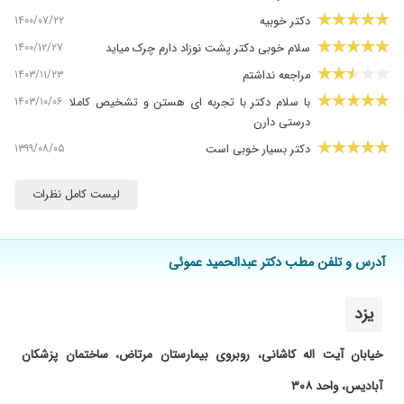
۱۴۰۰/۰۷/۲۲
دکتر خوبیه
۱۴۰۰/۱۲/۲۷
سلام خوبی دکتر پشت نوزاد دارم چرک میاید
۱۴۰۳/۱۱/۲۳
مراجعه نداشتم
۱۴۰۳/۱۰/۰۶
با سلام دکتر با تجربه ای هستن و تشخیص کاملا
درستی دارن
۱۳۹۹/۰۸/۰۵
دکتر بسیار خوبی است
۱۳۹۸/۰۲/۳۱
دکتر خوبیست
لیست کامل نظرات
۱۴۰۰/۰۶/۰۱
خوب بود
۱۴۰۰/۱۱/۱۹
هیچی مشکل نداشیم
۱۳۹۹/۰۷/۲۳
هیپوسپادیس
آدرس و تلفن مطب دکتر عبدالحمید عموئی
۱۴۰۰/۰۲/۲۹
مشکل ما خیلی سخت بود پسر 5 ساله ام باید عمل
میشد ولی این دکتر بدون عمل با دوشربت ب
یزد
ماامیدواری دادن خدا خیرشون بده بهترین
وعالیترین دکتر هستن
خیابان آیت اله کاشانی، روبروی بیمارستان مرتاض، ساختمان پزشکان
۱۴۰۰/۱۱/۱۶
عالی بود
آبادیس، واحد ۳۰۸
۱۴۰۴/۰۲/۰۱
پسرم را عمل کردن