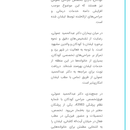
۱۴۰۰/۰۴/۱۵
بسیار دکتر عالی هستند و مهربان
نیز هستند که این موضوع موجب
افزایش دامنه خدمات درمانی و
۱۴۰۰/۱۱/۱۲
عالی بود
جراحی‌های ارائه‌شده توسط ایشان شده
است.
در میان بیماران دکتر عبدالحمید عموئی،
رضایت از تشخیص‌های دقیق و نحوه
برخورد ایشان با کودکان و والدین مشهود
است. با توجه به فعالیت در شهر یزد و
تمرکز بر جراحی‌های تخصصی کودکان،
بسیاری از خانواده‌ها در این منطقه از
خدمات ایشان بهره‌مند شده‌اند. دریافت
نوبت برای مراجعه به دکتر عبدالحمید
عموئی از طریق تماس با مطب ایشان
امکان‌پذیر است.
در جمع‌بندی، دکتر عبدالحمید عموئی،
فوق‌تخصص جراحی کودکان با شماره
نظام پزشکی 43983، یکی از پزشکان
معتبر در یزد به‌شمار می‌رود. تخصص،
تحصیلات و حضور فیزیکی در مطب
فعال در خیابان آیت‌اله کاشانی، ایشان را
به انتخابی مطمئن برای خانواده‌هایی