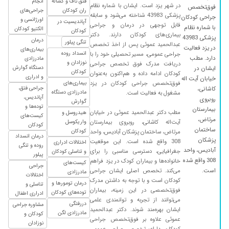
فتق ناف و کشاله
انجام
در شهر یزد است. ایشان با شماره نظام
فوق‌تخصص
۱۴۰۰/۱۲/۱۰
دکتر بسیار عالی هستن
ران کودکان
جراحی‌های
پزشکی 43983 شناخته می‌شود و سابقه
جراحی کودکان
اورژانسی و
آپاندیسیت در
۱۴۰۰/۰۵/۲۸
برای فتق رفتم و بسیار نتیجه عالی بود
قابل توجهی در درمان و جراحی
با شماره نظام
الکتیو کودکان
کودکان
بیماری‌های کودکان دارند. دکتر
پزشکی 43983
۱۳۹۹/۰۹/۲۳
عالی ب
درمان
تنگی پیلور
عبدالحمید عموئی پس از اخذ تخصص
در یزد فعالیت
بیماری‌های
انسداد روده
جراحی عمومی، مسیر تحصیلی خود را با
۱۳۹۹/۰۴/۲۹
فوق العاده
دارد. مطب
مادرزادی
نوزادان و
دریافت مدرک فوق تخصص جراحی
دستگاه گوارش
ایشان در
۱۳۹۹/۰۸/۲۸
جراحی بیضه و فتق بسیار راضی هستیم
کودکان
کودکان ادامه داده و هم‌اکنون به‌عنوان
و ادراری
خیابان آیت اله
فوق‌تخصص جراحی کودکان در یزد
بیماری‌های
۱۴۰۰/۰۳/۰۱
توده شگمی پسرم داشت تمام توده را اقای دکتر
جراحی فتق،
کاشانی،
مادرزادی دستگاه
مشغول به فعالیت است.
برذاشتند
آپاندیس،
روبروی
گوارش
توده‌ها و
بیمارستان
۱۳۹۹/۰۷/۱۸
عالی هستند
مطب دکتر عبدالحمید عموئی در خیابان
هیدروسل و
کیست‌های
مرتاض،
آیت‌اله کاشانی، روبروی بیمارستان
واریکوسل
کودکان
۱۴۰۰/۰۱/۲۳
برای ختنه مراجعه کردم و عالی بود مرسی
ساختمان
کودکان
مرتاض، ساختمان پزشکان آبادیس، واحد
درمان انسداد
پزشکان
308 واقع شده است. این موقعیت
۱۴۰۰/۰۲/۲۹
اختلالات ادراری
با تجربه
روده و تنگی
آبادیس، واحد
جغرافیایی، دسترسی مناسبی را برای
و تناسلی کودکان
پیلور
۱۴۰۰/۱۱/۰۲
دکتر خیلی
308 واقع شده
خانواده‌ها و بیماران کودک در یزد فراهم
کیست‌های
جراحی
است.
می‌کند. تخصص اصلی ایشان جراحی
مادرزادی
۱۴۰۰/۰۱/۳۰
پزشک بسیارخوب
اختلالات
کودکان است و با توجه به داشتن مدرک
درمان تومورها و
تناسلی و
۱۳۹۹/۰۵/۲۱
نتیحه بخ
فوق‌تخصصی در این زمینه، بیماران
توده‌های کودکان
ادراری اطفال
می‌توانند از تجربه و توانمندی علمی
۱۴۰۰/۱۰/۰۶
دررفتگی
عالیییی
مشاوره جراحی
ایشان بهره‌مند شوند. دکتر عبدالحمید
مادرزادی لگن
کودکان و
۱۳۹۹/۱۲/۱۹
عموئی علاوه بر فوق‌تخصص جراحی
ختنه نوزلدم.عالی بود
نوزادان
کودکان، دارای تخصص جراحی عمومی