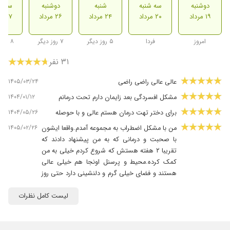
دوشنبه
سه شنبه
شنبه
دوشنبه
سه ش
۱۹ مرداد
۲۰ مرداد
۲۴ مرداد
۲۶ مرداد
۲۷ مرداد
امروز
فردا
۵ روز دیگر
۷ روز دیگر
۸ روز دیگر
۳۱ نفر
۱۴۰۵/۰۳/۲۴
عالی عالی راضی راضی
۱۴۰۴/۰۱/۱۲
مشکل افسردگی بعد زایمان دارم تحت درمانم
۱۴۰۴/۰۵/۲۶
برای دختر تهت درمان هستم عالی و با حوصله
۱۴۰۵/۰۲/۲۶
من با مشکل اضطراب به مجموعه آمدم.واقعا ایشون
با صحبت و درمانی که به من پیشنهاد دادند که
تقریبا ۲ هفته هستش که شروع کردم خیلی به من
کمک کرده.محیط و پرسنل اونجا هم خیلی عالی
هستند و فضای خیلی گرم و دلنشینی دارد حتی روز
هایی که اونجا میرم ساعت ها میمونم چون حس
آرامش میدهد.
لیست کامل نظرات
۱۴۰۴/۰۲/۰۷
دخترم اضطراب شدید داشت، قرص دادند و باید
مشاوره هم ببرم. فعلا تحت درمان