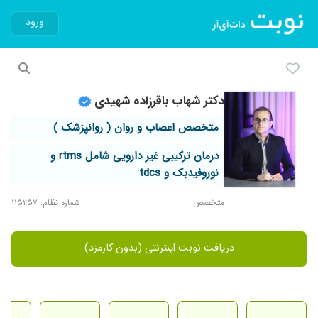
ورود
دکتر شهاب باقرزاده شهیدی
متخصص اعصاب و روان ( روانپزشک )
درمان ترکیبی غیر دارویی شامل rtms و
نوروفیدبک و tdcs
متخصص
شماره نظام: ۱۱۵۲۵۷
دریافت نوبت اینترنتی (بدون کارمزد)