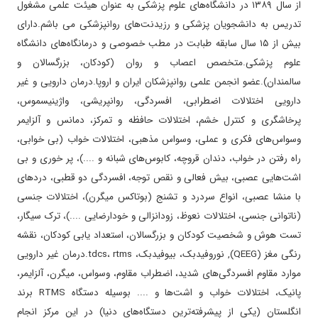
از سال ۱۳۸۹ در دانشگاه‌های علوم پزشکی به عنوان هیئت علمی مشغول
دندان قروچه، کابوسهای شبانه و ....)، پر خوری و بی اشتهایی عصبی، بیش
۱۴۰۴/۰۴/۲۱
دمت به شدت دلسوز و کار درست
تدریس به دانشجویان پزشکی و رزیدنت‌های روانپزشکی می باشم.دارای
فعالی و نقص توجه، افسردگی دو قطبی، دردهای با منشا عصبی، انواع
۱۴۰۳/۰۸/۱۱
برای تیک پسرم مراجعه داشتم.بسیار عالی
بیش از ۱۵ سال سابقه طبابت در مطب خصوصی و درمانگاه‌های دانشگاه
سردرد و تشنج (بوتاکس میگرن)، اختلالات جنسی (ناتوانی جنسی،
هستند.ممنون از ایشون و کلینیک و کادر درمان
علوم پزشکی.متخصص اعصاب و روان (کودکان، بزرگسالان و
اختلالات نعوظ، زودانزالی و خودارضایی ....)، ترک سیگار، تست هوش و
بسیار قویشون
سالمندان).عضو انجمن علمی روانپزشکان ایران و اروپا.درمان دارویی و غیر
شخصیت کودکان و بزرگسالان، استعداد یابی کودکان، نقشه رنگی مغز
۱۴۰۵/۰۳/۱۱
خیلی عالی بودن؛ با حوصله و صبر با بیمار برخورد
دارویی اختلالات اضطرابی، افسردگی، روانپریشی، واژینیسموس،
(QEEG), نوروفیدبک، بیوفیدبک، tdcs، rtms.درمان غیر دارویی موارد مقاوم
میکنن ,
پرخاشگری و کنترل خشم، اختلالات حافظه و تمرکز، دمانس و آلزایمر
افسردگی های شدید، اضطراب مقاوم، وسواس، میگرن، آلزایمر، پانیک،
۱۴۰۴/۰۵/۲۹
بسیار دکتر عالی دقیق و دلسوز مادرم در مراجعه به
اختلالات خواب و اشتها و .... بوسیله دستگاه RTMS برند انگلستان (یکی از
وسواس‌های فکری و عملی، وسواس مذهبی، اختلالات خواب (بی خوابی،
ایشان کاملا بهبود یافتن
پیشرفته ترین دستگاههای دنیا) در این مرکز انجام میگردد، لازم به ذکر است
راه رفتن در خواب، دندان قروچه، کابوس‌های شبانه و ....)، پر خوری و بی
۱۴۰۴/۰۶/۱۳
دکتری بسیار صبور بوده با روش درمانی ایشون
در سالهای اخیر تکنولوژی RTMS (تحریک فرا جمجمه ای مغز) تحول عظیمی
اشت‌هایی عصبی، بیش فعالی و نقص توجه، افسردگی دو قطبی، درد‌های
بیماری در من ریشه کن شد
در درمان اختلالات مقاوم و شدید اعصاب و روان ایجاد نموده و مورد تایید
با منشا عصبی، انواع سردرد و تشنج (بوتاکس میگرن)، اختلالات جنسی
۱۴۰۴/۰۹/۰۸
اضطراب داشتم
سازمان جهانی غذا و دارو (FDA) میباشد و بطور گسترده در سرتاسر جهان
(ناتوانی جنسی، اختلالات نعوظ، زودانزالی و خودارضایی ....)، ترک سیگار،
۱۴۰۴/۰۴/۰۴
مورد استفاده قرار میگیرد و بیماران زیادی بواسطه آن تحت درمان قرار گرفته
بسیار عالی و با تجربه و حرفه ای
تست هوش و شخصیت کودکان و بزرگسالان، استعداد یابی کودکان، نقشه
اند.
۱۴۰۴/۰۷/۰۷
بسیار دقیق عالی و باحوصله بودن وتمام تلاش خود
رنگی مغز (QEEG), نوروفیدبک، بیوفیدبک، tdcs، rtms.درمان غیر دارویی
را برای پیگیری درمانی دارند
موارد مقاوم افسردگی‌های شدید، اضطراب مقاوم، وسواس، میگرن، آلزایمر،
۱۴۰۴/۰۶/۱۹
افسردگی شدید حمله های پنیک و خواب نامرتب
پانیک، اختلالات خواب و اشت‌ها و .... بوسیله دستگاه RTMS برند
اضطراب شدید ایشون بهترین دکتر تهران هستند
انگلستان (یکی از پیشرفته‌ترین دستگاه‌های دنیا) در این مرکز انجام