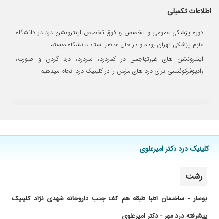
۱۴۰۴/۰۷/۲۹
برای درد کمر مادر مراجعه کردیم و راضی هستی
اطلاعات تکمیلی
۱۴۰۳/۱۱/۲۴
عالی هستن
دوره پزشکی عمومی و تخصص و فوق تخصص اینترونشن درد در دانشگاه
۱۴۰۳/۱۱/۱۳
باسلام خسته نباشید خدمت دکتر کار بلد ودلسوز
ومهربان مادر من پیش دکتر دیگری جراحی شده
علوم پزشکی تهران بوده و در حال حاضر استاد دانشگاه هستم.
بودن درد شدید داشتن دیگه امیدی نداشتیم خدا به
اینترونشن های غیرتهاجمی در کمردرد، سردرد، درد گردن و صورت،
دکتر سیروس امیرعلوی خیر بده برای مادرم داروهایی
رادیوفرکوئنسی برای درد های مزمن را در کلینیک درد انجام میدهیم
نوشتن که مادرم از این رو به اون رو شده هرثانیه
دعاگوی ایشون هستیم ان شالله همیشه سلامت
باشن وموفق
۱۴۰۲/۱۰/۰۳
راضی بودم
۱۴۰۱/۰۳/۰۶
عالی بودن زانو درد داشتم
۱۴۰۴/۰۸/۱۸
بسیار عالی
کلینیک درد دکتر امیرعلوی
۱۴۰۴/۰۲/۱۹
تنگی کانال نخاعی پارگی دیسک تزریق انجام دادن
خوب خوب شدم
رشت
۱۴۰۲/۰۵/۰۲
راضی بودم
۱۴۰۴/۰۸/۱۰
خوب بود
بوسار - ساختمان اطبا طبقه هم کف جنب داروخانه شهدی نژاد کلینیک
۱۴۰۰/۰۲/۲۵
کمر درد داشتم عالی بودن ایشون
پیشرفته درد مهر - دکتر امیرعلوی