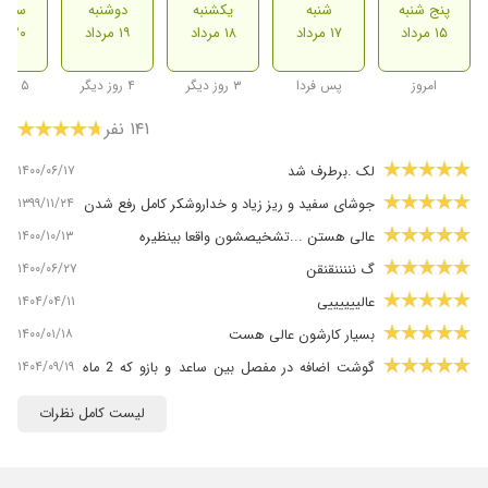
پنج شنبه
شنبه
یکشنبه
دوشنبه
سه ش
۱۵ مرداد
۱۷ مرداد
۱۸ مرداد
۱۹ مرداد
۲۰ مرداد
امروز
پس فردا
۳ روز دیگر
۴ روز دیگر
۵ روز دیگر
۱۴۱ نفر
۱۴۰۰/۰۶/۱۷
لک .برطرف شد
۱۳۹۹/۱۱/۲۴
جوشای سفید و ریز زیاد و خداروشکر کامل رفع شدن
۱۴۰۰/۱۰/۱۳
عالی هستن ...تشخیصشون واقعا بینظیره
۱۴۰۰/۰۶/۲۷
گ نننننقنقن
۱۴۰۴/۰۴/۱۱
عالییییییی
۱۴۰۰/۰۱/۱۸
بسیار کارشون عالی هست
۱۴۰۴/۰۹/۱۹
گوشت اضافه در مفصل بین ساعد و بازو که 2 ماه
هست تحت درمان هستیم و تا کنون بهبودی خوبی
لیست کامل نظرات
داشته ایم
۱۴۰۵/۰۲/۱۷
مسلط و خوش برخورد
۱۴۰۰/۰۹/۰۵
عالی بوده