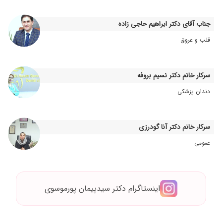
۱۴۰۴/۰۵/۱۱
دکتر با حوصله و دقیق
۱۴۰۴/۰۵/۰۱
مشکل پوستی ایشون بسیار حاذق و محترم هستند
جناب آقای دکتر ابراهیم حاجی زاده
۱۴۰۰/۰۴/۲۶
عالی بود
قلب و عروق
۱۴۰۰/۱۱/۱۰
خیلی خوب درمورد بیماری توضیح و روش درمان
میدهند
۱۴۰۴/۰۴/۲۳
تشخیص و درمان شون موثر بود و اخلاقا هم صبور
سرکار خانم دکتر نسیم بروفه
و خوشرو بودن
دندان پزشکی
۱۴۰۴/۰۷/۲۸
داشتن شپش و مشکلاتی که برام پیدا کرد که
دستورات لازم گرفتم و خیلی بهتر هستم. با تشکر از
آقای دکتر
سرکار خانم دکتر آنا گودرزی
۱۴۰۵/۰۲/۱۴
برای درمان جراحی و لیزر اسکار مراجعه میکنم. هم
عمومی
از نتیجه راضیم و هم هزینههاشون خیلی منصفانه
است.
۱۴۰۴/۰۸/۱۲
بدلیل مشکل پوستی مراجعه کردم ایشان بسیار
دکتر خوب ، متخصص و با حوصله ای هستند البته
اینستاگرام دکتر سیدپیمان پورموسوی
قرار است من برای ادامه درمان ٢ الی ٣ جلسه دیگر
مراجعه کنم ضمنا قبل از مراجعه تا حد امکان در مورد
ایشان تحقیق کردم و نظرات مثبتی دریافت کردم