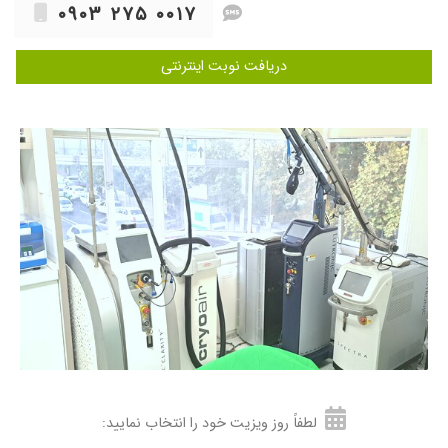
۱۴۰۴/۰۶/۱۵
تشخیصشون خوبه
۰۹۰۳ ۲۷۵ ۰۰۱۷
۱۴۰۰/۱۲/۰۴
عالی بود
دریافت نوبت اینترنتی
۱۴۰۰/۱۲/۲۲
خوب بو
۱۴۰۴/۰۶/۲۹
برخورد محترمانه و متخصص
۱۴۰۵/۰۴/۲۰
خیلی دکتر خوبی هستن
۱۳۹۹/۱۲/۲۱
خوب بود
۱۴۰۴/۰۸/۰۶
خیلی با حوصله و مهربون رفتار کردن. بعد از مدتها
حس کردم یک دکتر واقعا براش مریضش اهمیت
داره
۱۴۰۰/۱۲/۱۵
برای بوتاکی رفتم و راضی هستیم عالی بود دوباره
میخام برم کارشون دقیق و ظریف
۱۴۰۴/۰۵/۰۶
بسیار دکتر دانا هستن لک پوستم یک هفته ای بر
طرف شد عالی عالی هستن
۱۴۰۰/۰۲/۱۹
مشکل چین و چروک که خوب شد
۱۴۰۰/۰۸/۱۳
اگزمای شدید و مراجعه کردم سریعا نتیجه گرفتم
لطفاً روز ویزیت خود را انتخاب نمایید:
۱۴۰۰/۰۹/۱۳
راضی بودم