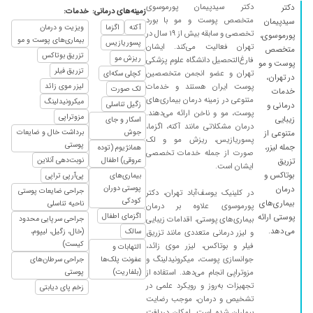
دکتر سیدپیمان پورموسوی
دکتر
زمینه‌های درمانی:
خدمات:
۱۴۰۱/۰۶/۰۱
دکتر خوبیه فقط انگار یکم ازخود راضیه
متخصص پوست و مو با بورد
سیدپیمان
آکنه
اگزما
ویزیت و درمان
۱۴۰۵/۰۳/۱۷
سلام من دفعه اولم بود که رفتم ولی ازهمه چیز
تخصصی و سابقه بیش از ۱۹ سال در
پورموسوی،
بیماری‌های پوست و مو
پسوریازیس
تهران فعالیت می‌کند. ایشان
راضی بودم .دکتر خیلی خوب وصبورانه به حرف
متخصص
تزریق بوتاکس
ریزش مو
فارغ‌التحصیل دانشگاه علوم پزشکی
پوست و مو
مریض گوش میدن ونظرشون را ارائه میدن.عالی
تزریق فیلر
تهران و عضو انجمن متخصصین
کچلی سکه‌ای
در تهران،
بود
پوست ایران هستند و خدمات
لیزر موی زائد
لک صورت
خدمات
۱۴۰۴/۰۶/۲۳
متنوعی در زمینه درمان بیماری‌های
دکتر خوبی بود
میکرونیدلینگ
زگیل تناسلی
درمانی و
پوست، مو و ناخن ارائه می‌دهند.
مزوتراپی
زیبایی
اسکار و جای
۱۴۰۵/۰۲/۲۳
من با اینکه اولین بارم بود مطب آقای دکتر رفتم
درمان مشکلاتی مانند آکنه، اگزما،
جوش
برداشت خال و ضایعات
متنوعی از
همه چی عالی بود و هم خانم منشی خوش اخلاق
پسوریازیس، ریزش مو و لک
پوستی
جمله لیزر،
همانژیوم (توده
داشتن و خوش برخورد خود آقای دکتر هم واقعا
صورت از جمله خدمات تخصصی
عروقی) اطفال
نوبت‌دهی آنلاین
تزریق
ایشان است.
بینظیر هستن و کار بلد و حتما به همه آشناهامون
بوتاکس و
بیماری‌های
پی‌آر‌پی تراپی
معرفی میکنم ،آدرس مطب رو هم خیلی راحت
پوستی دوران
درمان
جراحی ضایعات پوستی
در کلینیک یوسف‌آباد تهران، دکتر
میشه پیدا کرد تو مسیر خوبی هست.با تشکر
کودکی
بیماری‌های
ناحیه تناسلی
پورموسوی علاوه بر درمان
قربانی
اگزمای اطفال
پوستی ارائه
بیماری‌های پوستی، اقدامات زیبایی
جراحی سرپایی محدود
می‌دهد.
سالک
(خال، زگیل، لیپوم،
و لیزر درمانی متعددی مانند تزریق
۱۴۰۴/۰۸/۲۰
بیماری پیسوریازیس داشم الان خوبم
کیست)
فیلر و بوتاکس، لیزر موی زائد،
التهابات و
۱۴۰۰/۰۸/۱۲
بسیار عالی
جوانسازی پوست، میکرونیدلینگ و
عفونت پلک‌ها
جراحی سرطان‌های
مزوتراپی انجام می‌دهد. استفاده از
(بلفاریت)
پوستی
۱۴۰۰/۱۲/۱۰
من که لبامو چند سال پیش ژل تزریق کردم واقعا
تجهیزات به‌روز و رویکرد علمی در
زخم پای دیابتی
عالی بود
تشخیص و درمان، موجب رضایت
۱۴۰۴/۰۴/۱۱
بیماران شده است. امکان دریافت
بسیار دکتر حاذق