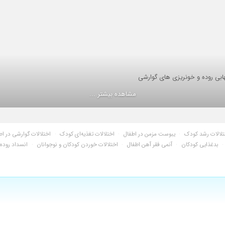
هابی روده و خونریزی های گوارشی
مشاهده بیشتر ...
تلالات رشد کودک
·
یبوست مزمن در اطفال
·
اختلالات تغذیه‌ای کودک
·
اختلالات گوارشی در اط
 بودند.️
·
بدغذایی کودکان
·
آنمی فقر آهن اطفال
·
اختلالات خوردن کودکان و نوجوانان
·
انسداد روده 
امیدوارکننده بود