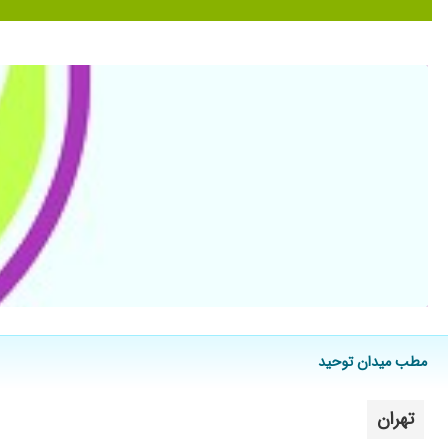
دخترم بیرون روی داشت با یه نسخه خوب شد. خیلی مهربون هم هست
عالی هستن
بسیار باحوصله و خوش اخلاق هستن،تشخیص و درمان هم نتیجه د
دکتر خوبی هستن پسرم یک سال یبوست داشت و ترس از مدفوع کردن
عالی هستن ایشون
دخترم کیست کلدوک تابپ 4 داشت. درمان دارویی تا رسیدن به عمل جراحی با پیگیری و داروهای خانم دکتر بخوبی انجام شد. خیلی پیگیر و با حوصله هستن.
اسنپ دکتر
مشکل زمان طولانی ماندن در دستشویی
خیلی دکتر خوب وبامحبت هستن وتشخیصشون عالی بود
سلام دخترم ۸ سالش دچار زخم معده و خونریزی شده بو
خوب کردن علاوه بر سواد و تبحر ، اخلاق فوق العاده ایشون باعث 
پزشکی بودن که من تا به حال برخورد کردم
بسیار عالی ودلسوز و نهربان
مطب میدان توحید
خیلی عالی
برای یبوست دخترم مراجعه کردم و با یک نسخه خوب شد
تهران
دخترم یبوست شدید داشت یه جلسه فعلا رفتم خیلی راضی بودم