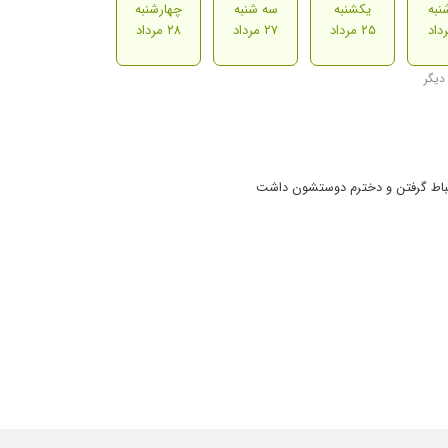
نبه
یکشنبه
سه شنبه
چهارشنبه
۲۵ مرداد
۲۷ مرداد
۲۸ مرداد
رتباط گرفتن و دخترم دوستشون داشت
ب وقت میزارن و با آرامش ویزیت میکنن ممنونم ازشون