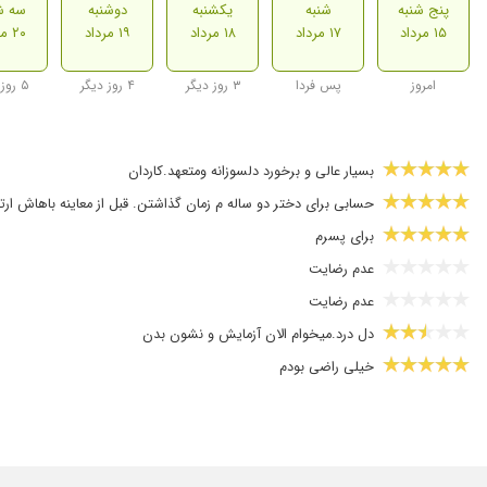
پنج شنبه
شنبه
یکشنبه
دوشنبه
سه ش
۱۵ مرداد
۱۷ مرداد
۱۸ مرداد
۱۹ مرداد
۲۰ مرداد
امروز
پس فردا
۳ روز دیگر
۴ روز دیگر
۵ روز دیگر
بسیار عالی و برخورد دلسوزانه ومتعهد.کاردان
حسابی برای دختر دو ساله م زمان گذاشتن. قبل از معاینه باهاش ا
برای پسرم
عدم رضایت
عدم رضایت
دل درد.میخوام الان آزمایش و نشون بدن
خیلی راضی بودم
خدارو شکر پسرم با یی ویزیت خوب شد خانم دکتر برای بیمارشو خو
عاللییییی
معد درد