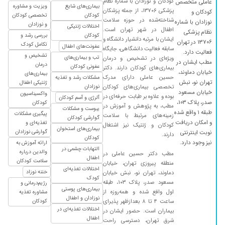
کودکان و نوزادان با شماره نظام
عاملی متخصص
بیماری‌های شایع
ویزیت و مشاوره
پزشکی ۱۳۷۰۶، از جمله پزشکان
کودکان و
کودکان
تخصصی کودکان
شناخته‌شده در حوزه سلامت
نوزادان با شماره
و نوزادان
اختلالات ژنتیکی
اطفال در شهر تهران است.
نظام پزشکی
کودکان
بررسی رشد و
ایشان با مرتبه دانشیار دانشگاه و
۱۳۷۰۶ در تهران
تکامل کودک
عفونت‌های اطفال
سابقه فعالیت دانشگاهی، جایگاه
فعالیت دارد.
تشخیص و
تب و بیماری‌های
ویژه‌ای در تشخیص و درمان
مطب ایشان در
درمان
عفونی کودکان
بیماری‌های کودکان دارند. دکتر
خیابان دماوند،
بیماری‌های
حسین عاملی دارای مدرک
مشکلات رشد و تغذیه
تهران نو، نبش
ژنتیکی اطفال
تخصصی بیماری‌های کودکان
نوزادان
خیابان مسعود
واکسیناسیون
بوده و علاوه بر طبابت حرفه‌ای در
آلرژی و آسم کودکان
صدر، پلاک ۱۰۳،
کودکان
مطب، به پژوهش و آموزش در
یبوست و مشکلات
طبقه ۱ واقع شده
پیگیری مشکلات
زمینه‌های مرتبط با سلامت
گوارشی کودکان
و امکان دریافت
تغذیه‌ای و
کودکان و ژنتیک نیز اشتغال
بیماری‌های استخوان
گوارشی نوزادان
نوبت اینترنتی
دارند.
کودکان
نیز وجود دارد.
ارائه آموزش به
التهابات چشمی در
والدین درباره
مطب دکتر حسین عاملی در
اطفال
سلامت کودکان
منطقه پیروزی تهران، خیابان
اختلالات تغذیه‌ای
ختنه نوزاد
دماوند، تهران نو، نبش خیابان
کودک
مسعود صدر، پلاک ۱۰۳، طبقه
رژیم‌درمانی و
بیماری‌های پوستی
اول واقع شده و همه‌روزه از
مشاوره تغذیه
نوزادان و اطفال
ساعت ۴ تا ۸ بعدازظهر پذیرای
کودکان
اختلالات تغذیه‌ای در
بیماران است. حضور ایشان در
اطفال
شرق تهران، دسترسی راحت