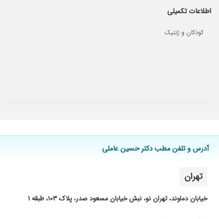
وقت میزارن گوش میدن ، توضیح میدن ، راهنمایی
اطلاعات تکمیلی
میکنن بعد دارو تجویز میکنن ، آدم خیالش راحت
میشه ، عالی بودن عالی
کودکان و ژنتیک
۱۴۰۱/۰۵/۱۲
دکتر بسیار
۱۴۰۳/۰۱/۰۸
بیماری کدوکم
۱۴۰۲/۰۴/۰۳
دکتر کاردانی هستند من یک بار به ایشان مراجعه
داشم و مشکل فرزندم برطرف شد
۱۴۰۱/۰۹/۱۹
خوب هستند
۱۳۹۹/۱۰/۲۹
بهترین دکتر ژنتیک و کودکان من خودم وقتی 1 ماهه
بودم رفتم پیش ایشون و الان 37 سال سن دارم
۱۴۰۴/۰۲/۰۳
گلو درد
۱۴۰۲/۰۷/۲۰
دکتر پسرم هستن
آدرس و تلفن مطب دکتر حسین عاملی
۱۳۹۸/۰۱/۲۷
بد نیست
تهران
۱۴۰۱/۰۹/۲۴
بسیار حاذق و توانا در تشخیص بیماری
۱۳۹۹/۰۶/۲۶
من پسرم رو پیششون میبردم
خیابان دماوند، تهران نو، نبش خیابان مسعود صدر، پلاک ۱۰۳، طبقه ۱
۱۴۰۱/۰۸/۱۲
عدم رضایت