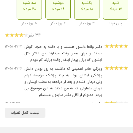
شنبه
یکشنبه
دوشنبه
سه شنبه
۱۷ مرداد
۱۸ مرداد
۱۹ مرداد
۲۰ مرداد
پس فردا
۳ روز دیگر
۴ روز دیگر
۵ روز دیگر
۳۴ نفر
۱۴۰۵/۰۴/۲۲
دکتر واقعا دلسوز هستند و با دقت به حرف گوش
میدند و برای ببمار وقت میذارند من دکتر مثل
ایشون که برای بیمار اینقدر وقت بزارند کم دیدم
۱۴۰۵/۰۴/۲۶
ویژگی حائز اهمیتی که داشتند به روز بودن دانش
پزشکی ایشان بود. به چند پزشک مراجعه کردم
ولی درمان نشدم و بعد از مراجعه به مطب ایشان و
درمان متفاوتی که به من دادند به این موضوع پی
بردم. ممنونم از آقای دکتر سایتون مستدام
۱۴۰۴/۱۱/۲۹
دکتر خوبی هستن
۱۴۰۵/۰۲/۰۹
صبور خشرو هاذق دلسوز متعهد
لیست کامل نظرات
۱۴۰۴/۰۹/۲۴
عالی برای بیمار خیلی وقت میزارن
۱۴۰۵/۰۲/۱۲
جناب دکتر ایران نژاد پزشکی بااخلاق ومقیدبه رفع