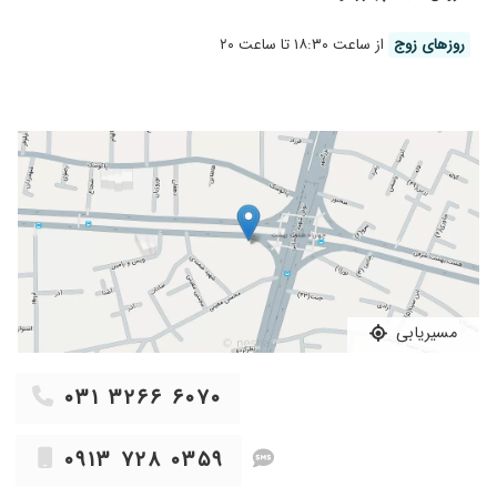
ویژه دارم از آقای دکتر بابت تمام زحمات که برای
بیماران می کشند
روز‌های زوج
از ساعت ۱۸:۳۰ تا ساعت ۲۰
۱۴۰۴/۱۱/۲۷
سلام برای بواسیر حتما باید جراحی بشه
۱۴۰۵/۰۳/۱۰
رفتار محترمانه و آرامش بخش
۱۴۰۵/۰۴/۲۲
بسیار دکتر خوب و با تجربه هستند من برای کبست
مویی رفتم سریع تشخیص عفونت شدید دادند و
تخلیه کردند تا بعد عمل کنند
۱۴۰۵/۰۴/۲۴
بسیار خوش برخورد وصمیمی و با تشخیص درست
وراهنمایی دلسوزانه
۱۴۰۴/۱۲/۰۶
عدم رضایت
۱۴۰۵/۰۵/۰۱
بسیار عملکرد عالی داشتن عمل هموروئید برام انجام
مسیریابی
دادن نه درد دارم نه خونریزی موفق باشن وسلامت
۱۴۰۴/۰۹/۲۴
برخورد منشی و آقای دکتر واقعا عالی. دکتر با
حوصله و باتجربه ای هستن
۰۳۱ ۳۲۶۶ ۶۰۷۰
۱۴۰۵/۰۴/۱۳
عدم رضایت
۰۹۱۳ ۷۲۸ ۰۳۵۹
۱۴۰۴/۱۱/۲۵
عالی درجه یک
۱۴۰۵/۰۵/۱۱
دکتر بسیار با اخلاق وباسوادی هستن