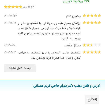
۹۹% پیشنهاد کاربران
۵۷۲ نفر
۱۴۰۰/۰۷/۲۴
بهترین دکتر
۱۴۰۰/۰۶/۰۹
پزشکی بسیار متبحر و حرفه ای ,با تشخیص عالی و
البته خوش خط در نسخه نویسی ,بسیار اخلاق مدار.
آسم مادرم رو طی سه دوره درمان توسط ایشون کاملا
بهبود پیدا کردن.
۱۳۹۹/۱۰/۱۰
مشکل عفونت
۱۴۰۰/۰۹/۱۴
تشخیص عالی...آبسه ی پدرم رو تشخیص و جراحی
کردن و تمام خدا همر با عزت بهشون بده
۱۳۹۸/۱۱/۱۰
تشخیص عالی
لیست کامل نظرات
۱۳۹۹/۰۷/۱۲
خوب بود
۱۴۰۰/۱۲/۰۶
سلام بهترین دکتر
آدرس و تلفن مطب دکتر بهرام حاجی کریم همدانی
۱۴۰۰/۰۷/۰۴
خدارو شکر خیلی دکتر خوبی هستن
۱۴۰۰/۱۱/۱۹
عفونی بود خب شدم
زنجان
۱۴۰۰/۰۷/۰۱
خوش اخلاق ترین دکتر،ماهر ترین دکتر ،من کهک