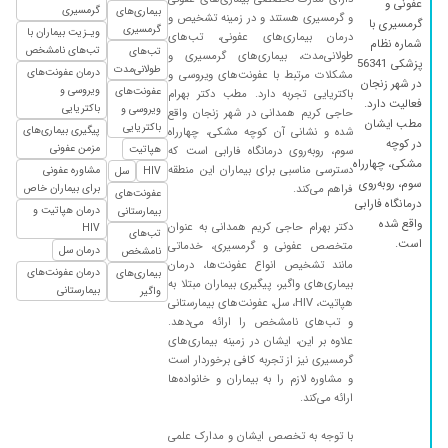
عفونی و
گرمسیری
بیماری‌های
و گرمسیری هستند و در زمینه تشخیص و
۱۴۰۰/۱۱/۱۹
گرمسیری با
سلام ،من چند سالی هست که پیش آقای دکتر حاج
گرمسیری
ویـزیت بیماران با
درمان بیماری‌های عفونی، تب‌های
شماره نظام
کریم میرم تشخیص ش خوبه
تب‌های نامشخص
تب‌های
طولانی‌مدت، بیماری‌های گرمسیری و
پزشکی 56341
طولانی‌مدت
درمان عفونت‌های
مشکلات مرتبط با عفونت‌های ویروسی و
۱۴۰۰/۰۷/۲۲
واقن دکتر خوبی هستن
در شهر زنجان
ویروسی و
عفونت‌های
باکتریایی تجربه دارد. مطب دکتر بهرام
فعالیت دارد.
۱۳۹۸/۱۲/۲۰
از بستگان بسارجواب گرفته اند
باکتریایی
ویروسی و
حاجی کریم همدانی در شهر زنجان واقع
مطب ایشان
باکتریایی
پیگیری بیماری‌های
شده و نشانی آن کوچه مشکی، چهارراه
۱۳۹۹/۰۸/۲۰
واقعا دکتر فوق العاده عالی هستن
در کوچه
مزمن عفونی
هپاتیت
سوم، روبه‌روی درمانگاه فارابی است که
مشکی، چهارراه
۱۳۹۹/۰۹/۰۱
مادرم مشکل عفونیداشت
دسترسی مناسبی برای بیماران این منطقه
مشاوره عفونی
HIV
سل
سوم، روبه‌روی
فراهم می‌کند.
برای بیماران خاص
عفونت‌های
۱۴۰۰/۰۶/۳۱
درد پشت قسیه سینه خوب شدم
درمانگاه فارابی
درمان هپاتیت و
بیمارستانی
واقع شده
۱۴۰۰/۱۰/۰۱
عالی بودن
دکتر بهرام حاجی کریم همدانی به عنوان
HIV
تب‌های
است.
متخصص عفونی و گرمسیری، خدماتی
درمان سل
نامشخص
۱۴۰۰/۰۵/۰۵
عالی بود
مانند تشخیص انواع عفونت‌ها، درمان
درمان عفونت‌های
بیماری‌های
بیماری‌های واگیر، پیگیری بیماران مبتلا به
۱۴۰۰/۰۵/۱۶
عفونت لگن داشتم،بعد استفاده از تجویز ایشون
بیمارستانی
واگیر
هپاتیت، HIV، سل، عفونت‌های بیمارستانی
خیلی بهتر شدم،شکر خدا
و تب‌های نامشخص را ارائه می‌دهد.
۱۴۰۰/۰۹/۰۳
عالی بودند
علاوه بر این، ایشان در زمینه بیماری‌های
گرمسیری نیز از تجربه کافی برخوردار است
۱۳۹۸/۱۲/۲۴
تجربه نجات جانم را در 11سال در هر سال متوالی
و مشاوره لازم را به بیماران و خانواده‌ها
داشتم و بهبود یافتم
ارائه می‌کند.
۱۴۰۰/۰۳/۰۴
عالی بود در کارش
با توجه به تخصص ایشان و مدارک علمی