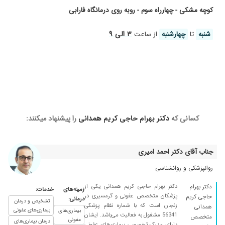
کرونا گرفته بودم با داروهای ایشون حالم خوب شد
کوچه مشکی - چهارراه سوم - روبه روی درمانگاه فارابی
۱۴۰۰/۰۷/۰۱
عفونی بهتر شدهایم
۱۴۰۰/۰۶/۱۳
خونریزی معده
۳ الی ۹
شنبه
تا
چهارشنبه
از ساعت
۱۴۰۰/۰۵/۲۹
دوستم کرونای بود خوب شد
۱۴۰۰/۱۱/۲۱
بسیار عالی
۱۴۰۰/۰۲/۰۲
واقعا دکتر خوب و کار بلدی هستند،
۱۴۰۰/۰۶/۰۵
ورم معده .با ی درمان ساده و کوتاه خوب شدم
۱۳۹۹/۰۱/۱۱
خیلی عالی و باسواد نتیجه خوب
کسانی که
دکتر بهرام حاجی کریم همدانی
را پیشنهاد میکنند:
۱۴۰۰/۰۵/۱۸
عالییییی
۱۴۰۰/۰۸/۳۰
برای کهیر . عالی بودن
۱۴۰۰/۱۱/۱۱
هیچ مشکلی نداشتم دکتر بسیار خوبی هستند
جناب آقای دکتر احمد امیری
۱۴۰۰/۰۱/۳۱
بسیار عالی
روانپزشکی و روانشناسی
۱۳۹۷/۰۹/۲۵
عالی بود
دکتر بهرام حاجی کریم همدانی یکی از
دکتر بهرام
زمینه‌های
خدمات:
۱۴۰۰/۰۶/۱۷
پزشکان متخصص عفونی و گرمسیری در
دکتر بسیار خوبی هستند انشالله همیشه سلامت
حاجی کریم
درمانی:
تشخیص و درمان
زنجان است که با شماره نظام پزشکی
همدانی
باشند0
بیماری‌های عفونی
بیماری‌های
56341 مشغول به فعالیت می‌باشد. ایشان
متخصص
عفونی
درمان بیماری‌های
۱۴۰۰/۰۲/۱۹
بسیار عالی
دارای مدرک تخصصی بیماری‌های عفونی