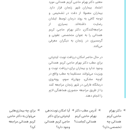
۱۴۰۰/۰۷/۲۴
حساسیت گلو داشتم و با داروهایی که دادن خوب
معتبر، دکتر بهرام حاجی کریم همدانی مورد
شدم
اعتماد بیماران شهر زنجان قرار دارد.
بیماران معمولا از دقت در تشخیص و
۱۴۰۰/۰۶/۲۷
خیلی عالی
توجه کافی به روند درمان توسط ایشان
رضایت داشته‌اند. بسیاری از
۱۳۹۷/۱۱/۲۷
آزمایش
مراجعه‌کنندگان، دکتر بهرام حاجی کریم
۱۳۹۹/۰۸/۱۸
سلام من کرونا داشتم با راهنمایی آقای دکتر خیلی
همدانی را به عنوان متخصص عفونی و
خوب شدم
گرمسیری در زنجان به دیگران معرفی
می‌کنند.
۱۴۰۰/۰۳/۰۳
کرونا گرفته بودم عالی بود کارشون
۱۴۰۰/۰۱/۰۶
تشخیص کرونا و بستری
در حال حاضر امکان دریافت نوبت اینترنتی
برای مطب دکتر بهرام حاجی کریم همدانی
۱۴۰۰/۰۵/۲۷
کرونا داشتم باتجویز دکتر خوب شدم خداخیرشون
وجود ندارد و بیماران برای دریافت نوبت و
بده 75%درگیری ریه داشتم
ویزیت می‌توانند مستقیما به مطب واقع در
کوچه مشکی، چهارراه سوم، روبه‌روی
۱۴۰۰/۰۱/۲۴
پزشک خوش اخلاق با حوصله و مجربی هستن
درمانگاه فارابی در شهر زنجان مراجعه کنند
۱۳۹۸/۱۱/۰۱
کارش عالی بود
یا از طریق مراجعه حضوری هماهنگی لازم
را انجام دهند.
۱۴۰۰/۰۶/۰۴
عالی هستن
۱۳۹۹/۰۲/۱۱
مادرم قند دارن وزیرنظردکتر دارو مصرف میکنند
دکتر بهرام
آدرس مطب دکتر
آیا امکان نوبت‌دهی
برای چه بیماری‌هایی
۱۳۹۹/۰۷/۰۶
عالی بوده
حاجی کریم
بهرام حاجی کریم
اینترنتی برای دکتر
می‌توان به دکتر حاجی
همدانی چه
همدانی کجاست؟
حاجی کریم همدانی
کریم همدانی مراجعه
۱۴۰۰/۰۸/۲۶
دکتر واقعا عالی وبا تجربه هستند
تخصصی دارد؟
وجود دارد؟
کرد؟