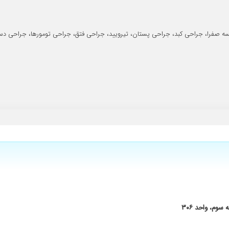
یکن برید پیشش و عالی عالی
سه صفرا، جراحی کبد، جراحی پستان، تیرویید، جراحی فتق، جراحی تومورها، جراحی دس
ی خوش برخورد متین
وم، واحد ۳۰۶
هستند و در بیماراعتمادی رونسبت بخودشون ایجاد میکنند ...تشخیصشون فوق العاد