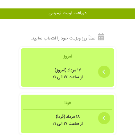
وهم عمل را پیشنهاد دادن که بالاخره باید انجام بشه وگرنه کیست التهاب پیدا میکنه
دریافت نوبت اینترنتی
لطفاً روز ویزیت خود را انتخاب نمایید:
امروز
م توی مطب معطل بشیم.
۱۷ مرداد (امروز)
 برخورد و هم از نظر سواد و تخصص .
از ساعت ۱۷ الی ۲۱
 از یک جراحی نجات پیدا کردم
فردا
۱۸ مرداد (فردا)
دند و درد نداشتم و هنوز هم تحت درمان هستم پیش ایشون.
از ساعت ۱۷ الی ۲۱
 علمشون برکت بده اللهی.من از خداوند ممنونم که چنین بنده ای را سر راه ما قرار داده.