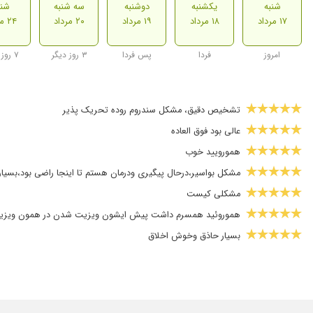
شنبه
یکشنبه
دوشنبه
سه شنبه
شنب
۱۷ مرداد
۱۸ مرداد
۱۹ مرداد
۲۰ مرداد
۲۴ مرداد
امروز
فردا
پس فردا
۳ روز دیگر
۷ روز دیگر
تشخیص دقیق، مشکل سندروم روده تحریک پذیر
عالی بود فوق العاده
همورویید خوب
مشکل بواسیر،درحال پیگیری ودرمان هستم تا اینجا راضی بود،بسیار
مشکلی کیست
هموروئید همسرم داشت پیش ایشون ویزیت شدن در همون ویزیت او
بسیار حاذق وخوش اخلاق
میخچه پا قرار بود عمل کنم ولی هنوز انجام ندادم
عدم رضایت
پدرم دچار کم خونی بود دکتر هدایت پور درمانشون کردن