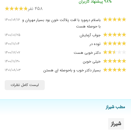
۹۸% پیشنهاد کاربران
۴۵۸ نفر
۱۴۰۰/۰۶/۱۶
باسلام درمورد با افت پلاکت خون بود بسیار مهربان و
با حوصله هست
۱۴۰۰/۰۱/۲۵
جواب آزمایش
۱۴۰۰/۱۱/۰۴
توده در
۱۴۰۰/۱۲/۰۷
دکتر خوبی هست
۱۴۰۰/۱۱/۳۰
خیلی خوبن
۱۴۰۱/۰۸/۰۳
بسیار دکتر خوب و باحوصله ای هستن
۱۴۰۱/۰۸/۱۱
در مورد فشار خون مراجعه کردم وخوبه
لیست کامل نظرات
۱۴۰۱/۰۷/۰۱
فعلاکه خوب بوده
۱۴۰۱/۰۵/۱۱
خوب بود
۱۴۰۰/۱۱/۱۸
با اخلاق و با سواد
مطب شیراز
۱۴۰۲/۰۳/۲۹
خوب بود
۱۴۰۱/۰۵/۱۱
شیراز
باسلام مشکل سرطان داشتم 6ماه زیر نظر خانم دکتر
هستم واقعآ اخلاقش عالیه همین به روحیه بیمار