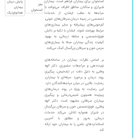
استخوان برای بیماران فراهم است. بیماران
پایش درمان
۱۴۰۱/۰۹/۰۵
من غلطت خون داشتم ولی دوباره آزمایش نوشته
مغز
شیرازی و ساکنان مناطق اطراف می‌توانند با
بیماران
استخوان
فعلا دارویی دریافت نشده
مراجعه به مطب ایشان، از خدمات
هماتولوژیک
تخصصی در زمینه درمان سرطان‌های خونی،
۱۴۰۲/۰۴/۱۸
افت پلاکت خون داشتم الحمدلله الان خیلی بهترم
کم‌خونی‌های پیشرفته و سایر بیماری‌های
عالی شدم در حد عادی قبل بیماری مشکل خاصی
مرتبط بهره‌مند شوند. ایشان با تکیه بر دانش
ندارم
فوق‌تخصصی و سابقه درمانی، به بهبود
کیفیت زندگی بیماران مبتلا به بیماری‌های
۱۴۰۰/۰۷/۲۶
نتیجه خوب
مزمن خون و سرطان بزرگسال کمک می‌کنند.
۱۳۹۹/۰۵/۲۴
خوش برخود و پیگیر
بر اساس نظرات بیماران در سامانه‌های
۱۴۰۰/۰۱/۲۳
عالی و خوش اخلاق با حوصله
نوبت‌دهی و مراجعات حضوری، دکتر الهه
۱۳۹۹/۰۶/۱۶
کرونا.. بهبودی کامل
وفایی به دلیل دقت در تشخیص، پیگیری
روند درمان و برخورد حرفه‌ای با بیماران،
۱۴۰۰/۱۱/۳۰
بسیار عالی درمان کامل شدم شکر خدا من سرطان
رضایت بالایی در میان مراجعه‌کنندگان دارد.
لنفوم داشتم
این رضایت به ویژه در روند درمان‌های
پیچیده همچون شیمی‌درمانی و پیگیری
۱۳۹۹/۱۱/۰۴
کارشون رو به خوبی بلدن
بیماران سرطانی مشهود است. دکتر الهه
۱۴۰۰/۰۵/۱۱
بسیار دکتر خوب وخوش اخلاق واز همه مهمتر بسیار
وفایی، فوق‌تخصص خون و سرطان بزرگسال
باحوصله وصبر جواب میدن خدا سلامتشون بداره
در شیراز، همواره تلاش می‌کند خدمات
درمانی به‌روز و مطابق با آخرین
۱۴۰۰/۰۹/۱۶
بهترین دکتر
استانداردهای علمی را به بیماران خود ارائه
۱۴۰۱/۰۴/۱۳
کند.
خوب بود