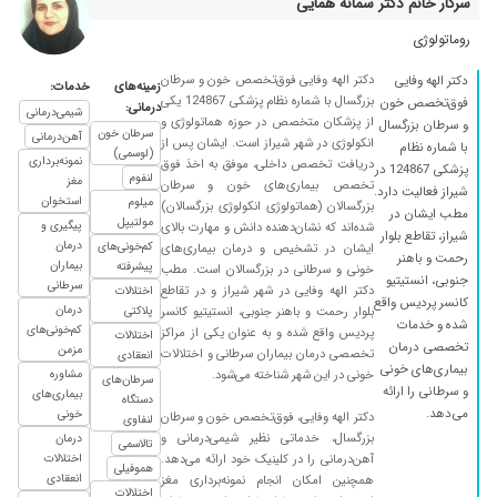
سرکار خانم دکتر سمانه همایی
۱۴۰۰/۰۴/۰۷
کم خونی
روماتولوژی
۱۴۰۱/۰۲/۱۷
بسیار نتیجه بخش بود
۱۴۰۱/۰۵/۰۹
کم خونی الان بهترم
دکتر الهه وفایی فوق‌تخصص خون و سرطان
دکتر الهه وفایی
زمینه‌های
خدمات:
بزرگسال با شماره نظام پزشکی 124867 یکی
فوق‌تخصص خون
درمانی:
۱۴۰۰/۰۶/۱۳
خوب بود
شیمی‌درمانی
از پزشکان متخصص در حوزه هماتولوژی و
و سرطان بزرگسال
سرطان خون
آهن‌درمانی
انکولوژی در شهر شیراز است. ایشان پس از
۱۴۰۰/۰۱/۰۸
ازهمه نظر عالی و خوش برخورد
با شماره نظام
(لوسمی)
نمونه‌برداری
دریافت تخصص داخلی، موفق به اخذ فوق
پزشکی 124867 در
۱۴۰۰/۰۵/۰۳
فوق العادس
لنفوم
مغز
تخصص بیماری‌های خون و سرطان
شیراز فعالیت دارد.
استخوان
میلوم
بزرگسالان (هماتولوژی انکولوژی بزرگسالان)
۱۳۹۹/۰۷/۲۴
دکتر بسیار خوب و مهربان
مطب ایشان در
مولتیپل
پیگیری و
شده‌اند که نشان‌دهنده دانش و مهارت بالای
شیراز، تقاطع بلوار
۱۴۰۱/۰۳/۰۲
کارش بیسته
درمان
کم‌خونی‌های
ایشان در تشخیص و درمان بیماری‌های
رحمت و باهنر
بیماران
پیشرفته
خونی و سرطانی در بزرگسالان است. مطب
۱۴۰۲/۰۲/۱۶
پلاکت خون
جنوبی، انستیتیو
سرطانی
دکتر الهه وفایی در شهر شیراز و در تقاطع
اختلالات
کانسر پردیس واقع
۱۴۰۰/۰۸/۲۹
درمان
دومین بار میخوام برم پیشش
بلوار رحمت و باهنر جنوبی، انستیتیو کانسر
پلاکتی
شده و خدمات
کم‌خونی‌های
پردیس واقع شده و به عنوان یکی از مراکز
اختلالات
۱۴۰۰/۰۵/۳۱
کمبود پلاکت
تخصصی درمان
مزمن
تخصصی درمان بیماران سرطانی و اختلالات
انعقادی
بیماری‌های خونی
خونی در این شهر شناخته می‌شود.
مشاوره
۱۴۰۲/۰۱/۰۴
مشکل سینه داشتم دکترخیلی خوبی هست
سرطان‌های
و سرطانی را ارائه
بیماری‌های
دستگاه
۱۴۰۰/۱۰/۲۰
بسیار عالی و با حوصله
می‌دهد.
خونی
دکتر الهه وفایی، فوق‌تخصص خون و سرطان
لنفاوی
بزرگسال، خدماتی نظیر شیمی‌درمانی و
درمان
۱۴۰۰/۰۹/۰۷
خیلب خوب بود
تالاسمی
آهن‌درمانی را در کلینیک خود ارائه می‌دهد.
اختلالات
هموفیلی
۱۴۰۰/۰۹/۰۶
جواب ازمایش رو میخوام نشون بدم
انعقادی
همچنین امکان انجام نمونه‌برداری مغز
اختلالات