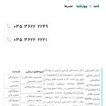
۱۴۰۰/۰۵/۰۲
خوبه عالی
شنبه
تا
چهارشنبه
عصر‌ها
۱۴۰۰/۰۱/۱۱
خوب بو
۱۴۰۰/۰۱/۲۹
متخصص وباتجربه
۱۳۹۹/۱۰/۲۲
سنگ کلیه
۰۳۵ ۳۶۲۲ ۲۲۴۹
۱۴۰۰/۱۰/۱۲
بسیار عالی و مجرب،با کمترین زمان انتظار جهت
ویزیت
۰۳۵ ۳۶۲۲ ۲۲۲۱
۱۳۹۹/۱۱/۲۵
عالللییی
۱۴۰۱/۰۱/۱۶
خوب بود
۱۴۰۰/۱۱/۲۲
بسیار عالی
۱۴۰۰/۰۸/۱۳
سونوگرافی آنومالی
دکتر احمدعلی کریمی زارچی از پزشکان
دکتر احمدعلی
زمینه‌های درمانی:
خدمات:
۱۴۰۰/۰۶/۱۵
تومور خوش خیم
متخصص تصویربرداری (رادیولوژی) در
کریمی زارچی
تشخیص شکستگی و
رادیوگرافی
شهر یزد است که با شماره نظام پزشکی
۱۳۹۹/۱۲/۱۶
متخصص
سلام خوب بود
آسیب استخوان
ساده و
56094 شناخته می‌شود. ایشان با
تصویربرداری
تخصصی
بررسی بیماری‌های
۱۴۰۰/۰۸/۱۸
بسیار عالی
دریافت تخصص در رشته تصویربرداری
(رادیولوژی) با
ریوی
سونوگرافی
پزشکی (رادیولوژی)، خدمات تشخیصی
۱۴۰۰/۰۹/۱۴
شماره نظام
سونوگرافی برای حاملگی
شکم و لگن
بررسی توده‌ها و
متنوعی را به بیماران ارائه می‌دهند.
پزشکی 56094
ضایعات داخلی
سونوگرافی
۱۴۰۰/۰۳/۲۵
بسیار دقیق و با تجربه
مطب دکتر احمدعلی کریمی زارچی در
در یزد فعالیت
بارداری
بررسی مشکلات