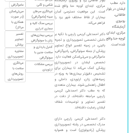
بلوار طالقانی یزد و روبروی آزمایشگاه
۱۳۹۷/۱۱/۱۱
دارد. مطب
نتیجه مورد قبول پزشک معالج بود
شکمی و لگنی
ماموگرافی
مرکزی، ابتدای کوچه حنا واقع شده
ایشان در بلوار
است. این موقعیت دسترسی آسان
غربالگری سرطان
سی‌تی‌اسکن
۱۳۹۹/۱۱/۱۹
سونوگرافی سه بعدی
طالقانی،
سینه (ماموگرافی)
(در صورت
بیماران از نقاط مختلف شهر یزد را
۱۴۰۱/۰۱/۱۶
روبروی
عال هستن
همکاری با
فراهم می‌کند.
بررسی سنگ کلیه و
آزمایشگاه
مراکز)
مجاری ادراری
۱۴۰۰/۰۳/۲۳
چند سال پیش برای سونو پیششون امده ام خیلی
مرکزی، ابتدای
دکتر احمدعلی کریمی زارچی با تکیه بر
تفسیر
بررسی بیماری‌های
با تجربه هستند
کوچه حنا واقع
تصاویر
دانش تخصصی تصویربرداری و تجربه
زنان با سونوگرافی
شده است.
پزشکی
۱۴۰۰/۱۱/۱۶
مشکل پرستات
بالینی، در زمینه تفسیر انواع تصاویر
کنترل بارداری و
پزشکی از جمله سونوگرافی، رادیوگرافی،
مشاوره
سلامت جنین با
۱۳۹۹/۱۲/۲۷
بسیار عالی
ماموگرافی و سی‌تی‌اسکن فعالیت دارد.
تصویربرداری
سونوگرافی
تخصص ایشان در تصویربرداری
۱۴۰۰/۰۷/۰۲
بسیارعالی
غربالگری
بررسی مشکلات
پزشکی کمک می‌کند تا بیماران برای
سلامت با
ارتوپدی
۱۴۰۰/۰۶/۱۳
حامله بودم تشخیص دادن دوقلوهستن خیلی
تشخیص دقیق‌تر بیماری‌ها به ویژه در
روش‌های
ازکارشون راضی ام چون بیمارخیلی بادقت ملاجعه
زمینه‌های زنان، ارتوپدی، داخلی و
تصویربرداری
اطفال راهنمایی شوند. بیماران متعددی
میکنن
که به مطب دکتر احمدعلی کریمی
۱۳۹۸/۱۱/۱۲
نتیجه سونو خوب بود
زارچی مراجعه داشته‌اند، از دقت در
تفسیر تصاویر و توضیحات شفاف
۱۴۰۰/۰۴/۳۱
بسیار دکتر با تجربه و موفقی هستند چکاپشون
ایشان رضایت داشته‌اند.
عالیه
۱۳۹۸/۰۹/۱۳
سونوگرافی
دکتر احمدعلی کریمی زارچی دارای
مدرک تخصصی در رشته تصویربرداری
۱۳۹۹/۰۹/۲۶
چربی کبد
پزشکی (رادیولوژی) است و همواره