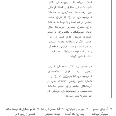
تلاش می‌کند تا با به‌روزرسانی دانش
۱۳۹۸/۰۷/۰۳
بسار عالی
خود، خدماتی مطابق با استانداردهای
۱۴۰۰/۱۱/۱۶
بیماری کلیه
روز ارائه دهد. دسترسی به خدمات
تصویربرداری در یزد از طریق مطب
۱۴۰۰/۰۸/۱۹
سونو بارداری
ایشان فراهم شده و با توجه به ساعات
۱۴۰۰/۰۴/۲۹
دلدرد خوب شدم
کاری متنوع، بیماران می‌توانند برای
انجام سونوگرافی، رادیولوژی و سایر
۱۴۰۳/۱۲/۰۹
سلام درد کلیه داشتم فقط یک مرتبه آقای دکتر سونو
خدمات مرتبط اقدام کنند. در حال
کردن ..عالی بود...
حاضر امکان دریافت نوبت اینترنتی
فراهم نیست و بیماران برای هماهنگی
۱۴۰۰/۱۲/۱۷
سونو جنین
و دریافت نوبت می‌توانند مستقیماً با
۱۴۰۰/۰۵/۱۶
بسیارعالی
مطب تماس بگیرند.
۱۴۰۰/۰۱/۲۳
عالی بود
در جمع‌بندی، دکتر احمدعلی کریمی
۱۴۰۰/۰۶/۰۵
برا سونوگرافی رفتم خیلی باحوصله بودن
زارچی به عنوان متخصص
تصویربرداری (رادیولوژی) در یزد و با
۱۴۰۰/۰۵/۰۹
بسیار عالی
شماره نظام پزشکی 56094، یکی از
۱۳۹۹/۰۹/۱۷
گزینه‌های معتبر برای انجام خدمات
عالیه در تشخیص سونو گرافی بارداری
تشخیصی و تصویربرداری پزشکی در
۱۴۰۰/۰۴/۰۹
درد دل داشتم وسنگ صفرا داشتم
این شهر به شمار می‌رود.
۱۳۹۹/۱۰/۰۸
سونوگرافی حاملگی
آیا برای انجام
جواب رادیولوژی
آیا امکان دریافت
کدام بیماری‌ها توسط دکتر
۱۴۰۰/۰۹/۰۲
بسیارعالی
سونوگرافی باید
چند روز بعد آماده
نوبت اینترنتی
کریمی زارچی قابل