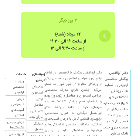
۷ روز دیگر
۲۴ مرداد (شنبه)
از ساعت ۱۶ الی ۱۹:۳۰
از ساعت ۹:۳۰ الی ۱۲
دکتر ابوالفضل بیگدلی با تخصص در شاخه
دکتر ابوالفضل
زمینه‌های
خدمات:
ارتوپدی و جراحی استخوان و مفاصل، یکی
بیگدلی متخصص
درمانی:
ویزیت
از پزشکان مطرح در شهر شیراز به شمار
ارتوپدی با شماره
تخصصی
شکستگی
می‌آید. ایشان دارای مدرک تخصصی
نظام پزشکی
ارتوپدی
استخوان
جراحی استخوان و مفاصل (ارتوپدی) بوده
62562 در شهر
درمان
آرتروز
و با شماره نظام پزشکی 62562 فعالیت
شیراز فعالیت دارد.
غیرجراحی
مفاصل
حرفه‌ای خود را ادامه می‌دهد. دکتر
مطب ایشان در
آسیب‌های
کشیدگی و
ابوالفضل بیگدلی به عنوان متخصص
خیابان زند، حد
اسکلتی
پارگی رباط
ارتوپدی، آشنایی کامل با درمان آسیب‌های
فاصل باغ شاه و
درمان جراحی
دررفتگی
اسکلتی، مشکلات مفاصل، شکستگی‌ها و
بیست متری جنب
شکستگی‌ها
مفصل
بیماری‌های استخوانی دارد و بیماران
بانک سامان،
تزریق داخل
بسیاری را در این زمینه ویزیت و درمان کرده
درد زانو و