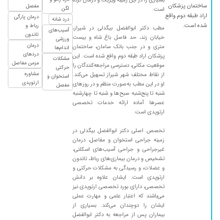
ساختمان پزشکان
مفصل
لگن
است.
اراد طبقه دوم واقع
درمان پارگی
درد شانه
شده است.
رباط و
مطب دکتر ابوالفضل بیگدلی در شیراز،
آسیب‌های
تاندون
خیابان زند، حد فاصل باغ شاه و بیست
ورزشی
درمان
متری و در جنب بانک سامان، ساختمان
اندام‌ها
دردهای
پزشکان اراد طبقه دوم واقع شده است. این
مشکلات
مزمن مفاصل
موقعیت مکانی، دسترسی مراجعه‌کنندگان را
حرکتی
مشاوره
از نقاط مختلف شهر شیراز تسهیل می‌کند.
استخوان و
ارتوپدی
او در این مطب به‌صورت منظم و در روزهای
مفصل
شنبه تا پنج‌شنبه صبح‌ها و شنبه تا چهارشنبه
عصرها آماده ارائه خدمات تخصصی
ارتوپدی است.
تخصص اصلی دکتر ابوالفضل بیگدلی در
زمینه جراحی استخوان و مفاصل، درمان
غیرجراحی و جراحی آسیب‌های اسکلتی،
تشخیص و درمان بیماری‌های رباط، تاندون
و عضلات، و رسیدگی به مشکلات حرکتی و
ارتوپدی است. ایشان علاوه بر دانش
تخصصی، دارای بورد تخصصی ارتوپدی نیز
می‌باشند که اعتبار علمی و مهارت عملی
ایشان را دوچندان می‌کند. بسیاری از
بیماران پس از مراجعه به دکتر ابوالفضل