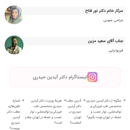
پزشکانی هستن که من توی عمرم دیدیم.همواره هر
کاری که از دستشون بر اومده برای بیماراشون انجام
سرکار خانم دکتر نور فتاح
دادن و به بیان ساده ای که برای بیمار قابل درک باشه
جراحی عمومی
به بهترین شکل توضیح میدن و با بیمار ارتباط بسیار
خوبی دارن.خدا ازشون راضی باشه
۱۴۰۳/۰۷/۲۹
کمردرد، خیلی دقیق و عالی
جناب آقای سعید مزین
۱۴۰۳/۱۱/۰۶
عالی .بهترین دکتر دنیا
فیزیوتراپی
اینستاگرام دکتر آیدین حیدری
چگونه از دکتر آیدین حیدری
آدرس مطب
هزینهٔ ویزیت دکتر آیدین
شماره
متخصص طب فیزیکی و
دکتر آیدین
حیدری متخصص طب
تلفن‌های
توانبخشی ، نوار عصب و
حیدری در
فیزیکی و توانبخشی ، نوار
مطب دکتر
عضله در تهران نوبت بگیرم؟
تهران
عصب و عضله در تهران چقدر
آیدین
کجاست؟
است؟
حیدری
چیست؟