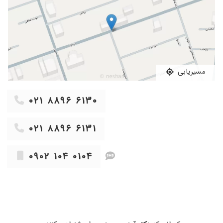
۱۴۰۲/۱۰/۰۵
سلام و عرض ادب.من کمر درد شدید داشتم.دکتر
برام ورزش دادن و تزریق کردن. خیلی بهترم .الان
برای ادامه درمانم نوبت میخوام.با تشکر
۱۳۹۹/۱۱/۲۷
من مشکل درد مچ پاداشتم در رفتگی رباط که سالها
من رو دچار مشکل کرده بود بالاخره یک نفر ایشون
رو بمن معرفی کردند بسیار با حوصله منو ویزیت
مسیریابی
کردند و الان بدون هیچ دردی از ناحیه پا راه میرم
خدا حفظشون کنه
۰۲۱ ۸۸۹۶ ۶۱۳۰
۱۳۹۹/۱۲/۰۳
من سالهاست که ایشون رو میشناسم, خیلی باسواد
و متعهد هستن. با آرامش و کاملا منطقی نظر میدن
و مثل بقیه دکترها آدم رو نمیترسونن. همه
۰۲۱ ۸۸۹۶ ۶۱۳۱
راهنماییهاشون تا حالا برای من موثر بوده, مثلا
دیسک کمر داشتم تو بارداری که با چندتا حرکت
۰۹۰۲ ۱۰۴ ۰۱۰۴
ساده که یادم دادن خوب شد.
۱۴۰۰/۰۵/۰۲
دیسک گردن داشتم،با راهنمایی های ایشون خیلی
بهترم، یک بار هم برای گرفتگی عضلات پام مراجعه
کردم که برام طب سوزنی انجام دادن و چند روز بعد
کاملا خوب شدم.
۱۳۹۹/۱۰/۱۶
سلام، کمر درد مزمن داشتم. خانم دکتر حیدری بسیار