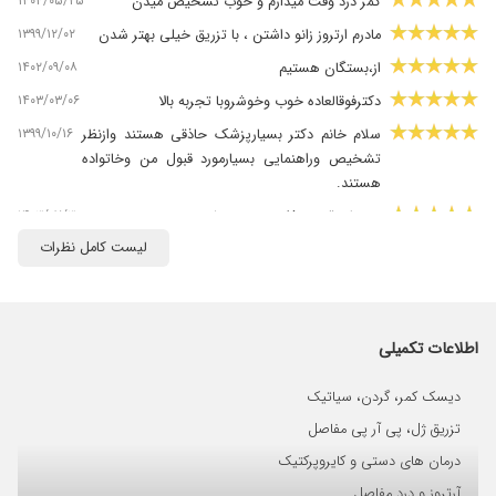
۱۴۰۴/۰۵/۲۵
کمر درد وقت میدارم و خوب تشخیص میدن
۱۳۹۹/۱۲/۰۲
مادرم ارتروز زانو داشتن ، با تزریق خیلی بهتر شدن
۱۴۰۲/۰۹/۰۸
از،بستگان هستیم
۱۴۰۳/۰۳/۰۶
دکترفوقالعاده خوب وخوشروبا تجربه بالا
۱۳۹۹/۱۰/۱۶
سلام خانم دکتر بسیارپزشک حاذقی هستند وازنظر
تشخیص وراهنمایی بسیارمورد قبول من وخاتواده
هستند.
۱۴۰۳/۰۷/۳۰
درد پا، وقت میذاره و خوب تشخیص میده
لیست کامل نظرات
۱۴۰۰/۰۱/۳۰
سلام .درد کمر داشتم که به لطف خانم دکتر الان
بهترم.
۱۴۰۰/۰۷/۰۳
درحال درمان هستم.دیسک شدید ناحیه
کمردارم.واقعا کارشون خوبه و من راضی هستم.به
اطلاعات تکمیلی
شدت پیشنهاد میشه
۱۴۰۰/۰۷/۰۶
بسیار با حوصله و دلسوز هستند و برای بیمار وقت
دیسک کمر، گردن، سیاتیک
واقعا میگذراند
تزریق ژل، پی آر پی مفاصل
۱۳۹۹/۱۲/۰۲
دیسک کمر داشتم با لیزر خوب شدم
درمان های دستی و کایروپرکتیک
۱۳۹۹/۱۱/۲۵
مشکل شانه منجمد برطرف شد.ایشان بسیار دلسوز
آرتروز و درد مفاصل