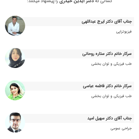
کسانی که
دکتر آیدین حیدری
را پیشنهاد میکنند:
دکتر با سواد و حاذقی هستند. با دقت معاینه کردند و
برای درمان بسیار وقت گذاشتند و کمر درد من کاملا
برطرف شد.
جناب آقای دکتر ایرج عبداللهی
۱۴۰۴/۰۷/۱۲
دردهای لگن و کمر داشتم خیلی عالی تشخیص
فیزیوتراپی
دادن و درمان شدم
۱۳۹۹/۱۲/۰۲
با حوصله و دقیق معاینه کردند، خار پاشنه داشتم با
دارو و ورزش مشکلم حل شد
سرکار خانم دکتر ستاره روحانی
۱۴۰۰/۰۱/۰۲
مادرم زانو درد داشتن، با تزریق و فیزیو تراپی خوب
طب فیزیکی و توان بخشی
شدن
۱۴۰۰/۰۲/۰۴
دیسک گردن،دقیق و صبور
۱۳۹۹/۱۱/۲۴
توی دوران بارداری کمردرد خیلی شدید داشتم که به
سرکار خانم دکتر فاطمه عباسی
کمک ایشون برطرف شد
طب فیزیکی و توان بخشی
۱۴۰۲/۱۱/۰۶
پا درد، خیلی دقیق هستند و خوب تشخیص دادند
۱۴۰۰/۰۳/۲۴
کمر درد داشتم . خداحفظشون کنه خیلی خوب
راهنماییم کردن.
جناب آقای دکتر سهیل امید
۱۴۰۴/۱۱/۰۱
خارپاشنه
جراحی عمومی
۱۳۹۹/۱۰/۱۶
خانوم دکتر حیدری از دلسوزترین و همراه ترین