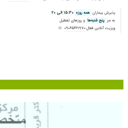
اختلالات رشد کودکان مرتبط با بیماری های مادرزادی و ژنتیکی کلیه
من کمال تشکر و از دکتر دارم ممنون
۱۵:۳۰ الی ۲۰
پذیرش بیماران
همه روزه
ریفلاکس ادراری
دکتر خوب وخوش اخلاق
به جز
پنج شنبه‌ها
و روز‌های تعطیل
سنگ های کلیوی
دکتر بسیار حاذق و خوش اخلاق هستن
ویزیت آنلاین فعال-
۰۹۰۴۵۴۶۱۹۷۰
شب ادراری-بی اختیاری ادراری
بسیار عالی و خوش اخلاق
بیماریهای کیستی کلیه
دکتر خیلی خوب با تجربه ومن نتیجه گرفتم
فشارخون بالا در نوجوانان و کودکان
پسرم مشکل وبروس آسکاریس دارد در کلیه
دیابت بی مزه
پزشک باتجربه و خوش اخلاق و مسلط .
اختلالات الکترولیتی
دکترخوبی هستن
نارسایی حاد و مزمن کلیه
یکی ازحادقترین وباتجربه ترین پزشک کودکان بااخلاق مهربون
دیالیز صفاقی-همودیالیز
پسرم از وقتی به دنیا اومد شن ریزه داشته تو کلیه هاش با درما
پیوند کلیه
خوب هستن
واقعا دکتر خیلی خوبی هست بنده از شهرستان استان اردبیل میام
دکتر خوبی هستن و خیلی وقت میزارن و درمانشون نتیجه داد خدار
درحالدرمان