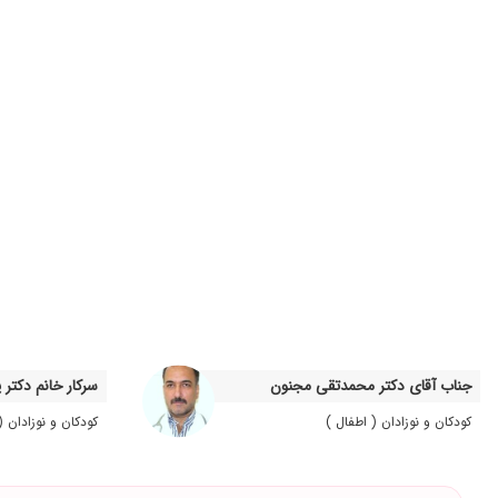
عفونت پا
من دیالیز میشم وایشون دکتر من هستند
سنگ کلیه
دکتر خوب و صبوری هستند و براساس آزمایشات کامل نظرمیدن
خیلی دکتر خوب و با حوصله ای هستن
دکتر خوبیه
خیلی دکتر عالی هستن
بسیار دکتر خوش اخلاق و خوبی بودند
برای درمان کلیه فرزندم
قرار شد دوباره سونو بگیریم
بسیار با دقت با سواد و با حوصله
بسیار دکتر حادقی هستن برای سنگ کلیه مراجعه کردیم و با نسخه ا
جناب آقای دکتر محمدتقی مجنون
سرکار خانم دکتر 
عالی خدا خیرشان بده
کودکان و نوزادان ( اطفال )
کودکان و نوزادان (
مدت انتظار در مطب بسیار طولانی و فرسایشی است. هر مریضی که ویزیت بشه به صورت میانگین ۲۰ دقیقه تا نیم ساعت در داخل 
عالز بودن