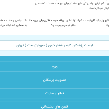
ن، دکتر آرش عباسی گزینه‌ای مطمئن برای دریافت خدمات تخصصی
لوژی کودکان است.
نفرولوژی کودکان توسط دکتر
آیا امکان دریافت نوبت آنلاین برای ویزیت
دکتر عباسی چه خدمات تخ
د؟
دکتر عباسی وجود دارد؟
به نارسایی کلیه ارائه می‌د
 کلیه هستش و چند ساله زیر نظر ایشون هست
لیست پزشکان کلیه و فشار خون ( نفرولوژیست ) تهران
هارت عالی دارند ممنونم از اقای دکتر
ورود
بیش از آنچه تصور شود خاص و منحصر به فرد و با سواد و باوجدانند
عضویت پزشکان
قوانین سایت
روشکر یکی ازبهترین دکتراست واقعا عالیه
تلفن های پشتیبانی