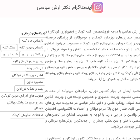
اینستاگرام دکتر آرش عباسی
 آرش عباسی با درجه فوق‌تخصص کلیه کودکان (نفرولوژی کودکان) و
زمینه‌های درمانی:
 بیماری‌های نوزادان، کودکان و نوجوانان، از پزشکان برجسته
نارسایی حاد کلیه
ن در زمینه درمان بیماری‌های کلیوی کودکان محسوب می‌شود. ایشان
نارسایی مزمن کلیه
سنگ کلیه
یش از دو دهه سابقه فعالیت تخصصی، دانش و تجربه فراوانی در
ریفلاکس ادراری
شب ادراری
ص و درمان اختلالات کلیوی، از جمله بیماری‌های مادرزادی و ژنتیکی
، ریفلاکس ادراری، سنگ کلیه، شب ادراری و نارسایی حاد و مزمن
بیماری‌های کیستی کلیه
ی دارند. دکتر عباسی به عنوان دانشیار و رییس بخش کلیه بیمارستان
دیابت بی‌مزه
 طبی کودکان، نقش مهمی در تیم‌های پیوند کلیه و درمان‌های پیشرفته
فشار خون بالا در کودکان
د دیالیز صفاقی و همودیالیز ایفا می‌کند.
سندروم داون
رشد و تغذیه نوزادان
طب ایشان در بلوار کشاورز تهران، مراجعان می‌توانند از خدمات
عفونت‌های ادراری مزمن کودکان
ب شده و بسسسسیار راضی هستم ؛ دکتر خوش اخلاق و حاذق
صی مشاوره، ویزیت حضوری و همچنین نوبت‌دهی و ویزیت آنلاین
‌مند شوند. رویکرد علمی و دقیق دکتر عباسی در مدیریت بیماری‌های
بیماری‌های متابولیک وراثتی
کودکان
ی کلیه، فشار خون بالا در نوجوانان و اختلالات الکترولیتی، اطمینان
 والدین را در پی دارد. با توجه به عضویت ایشان در انجمن‌های
ندارم
اختلالات تغذیه‌ای کودک
ی داخلی و بین‌المللی، بیماران از جدیدترین روش‌های درمانی و
.خوش برخورد و باحوصله هستند.معطلی در مطب نداریم.
بتی بهره‌مند می‌شوند.
ورت نیاز به پیگیری و درمان مشکلات کلیوی کودکان و نوجوانان در