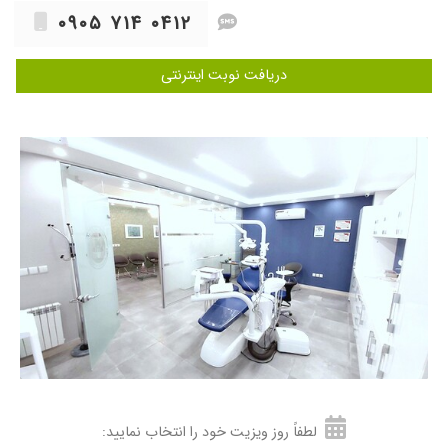
خییلی هم مهربون و بااخلاق هستند.
۰۹۰۵ ۷۱۴ ۰۴۱۲
۱۴۰۴/۰۴/۰۵
عدم رضایت
۱۴۰۴/۰۸/۱۸
بسیار متبحر، مسئولیتپذیر و با اخلاق هستن
دریافت نوبت اینترنتی
ایشون
۱۴۰۴/۰۸/۱۹
عصب کشی
۱۴۰۴/۰۲/۲۳
عالی بودند
۱۴۰۴/۰۷/۲۱
تشخیص درست
۱۴۰۲/۰۸/۰۶
برای ترمیم و عصب کشی دندون بهشون مراجعه
کردم بسیار خوش برخورد و کار درست هستن،
مطب هم از متریال و تجهیزات به روزی استفاده
میکنن
۱۴۰۴/۰۵/۱۲
بسیار عالی
۱۴۰۴/۱۰/۱۳
فوق العاده
۱۴۰۴/۰۶/۲۹
عالی بود خانم دکتر صورتگر
۱۴۰۲/۱۰/۱۴
ما خانوادگی بیمار ایشون هستیم، وهمگی رضایت
کامل داریم، هم در کارشون بسیار ماهر هستن و هم
لطفاً روز ویزیت خود را انتخاب نمایید:
خوش اخلاق .محیط مطب هم آروم و تمیز .