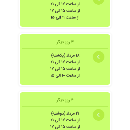
• خیانت و بازسازی اعتماد
از ساعت ۱۷ الی ۲۱
• مشکلات ارتباطی و گفت وگو
از ساعت ۱۵ الی ۱۷
از ساعت ۱۱ الی ۱۵
• مدیریت خشم در رابطه
• تصمیم گیری درباره ادامه یا پایان رابطه
• مشاوره پیش از طلاق و حمایت پس از جدایی
۳ روز دیگر
کودک و نوجوان
رفتار کودکان همیشه لجبازی نیست؛ گاهی نشانه اضطراب، مشکلات هیجانی
۱۸ مرداد (یکشنبه)
یا اختلالات رشدی است.
از ساعت ۱۷ الی ۲۱
خدمات درمانی شامل:
از ساعت ۱۵ الی ۱۷
از ساعت ۱۰ الی ۱۵
• اضطراب، ترس و نگرانی کودک
• وسواس، افسردگی و مشکلات خلقی
• بیش فعالی و نقص توجه (ADHD)
۴ روز دیگر
• مشکلات یادگیری و افت تحصیلی
• پرخاشگری، نافرمانی و کنترل خشم
۱۹ مرداد (دوشنبه)
• تقویت اعتمادبه نفس و مهارت های اجتماعی
از ساعت ۱۷ الی ۲۱
• آموزش جرئت ورزی و خودابرازی
از ساعت ۱۵ الی ۱۷