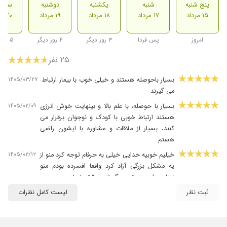
پنج شنبه
شنبه
یکشنبه
دوشنبه
سه ش
۱۵ مرداد
۱۷ مرداد
۱۸ مرداد
۱۹ مرداد
۲۰ مرداد
امروز
پس فردا
۳ روز دیگر
۴ روز دیگر
۵ روز دیگر
۲۵ نفر
۱۴۰۵/۰۳/۲۷
بسیار باحوصله هستند و خیلی خوب با بیمار ارتباط
می گیرند
۱۴۰۵/۰۲/۰۹
بسیار با حوصله، با علم بالا و بینهایت خوش انرژی
هستند ارتباط خوبی با کودک و نوجوان برقرار می
کنند، بسیار از ملاقات و مشاوره با ایشون راضی
هستم
۱۴۰۵/۰۲/۱۲
خیلیم خوبیه خدایی خیلی به حرفام توجه کرد منو از
یه مشکل بزرگی آزاد کرد واقعا افسرده بودم منو
نجات داد همیشه میگمش فرشته نجات من بودی
مهربون بهترینا سهم قلب مهربونت عزیزدلم️
ثبت نظر
لیست کامل نظرات
۱۴۰۴/۰۷/۲۷
عالی بودند
۱۴۰۵/۰۵/۱۳
یک جلسه رفتم اما در همین یک جلسه تاثیر رو