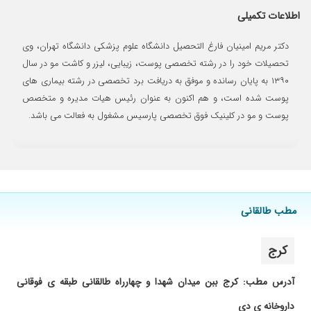
۱۴۰۴/۰۵/۲۸
زیربغلم اگزما شده بود و حساس به مام و خارش
اطلاعات تکمیلی
مدام داشت و اصلا خوب نمیشد و پیش خانم دکتر
امینیان رفتم و یه هفته ای جواب گرفتم .
دکتر مریم امینیان فارغ التحصیل دانشگاه علوم پزشکی دانشگاه تهران، وی
۱۴۰۰/۰۱/۲۸
خوب بود
تحصیلات خود را در رشته تخصصی پوست، زیبایی، لیزر و کاشت مو در سال
۱۴۰۱/۰۹/۱۶
کلینیک خوب و مجهزی است
١٣٩٠ به پایان رسانده و موفق به دریافت برد تخصصی در رشته بیماری های
۱۳۹۹/۰۷/۲۴
بسیار عالی بود
پوست شده است، و هم اکنون به عنوان رئیس هیات مدیره و متخصص
پوست و مو در کلینیک فوق تخصصی پارسیس مشغول به فعالت می باشد.
۱۴۰۰/۰۶/۰۶
کارشون وتشخیصشون عالیه خیلی راضی ام
۱۴۰۰/۰۴/۰۲
لا یلام وخسته نباشید خدمت کلینیک پارسیس..کار
بسیار عالی خانم دکتر .ممنونم ازشون بابت
زحماتشون
۱۴۰۴/۰۸/۰۳
عالی با یک بار مراجعه مشکل صورتم حل شد
مطب طالقانی
۱۴۰۴/۰۶/۱۶
دکتر خوبی بوددریزش سکه ای داشتم
۱۴۰۳/۰۳/۲۸
یک مرحله مراجعه کرده ام ولی هنوز مشکل کامل
رفع نشده
کرج
۱۴۰۰/۱۰/۰۳
خشکی پوست
آدرس مطب: کرج ببن میدان شهدا و چهارراه طالقانی طبقه ی فوقانی
۱۴۰۴/۰۷/۰۶
برای جوش های صورتم مراجعه کردم بهم قرص
هورمونی وراکوتان دادن الان جوشام کمترشده وداره
داروخانه ی دی