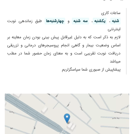
کنترل میشه داروهام تموم شد بازم میرم برم ادامه
ی درمان
ساعات کاری
۱۴۰۴/۰۸/۲۲
مشکل جوش صورت در دخترم که در حال درمان
شنبه
،
یکشنبه
،
سه شنبه
و
چهارشنبه‌ها
طبق زماندهی نوبت
هست
اینترنتی
۱۴۰۴/۰۳/۰۶
راضی بودم از کار خانم دکتر
لازم به ذکر است که به دلیل غیرقابل پیش بینی بودن زمان معاینه بر
۱۴۰۴/۰۶/۰۱
عدم رضایت
اساس وضعیت بیمار و گاهی انجام پروسیجر‌های درمانی و تزریقی
۱۴۰۳/۱۲/۱۴
اگزما داشتم خیلی سریع درمان شد ممنون
دریافت نوبت تقریبی است و به معنای زمان حضور شما در مطب
میباشد
۱۴۰۴/۰۹/۱۵
عالی بود
پیشاپیش از صبوری شما سپاسگزلریم
۱۴۰۴/۱۱/۲۶
عدم رضایت
۱۴۰۰/۰۲/۲۹
کلینیکی فوق العاده تخصصی با پرسنل عالی و
دکتری کاربلد
۱۴۰۴/۰۴/۳۰
راضی بودم ریزش مو
۱۴۰۰/۱۰/۱۹
جراحی لبیاپلاستی و تزریق ژل لب.تو یک جمله بگم
خانم دکتر امینیان بی نظیرن هم در علم و هم در
اخلاق.عاشقشونم.
۱۴۰۲/۰۳/۰۶
خانم دکتر تشخیصش خوب بود