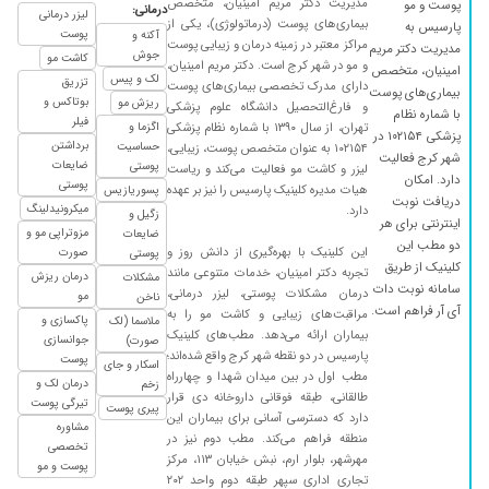
مدیریت دکتر مریم امینیان، متخصص
پوست و مو
درمانی:
نیست
لیزر درمانی
بیماری‌های پوست (درماتولوژی)، یکی از
پارسیس به
پوست
آکنه و
۱۴۰۴/۰۶/۳۱
عدم رضایت
مراکز معتبر در زمینه درمان و زیبایی پوست
مدیریت دکتر مریم
جوش
کاشت مو
و مو در شهر کرج است. دکتر مریم امینیان،
امینیان، متخصص
۱۴۰۲/۰۴/۲۸
برای مشکل پوستی گال رفتیم پیش ایشون و با
لک و پیس
تزریق
دارای مدرک تخصصی بیماری‌های پوست
بیماری‌های پوست
داروهایی که دادن مشکل حل شد
بوتاکس و
ریزش مو
و فارغ‌التحصیل دانشگاه علوم پزشکی
با شماره نظام
فیلر
تهران، از سال ۱۳۹۰ با شماره نظام پزشکی
اگزما و
۱۴۰۴/۰۴/۱۶
عدم رضایت
پزشکی ۱۰۲۱۵۴ در
برداشتن
حساسیت
۱۰۲۱۵۴ به عنوان متخصص پوست، زیبایی،
شهر کرج فعالیت
۱۴۰۴/۰۹/۰۶
عالی بود
ضایعات
پوستی
لیزر و کاشت مو فعالیت می‌کند و ریاست
دارد. امکان
پوستی
هیات مدیره کلینیک پارسیس را نیز بر عهده
پسوریازیس
۱۴۰۵/۰۲/۰۹
یک ساعت تو نوبت بودم با اینکه وقت قبلی داشتم
دریافت نوبت
میکرونیدلینگ
دارد.
زگیل و
مطب به شدت شلوغ بود خانم دکتر خوش برخورد
اینترنتی برای هر
مزوتراپی مو و
ضایعات
دو مطب این
بودن ولی هیچکدوم از سوالامو جواب ندادن فقط
این کلینیک با بهره‌گیری از دانش روز و
صورت
پوستی
کلینیک از طریق
دارو نوشتن برام بدون هیچ توضیحی
تجربه دکتر امینیان، خدمات متنوعی مانند
درمان ریزش
مشکلات
سامانه نوبت دات
درمان مشکلات پوستی، لیزر درمانی،
مو
ناخن
۱۴۰۴/۰۸/۲۴
عالی بود
آی آر فراهم است.
مراقبت‌های زیبایی و کاشت مو را به
پاکسازی و
ملاسما (لک
۱۴۰۵/۰۳/۲۶
بیماران ارائه می‌دهد. مطب‌های کلینیک
در حال حاضر دوران درمان هستم و فعلا نتیجه
جوانسازی
صورت)
پارسیس در دو نقطه شهر کرج واقع شده‌اند؛
خوب هست
پوست
اسکار و جای
مطب اول در بین میدان شهدا و چهارراه
درمان لک و
زخم
۱۴۰۴/۱۱/۲۱
من برای لک رفتم پیش خانم دکتر تحت درمانم و
طالقانی، طبقه فوقانی داروخانه دی قرار
تیرگی پوست
پیری پوست
خیلی راضی هستم
دارد که دسترسی آسانی برای بیماران این
مشاوره
منطقه فراهم می‌کند. مطب دوم نیز در
تخصصی
۱۴۰۴/۰۹/۲۹
اگزما داشتم خیلی راحت بر طرف شد
مهرشهر، بلوار ارم، نبش خیابان ۱۱۳، مرکز
پوست و مو
تجاری اداری سپهر طبقه دوم واحد ۲۰۲
۱۴۰۴/۰۵/۰۸
دکتر خوبیه