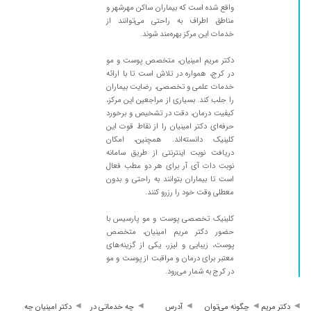
واقع شده است که بیماران ساکن مهرشهر و
۱۴۰۴/۰۲/۲۷
نتیجه عالی بود
مناطق اطراف به راحتی می‌توانند از
خدمات این مرکز بهره‌مند شوند.
۱۴۰۰/۱۲/۱۷
عااااالی
۱۴۰۴/۰۶/۰۳
عدم رضایت
دکتر مریم امینیان، متخصص پوست و مو
در کرج، همواره در تلاش است تا با ارائه
۱۴۰۴/۰۶/۰۹
ریزش سکه ای با تزریق کورتون موهام دراومد
خدمات علمی و تخصصی، رضایت بیماران
۱۴۰۵/۰۲/۲۹
خیلی خوب به حرفهای مریض گوش می کنند و
را جلب کند. بسیاری از مراجعین این مرکز،
کیفیت درمان، دقت در تشخیص و برخورد
تشخیصشون هم عالیه
حرفه‌ای دکتر امینیان را از نقاط قوت این
۱۴۰۴/۰۴/۲۹
ممنون از تشخیص خانم دکتر عزیز با مصرف دارو
کلینیک دانسته‌اند. همچنین، امکان
مشکل رفع شد
دریافت نوبت اینترنتی از طریق سامانه
نوبت دات آی آر برای هر دو مطب فعال
۱۴۰۴/۰۲/۰۵
دکتر خوش برخوردی هستن
است تا بیماران بتوانند به راحتی و بدون
۱۴۰۲/۰۷/۲۲
معطلی وقت خود را رزرو کنند.
درمان جوش صورت واقعا راضی بودم اول خدا بعد
خانم دکتر معجزه کردن
کلینیک تخصصی پوست و مو پارسیس با
۱۴۰۵/۰۳/۲۵
برای جوش صورت پسرم بود بسیار عالی با دانش
حضور دکتر مریم امینیان، متخصص
بروز
پوست، زیبایی و لیزر، یکی از گزینه‌های
معتبر برای درمان و مراقبت از پوست و مو
۱۴۰۵/۰۲/۲۴
عالی بودن فوق العاده دکتر با شخصیت از لحاظ
در کرج به شمار می‌رود.
رفتاری و کاربلد من با ی جلسه رفتن پیش خانوم
دکتر دوروز درمانمو شروع کرده بودم کاملا خوب
دکتر مریم
چگونه می‌توان
آدرس
چه خدماتی در
دکتر امینیان چه
شدم