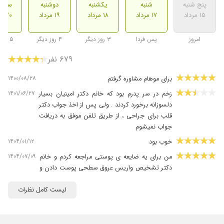
پنج شنبه
شنبه
یکشنبه
دوشنبه
سه ش
۱۵ مرداد
۱۷ مرداد
۱۸ مرداد
۱۹ مرداد
۲۰ مرداد
امروز
پس فردا
۳ روز دیگر
۴ روز دیگر
۵ روز دیگر
۶۷۹ نفر
۱۴۰۰/۰۸/۲۸
برای موهام مشاوره گرفتم
۱۴۰۱/۰۶/۲۷
زخم در سر پدرم بود که خانم دکتر امینیان بسیار
دلسوزانه برخورد کردند . ولی پس از اخذ جواب دکتر
قلب برای جراحی ، از طریق تلفن موفق به دریافت
جواب نمیشوم
۱۴۰۴/۰۱/۱۲
خوب بود
۱۴۰۴/۰۷/۰۹
من برای یه ضایعه ی پوستی مراجعه کردم و خانم
دکتر تشخیص واریس عروق سطحی پوست دادن و
با داروهایی که تجویز کردن روند لکه های پوستی
من به سرعت در حال بهبودی هست، من خیلی
لیست کامل نظرات
خیلی راضی بودم از طرز برخورد خانم دکتر و ممنونم
از ایشون بابت تشخیص درست ایشون.