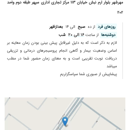
مهرشهر بلوار ارم نبش خیابان ۱۱۳ مرکز تجاری اداری سپهر طبقه دوم واحد
۱۴۰۰/۰۴/۲۰
من لیزر واسه لک های صورتم انجام دادم عالی بود
۲۰۲
فوقالعاده تاثیر اشت و تغییر کرد
۱۴۰۱/۰۷/۲۷
عالی بهترین دکتر
روز‌های فرد
از ده
صبح
الی ۱۴
بعدازظهر
۱۴۰۲/۰۷/۰۴
مشکل شوره سر داشتم ۱۸سال و خدا شکر با یه
۱۶ الی ۲۰
دوشنبه‌ها
از ساعت
شب
ویزیت خانم دکتر برطرف شد
لازم به ذکر است که به دلیل غیرقابل پیش بینی بودن زمان معاینه بر
۱۴۰۲/۰۹/۲۹
دکتر امینیان بهترین هستند بیماری پسر من رو با
اساس وضعیت بیمار و گاهی انجام پروسیجر‌های درمانی و تزریقی
یک نسخه درمان کردند
دریافت نوبت تقریبی است و به معنای زمان حضور شما در مطب
۱۴۰۲/۰۵/۲۳
برای جوش صورت مراجعه کردم و با یه دوره درمان
میباشد
رفع شد خیلی راضی بودم
پیشاپیش از صبوری شما سپاسگزلریم
۱۴۰۴/۰۷/۲۸
عالیییییی
۱۴۰۱/۰۸/۱۴
برای رفع موهای زاید لیزر انجام دادم خیلیم راضی
بودم
۱۳۹۹/۰۹/۱۱
پوست سر دخترم قارچ داشت،قبلا جای دیگه برده
بودم ولی نتیجه ای نگرفته بودم،خانم دکتر گفتن باید
2 ماه دارو مصرف کنه ولی در حال حاضر دو هفته
گذشته اثری از قارچ نیست.ممنونم از ایشون.
۱۴۰۴/۰۶/۲۶
ریزش مو