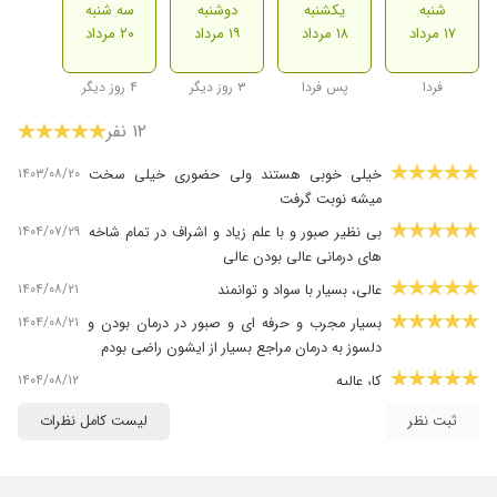
شنبه
یکشنبه
دوشنبه
سه شنبه
۱۷ مرداد
۱۸ مرداد
۱۹ مرداد
۲۰ مرداد
فردا
پس فردا
۳ روز دیگر
۴ روز دیگر
۱۲ نفر
۱۴۰۳/۰۸/۲۰
خیلی خوبی هستند ولی حضوری خیلی سخت
میشه نوبت گرفت
۱۴۰۴/۰۷/۲۹
بی نظیر صبور و با علم زیاد و اشراف در تمام شاخه
های درمانی عالی بودن عالی
۱۴۰۴/۰۸/۲۱
عالی، بسیار با سواد و توانمند
۱۴۰۴/۰۸/۲۱
بسیار مجرب و حرفه ای و صبور در درمان بودن و
دلسوز به درمان مراجع بسیار از ایشون راضی بودم
۱۴۰۴/۰۸/۱۲
کار عالیه
۱۴۰۴/۰۷/۲۹
khili razi
ثبت نظر
لیست کامل نظرات
۱۴۰۴/۰۷/۳۰
ایشون روانشناس بسیار حاذقی هستند،،خیلی با
حوصله شرایط مراجعان رو گوش میدن،،و نسبت به
شرایطشون بهترین راه کارها رو ارایه میدن،،من