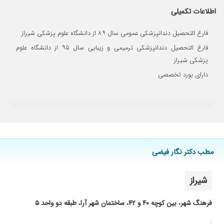
اطلاعات تکمیلی
۱۴۰۳/۰۱/۲۵
ترمیم بسیار خوبی انجام دادند
۱۴۰۴/۱۱/۲۲
عدم رضایت
فارغ التحصیل دندانپزشکی عمومی سال ۸۹ از دانشگاه علوم پزشکی شیراز
۱۴۰۴/۰۴/۱۶
کارش عالیه و خوش اخلاق و حرفهای کار میکنه
فارغ التحصیل دندانپزشکی ترمیمی و زیبایی سال ۹۵ از دانشگاه علوم
۱۴۰۱/۱۱/۱۰
فیسینگ انجام دادم کاملا طبیعی و زیبا
پزشکی شیراز
۱۴۰۲/۰۸/۱۸
بسیار باتجربه و حرفه ای
دارای بورد تخصصی
۱۴۰۴/۱۰/۱۲
شش سال قبل کامپوزیت کردم هنوز هیچ مشکلی
نداره بهترین هستن
۱۴۰۴/۰۷/۲۵
برای پرکردن دندانم که عصب کشی کرده بودم
مراجعه کردم درمان آنله را پیشنهاد دادن و به
بهترین شکل انجام دادن کاملا راضیم
مطب دکتر نگار فیضی
شیراز
فرهنگ شهر، بین کوچه ۴۰ و ۴۲، ساختمان شهر آرا، طبقه دو واحد ۵