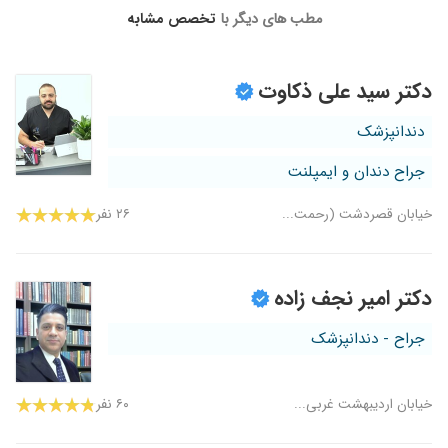
مطب های دیگر با
تخصص مشابه
دکتر سید علی ذکاوت
دندانپزشک
جراح دندان و ایمپلنت
خیابان قصردشت (رحمت...
۲۶ نفر
دکتر امیر نجف زاده
جراح - دندانپزشک
خیابان اردیبهشت غربی...
۶۰ نفر