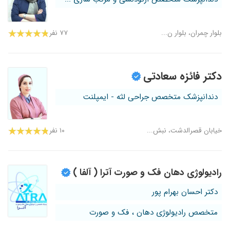
بلوار چمران، بلوار ن...
۷۷ نفر
دکتر فائزه سعادتی
دندانپزشک متخصص جراحی لثه - ایمپلنت
خیابان قصرالدشت، نبش...
۱۰ نفر
رادیولوژی دهان فک و صورت آترا ( آلفا )
دکتر احسان بهرام پور
متخصص رادیولوژی دهان ، فک و صورت