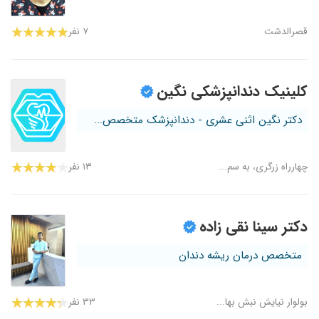
قصرالدشت
۷ نفر
کلینیک دندانپزشکی نگین
دکتر نگین اثنی عشری - دندانپزشک متخصص...
چهارراه زرگری، به سم...
۱۳ نفر
دکتر سینا نقی زاده
متخصص درمان ریشه دندان
بولوار نیایش نبش بها...
۳۳ نفر