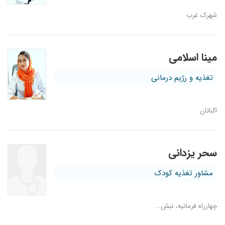
۱۴۰۰/۰۳/۰۲
چاق بودم در یک جلسه 4 کیلو کم کروم ممنون از
شهرک غرب
دکتر افشار
۱۴۰۳/۰۷/۰۵
سلام دوستان من تازه با آقای دکتر آشنا شدم چون
تعریفشون رو زیاد شنیده بودم
مینا اسلامی
۱۴۰۴/۰۸/۲۹
کاهش وزن
۱۴۰۱/۱۲/۲۶
رژیم برای کاهش وزن بسیار حرفه ای وبا اخلاق با
تغذیه و رژیم درمانی
نتایج رصایت بخش
۱۴۰۰/۱۲/۰۷
عالی هستن
اکباتان
۱۴۰۳/۱۱/۲۳
دیابت نتیجه ر
۱۴۰۰/۰۹/۲۴
بسیار عالی بود
۱۴۰۴/۰۸/۱۴
تازه مراجعه کردم
سحر یزدانی
۱۴۰۰/۱۱/۲۹
لاغری خوب بود
مشاور تغذیه کودک
۱۴۰۳/۰۴/۱۹
بسیار خوش برخورد و باسواد ولی بعلت حجم بالای
بیماران از دقت شان کاسته می شود در مواقع
شلوغی و مطب
چهارراه فرمانیه، نبش...
۱۴۰۲/۰۱/۰۷
اضافه وزن داشتم در حال درمان هستم بازگشت وزن