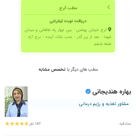
۱۴۰۲/۰۳/۱۸
برای لاغری اومده بودم و نتیجه خوبی گرفتم
مطب کرج
۱۴۰۱/۱۰/۲۰
برای لاغری بود ۱۰ کیلو کم کردم تو تقریبا ۳ تا رژیم
واقعا نفهمیدم اصن چجوری خوبیش اینه غذاهای
دریافت نوبت اینترنتی
اجق وجق و سخت نمیدن و همش غذاهای روزمره
کرج خیابان بهشتی - بین چهار راه طالقانی و میدان
خونگی
شهدا - بعد از زیر گذر - جنب بانک آینده - برج آراد -
۱۴۰۳/۰۶/۲۱
عالی بودن خیلی راضی بودم
طبقه ششم
۱۴۰۰/۱۲/۲۸
عدم رضایت
۱۴۰۲/۱۱/۰۸
عدم رضایت
۱۴۰۱/۰۲/۳۱
خیلی خوبه
مطب های دیگر با
تخصص مشابه
۱۴۰۰/۱۰/۰۹
عالییییی
۱۴۰۲/۰۲/۰۸
دخترم اضافه وزن داشتن با کمک آقای دکتر به وزن
بهاره هندیجانی
ایده آل رسید
۱۴۰۵/۰۳/۱۶
درود و روزتون بخیر ویزیتشون عالی بود. سوال و
مشاور تغذیه و رژیم درمانی
جواب خوبی در اولین جلسه داشتن. مشاور خوبی
هستن. راضییم.
۱۳۹۹/۰۹/۲۷
در رابطه با بیماری دیابت و تغذیه
صادقیه
۱۵۶ نفر
۱۴۰۲/۰۷/۱۲
اولاشه