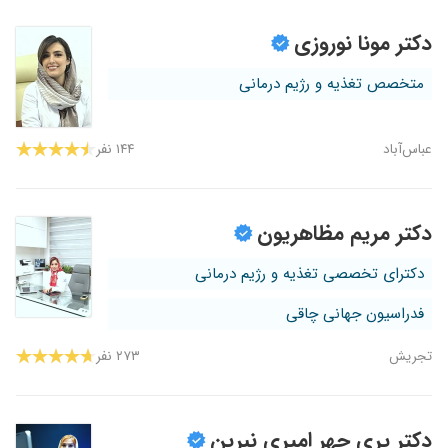
۱۴۰۴/۰۶/۰۸
افزایش وزن
دکتر مونا نوروزی
۱۴۰۰/۰۲/۱۰
ایشان فوق العاده حرفه ای هستن، همچنان در حال
درمان هستم
متخصص تغذیه و رژیم درمانی
۱۴۰۴/۰۷/۱۴
وزن بیش از اندازه داشتم که کنترل و به وزن
مناسب رسیدم
عباس‌آباد
۱۴۴ نفر
۱۳۹۹/۱۰/۱۹
چاقی، عالی
۱۴۰۱/۰۹/۱۵
چاقی و کاهش وزن
۱۴۰۵/۰۴/۰۲
معطلی بسیار زیاده فکر میکنم نیاز به یک ساماندهی
دکتر مریم مظاهریون
داشته باشن که نوبت ها نهایتا با تاخیر نیم ساعته
انجام بشه این زمان بندی اصلا دریت نیست
دکترای تخصصی تغذیه و رژیم درمانی
۱۴۰۱/۱۲/۰۲
من افزایش وزن میخواستم رفتم پیش ایشون هنوز
یک ماه نشده اما وزنم تغییر کرده
فدراسیون جهانی چاقی
۱۴۰۴/۰۳/۱۹
رژیم درمانی
تجریش
۲۷۳ نفر
۱۴۰۱/۰۶/۰۹
چاقی الان وزن کم کردم
۱۳۹۹/۰۸/۱۳
جهت رژیم غذایی و کاهش وزن به ایشون مراجعه
داشتم
دکتر پری چهر امیری نبرین