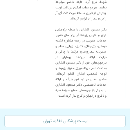
شهدا، برج آراد، طبقه ششم مراجعه
۱۴۰۰/۰۵/۱۰
دیابت بهتر شدم
نمایند. هر دو مطب امکان دریافت نوبت
۱۴۰۰/۰۱/۲۲
اینترنتی از طریق سامانه نوبت دات آی آر
مشکل چاقی
را برای بیماران فراهم کرده‌اند.
۱۴۰۰/۰۶/۲۵
بسیار عالی و پاسخگو
دکتر مسعود افشاری با سابقه پژوهشی
۱۴۰۴/۰۵/۲۱
خوب بودن
قوی و عنوان پژوهشگر برتر سال کشور،
۱۴۰۲/۰۳/۱۸
برای رژیم لاغری تحت درمان هستم
خدمات متنوعی در زمینه مشاوره تغذیه
درمانی، رژیم‌های لاغری، زیبایی اندام و
۱۴۰۲/۰۴/۱۲
اضافه وزن داشتم و رژیم رو رعایت کردم جواب داد
مدیریت بیماری‌های مرتبط با چاقی و
۱۴۰۱/۰۷/۲۴
برای دیابت بارداری پیش ایشون رفتم که با برنامه
دیابت ارائه می‌دهد. بیماران در
بازخوردهای خود از دکتر مسعود افشاری
غذایی رفع شد دکتد بسیاررررر دلسوز و مهربان
به دقت علمی، برنامه‌ریزی دقیق رژیم‌ها و
۱۴۰۱/۰۳/۳۰
خوب است
توجه شخصی ایشان اشاره کرده‌اند.
حضور فعال در دو شهر بزرگ و ارائه
۱۴۰۴/۰۸/۱۹
دکتر خوبی
خدمات تخصصی، دکتر مسعود افشاری
۱۴۰۴/۰۳/۱۳
بسیار عالی.. با حوصله و حرفه ای
را به یکی از چهره‌های معتبر حوزه تغذیه
و لاغری در تهران و کرج بدل کرده است.
۱۴۰۲/۰۵/۲۲
دوستم با رژیم دکتر به نتیجه رسیده و واقعا عالی کار
کردن
۱۴۰۵/۰۳/۲۰
عدم رضایت
لیست پزشکان تغذیه تهران
۱۴۰۴/۰۹/۱۸
اضافه وزن داشتم،با مراجعه به ایشون به وزن
دلخواهم رسیدم