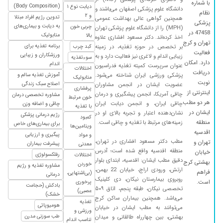
با شماره
(Body Composition)
دیابت نوع ۱
دکتر که یکم چاق بشم دو کیلو چاق شدم تو این دو
دانشگاه علوم پزشکی اصفهان می‌باشند و
نظام
و ۲
تدوین رژیم افراد مبتلا
همچنین گواهی عالی بهداشت عمومی
هفته فعلا تحت نظر دکتر هستم ولی به شدت با
پزشکی
به دیابت و بیماری‌های
چربی خون
(MPH) را از دانشگاه علوم پزشکی تهران
حوصله هستن و دقیق گوش میدن که چی میخوای
47458 در
متابولیک
بالا
اخذ کرده‌اند. دکتر مسعود افشاری علاوه
تهران و کرج
۱۴۰۳/۰۸/۰۳
برای لاغر شدن مراجعه کردم و تونستم فعلا توی
برنامه تغذیه برای
بر تخصص در حوزه تغذیه، در زمینه
کبد چرب
فعالیت
ورزشکاران و زیبایی
زیبایی اندام و لاغری نیز فعالیت دارد و به
۲هفته ۲کیلو کم کنم
سوءتغذیه
دارد. امکان
اندام
عنوان سرپرست کمیته تغذیه فدراسیون
اختلالات
۱۴۰۱/۰۵/۳۱
کارشون خوبه
دریافت
پزشکی ورزشی ایران شناخته می‌شود.
آموزش تغذیه سالم و
متابولیک
نوبت
اصلاح سبک زندگی
عضویت ایشان در انجمن مشاوران
۱۴۰۰/۰۶/۱۶
مشکلم وزنم بود لاغر شدم ولی باز مجدد چاق شدم
پرفشاری
اینترنتی از
چاقی آمریکا، انجمن پیشگیری و درمان
مشاوره تخصصی درمان
خون مرتبط
۱۴۰۲/۰۸/۲۲
یک ساعت منتظر بودم. توضیحات کمی بابت رژیم
هر دو مطب
چاقی ایران، و انجمن دیابت ایران
چاقی و اضافه وزن
با تغذیه
داده شد.
ایشان در
نشان‌دهنده اعتبار و تجربه بالای او در
رژیم درمانی پزشکی
کمبود
منطقه
زمینه‌های مرتبط با تغذیه و چاقی است.
برای بیماری‌های خاص
ویتامین‌ها
۱۴۰۰/۱۱/۰۳
اضافه وزن 7 کیلو طی سه ماه کم کردم
اقدسیه
پیگیری و ارزیابی
و مواد
مطب دکتر مسعود افشاری در تهران،
۱۴۰۳/۰۹/۰۴
افزایش وزن
تهران و
پیشرفت بیماران
معدنی
منطقه اقدسیه واقع شده است؛ آدرس
خیابان
رفلکسولوژی
اختلالات
۱۴۰۲/۰۲/۰۲
خیلی خوبن و نتیجه ی خوبی گرفتیم
دقیق مطب ایشان: اقدسیه، ابتدای بلوار
بهشتی کرج
خوردن
مشاوره تغذیه و رژیم
ارتش، ورودی اراج، خیابان 22 بهمن،
۱۴۰۵/۰۳/۱۲
درود . اخلاق دکتر و پرسنل و کادر خیلی عالی بود
فراهم
(بی‌اشتهایی،
درمانی
روبروی بیمارستان نیکان، دی کلینیک
است.
پرخوری
محیط تمییز و خوب . فقط اینکه برنامه دیز ارسال
بادکش (حجامت
تخصصی نیکان، طبقه پنجم، اتاق ۵۰۹
عصبی)
شد و اینکه من دیابتی بودم برنامه غذایی مطابقت
خشک)
می‌باشد. همچنین بیماران ساکن کرج
تغذیه
نداشت با شرایط من دیگه به دلیل اینکه باردار بودم
هومیوپاتی
می‌توانند به مطب ایشان در خیابان
ورزشی و
و ماه آخر از پیگیری دوباره منصرف شدم ....
طب سوزنی مدرن
بهشتی، بین چهارراه طالقانی و میدان
تناسب اندام