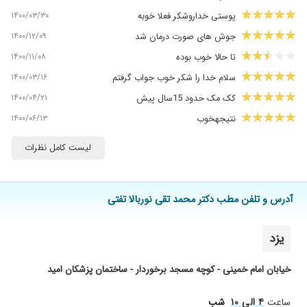
۱۴۰۰/۰۳/۳۰
پوستی خداروشکر فعلا خوبه
۱۴۰۰/۱۲/۰۹
جوش های صورت درمان شد
۱۴۰۰/۱۱/۰۸
تا حالا خوب بوده
۱۴۰۰/۰۳/۱۶
سلام خدا را شکر خوب جواب گرفتم
۱۴۰۰/۰۴/۲۱
کک مک حدود 15سال پیش
۱۴۰۰/۰۶/۱۳
نتیجهخوب
۱۴۰۰/۰۶/۱۶
من برای جوش های صورتم مراجعه کردم و واقعا
لیست کامل نظرات
راضی بودم الان دوسال از شرع درمانم میگذره و کلا
جوش هام خوب شده
۱۳۹۸/۰۷/۲۸
دو ماه مراجعه کردم داروهاشون مثل هم بود ولی
آدرس و تلفن مطب دکتر محمد تقی نوربالا تفتی
خوب بود و من از نتیجه راضی ام
۱۴۰۰/۰۵/۲۳
موهام ریخته شد،البته ژنتیکی بوده فعلا در 2 دوره
یزد
طول درمان موهای ریز اما ضعیف درومده که طی
دوره هائ بعدی فکر کنم ریزش هم قطع میشه
خیابان امام خمینی - کوچه مسجد برخوردار - ساختمان پزشکان امید
۱۴۰۰/۰۲/۱۸
خوب بود
۱۴۰۰/۰۴/۲۰
سلام برای جوش صورتم رفتم واقعابایکباررفتن صورتم
۴ الی ۱۰
ساعت
شب