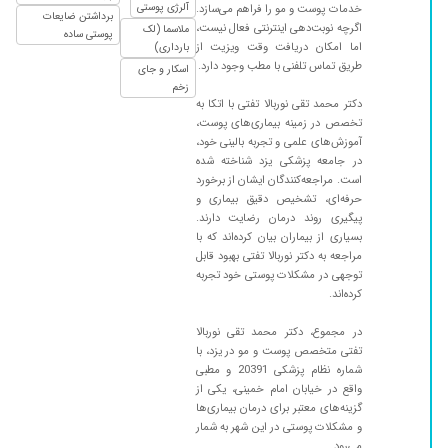
۱۳۹۹/۰۹/۱۹
آلرژی پوستی
خیلی خوب و عالی
خدمات پوست و مو را فراهم می‌سازد.
برداشتن ضایعات
اگرچه نوبت‌دهی اینترنتی فعال نیست،
ملاسما (لک
پوستی ساده
۱۳۹۹/۱۲/۱۷
خوب بود
اما امکان دریافت وقت ویزیت از
بارداری)
طریق تماس تلفنی با مطب وجود دارد.
۱۴۰۰/۱۱/۱۸
خیلی عالی
اسکار و جای
زخم
۱۴۰۰/۰۵/۰۵
تنها دکتری
دکتر محمد تقی نوربالا تفتی با اتکا به
تخصص در زمینه بیماری‌های پوست،
۱۴۰۰/۰۴/۱۹
زگیل داشتم درمان شد
آموزش‌های علمی و تجربه بالینی خود،
۱۴۰۰/۰۳/۲۳
وتیلیگو . بهتر شدم
در جامعه پزشکی یزد شناخته شده
است. مراجعه‌کنندگان ایشان از برخورد
۱۳۹۹/۱۰/۲۹
پسوریازیس عالی
حرفه‌ای، تشخیص دقیق بیماری و
۱۴۰۰/۰۶/۲۵
پیگیری روند درمان رضایت دارند.
برای من از نظرتشخیص مشکل ودرمان خیلی خوب
بسیاری از بیماران بیان کرده‌اند که با
بودن
مراجعه به دکتر نوربالا تفتی بهبود قابل
۱۳۹۹/۰۳/۲۰
مشکلی پوستی داشتم وخداروشکر بهترم
توجهی در مشکلات پوستی خود تجربه
کرده‌اند.
۱۳۹۹/۱۰/۱۴
سلام خسته نباشید اقای دکتر نوربالانمونه هستن
مشکل ریزش مو ودرنتیجه رویش مجدد
در مجموع، دکتر محمد تقی نوربالا
خدانگهدارایشان باشد
تفتی متخصص پوست و مو در یزد، با
شماره نظام پزشکی 20391 و مطبی
۱۳۹۸/۱۰/۲۴
عالی است
واقع در خیابان امام خمینی، یکی از
۱۴۰۰/۰۸/۱۳
عالی. بهترین
گزینه‌های معتبر برای درمان بیماری‌ها
و مشکلات پوستی در این شهر به شمار
۱۴۰۰/۱۱/۲۳
لااللللللآللل
می‌رود.