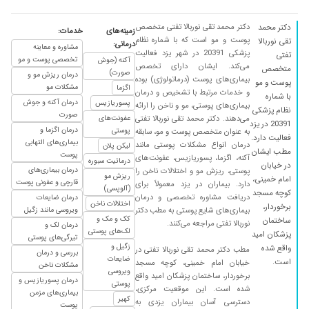
۱۳۹۸/۰۹/۱۷
بیماری پوستی .عالی بود
۱۴۰۰/۱۲/۰۱
رفع جوش
دکتر محمد تقی نوربالا تفتی متخصص
دکتر محمد
زمینه‌های
خدمات:
پوست و مو است که با شماره نظام
۱۳۹۹/۱۱/۲۲
تقی نوربالا
خوب است
درمانی:
مشاوره و معاینه
پزشکی 20391 در شهر یزد فعالیت
تفتی
تخصصی پوست و مو
آکنه (جوش
۱۴۰۰/۱۲/۰۹
برای ریزش مو به دکتر مراجعه کردم و فعلا تحت
می‌کند. ایشان دارای تخصص
متخصص
صورت)
درمان ریزش مو و
درمان هستم
بیماری‌های پوست (درماتولوژی) بوده
پوست و مو
مشکلات مو
اگزما
و خدمات مرتبط با تشخیص و درمان
با شماره
۱۴۰۰/۰۸/۲۲
بسیار دکتر عالی هستن فقط کاش اجازه میدادن
درمان آکنه و جوش
پسوریازیس
بیماری‌های پوستی، مو و ناخن را ارائه
نظام پزشکی
کامل توضیح بدیم
صورت
می‌دهند. دکتر محمد تقی نوربالا تفتی
عفونت‌های
20391 در یزد
درمان اگزما و
پوستی
به عنوان متخصص پوست و مو، سابقه
۱۴۰۰/۰۲/۲۷
سلام بسیار عالی بوده تا الان.
فعالیت دارد.
بیماری‌های التهابی
درمان انواع مشکلات پوستی مانند
لیکن پلان
مطب ایشان
۱۴۰۰/۰۱/۱۴
لکه پوستی و خیلی عالی بود تجویز ایشان
پوست
آکنه، اگزما، پسوریازیس، عفونت‌های
درماتیت سبوره
در خیابان
درمان بیماری‌های
پوستی، ریزش مو و اختلالات ناخن را
۱۴۰۰/۱۲/۲۲
مشکل پوست خوب بود
ریزش مو
امام خمینی،
قارچی و عفونی پوست
دارد. بیماران در یزد معمولاً برای
(آلوپسی)
کوچه مسجد
۱۴۰۰/۰۴/۱۰
ریزش ارثی مو
دریافت مشاوره تخصصی و درمان
درمان ضایعات
اختلالات ناخن
برخوردار،
بیماری‌های شایع پوستی به مطب دکتر
ویروسی مانند زگیل
۱۴۰۰/۰۳/۰۲
مشکل پوستی داشتم رفع شد مجددا در ناحیه گزدن
کک و مک و
ساختمان
نوربالا تفتی مراجعه می‌کنند.
درمان لک و
لک‌های پوستی
مشکل پوستی پیدا شده
پزشکان امید
تیرگی‌های پوستی
زگیل و
واقع شده
مطب دکتر محمد تقی نوربالا تفتی در
۱۳۹۷/۰۱/۲۷
خوب است
بررسی و درمان
ضایعات
است.
خیابان امام خمینی، کوچه مسجد
مشکلات ناخن
ویروسی
۱۳۹۹/۱۱/۱۷
ریزش مو عالی
برخوردار، ساختمان پزشکان امید واقع
درمان پسوریازیس و
پوستی
شده است. این موقعیت مرکزی،
بیماری‌های مزمن
۱۳۹۹/۱۲/۱۷
عااالی
کهیر
دسترسی آسان بیماران یزدی به
پوست