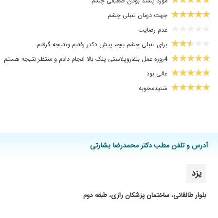
مورد پسند بودن ضعیفی چشم
جهت درمان تنبلی چشم
عدم رضایت
برای تنبلی چشم بچم پیش دکتر رفتیم ونتیجه گرفتم
4روزه عمل بلفاروپلاستی پلک بالا انجام دادم و منتظر نتیجه هستم
عالی بود
شتیدمخوبه
انحراف چشم عالی بودن
خیلی خوب هست
انحراف چشم کودکم، گفت 6ماه دیگه مراجعه کنید گفت هیچ گونه مشکلی ندارد، و کاملا درست گفتند
آدرس و تلفن مطب دکتر محمدرضا بشارتی
برای تنبلی چشم به ایشان مراجعه کردم برای پسرم
دکتر خوبی است
یزد
انحراف چشم دکتر بسیار خوبی هستن
خیلی دکتر خوبی هستن
بلوار طالقانی، ساختمان پزشکان رازی، طبقه دوم
دکتر بشارتی تشخیص دادن که سرطان چشم دارم