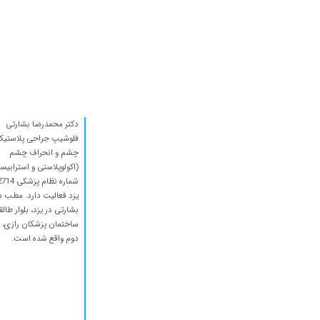
اب مروارید
دکتر خوبی بودن و
انحراف چشم داشتم که کارش واقعا عالی بود
دکتر با تجربه ای هستش
برای دخترم که شک با تنبلی چشم داشت
بسیار عالی
دکتر محمدرضا بشارتی
عدم رضایت
فلوشیپ جراحی پلاستی
بسیارخوب
چشم و انحراف چشم
(اکولوپلاستی و استرابیسم
پسرم انحراف چشم داشتن که توسط آقای دکتر جراحی شدند و بهبود 
درمان انحراف چشم فرزندم
یزد فعالیت دارد. مطب د
بشارتی در یزد، بلوار طالق
نزان من انزانون
ساختمان پزشکان رازی، 
انحراف چشم
دوم واقع شده است.
عالی بودن
مشکل انحراف چشم دارد و عمل می خواهد
انحراف و بهبودی