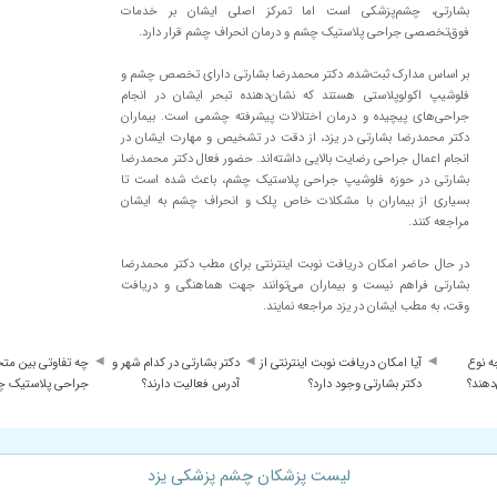
جه ای ندیدیم بایدجراحی بشه انشاالله بعدجراحی
بشارتی، چشم‌پزشکی است اما تمرکز اصلی ایشان بر خدمات
فوق‌تخصصی جراحی پلاستیک چشم و درمان انحراف چشم قرار دارد.
بر اساس مدارک ثبت‌شده، دکتر محمدرضا بشارتی دارای تخصص چشم و
فلوشیپ اکولوپلاستی هستند که نشان‌دهنده تبحر ایشان در انجام
احی شده بود توسط دکترهای دیگه و نه تنها خوب نشد بدتر هم شد اما دکتر بشارتی سلا
جراحی‌های پیچیده و درمان اختلالات پیشرفته چشمی است. بیماران
دکتر محمدرضا بشارتی در یزد، از دقت در تشخیص و مهارت ایشان در
انجام اعمال جراحی رضایت بالایی داشته‌اند. حضور فعال دکتر محمدرضا
بشارتی در حوزه فلوشیپ جراحی پلاستیک چشم، باعث شده است تا
بسیاری از بیماران با مشکلات خاص پلک و انحراف چشم به ایشان
مراجعه کنند.
در حال حاضر امکان دریافت نوبت اینترنتی برای مطب دکتر محمدرضا
بشارتی فراهم نیست و بیماران می‌توانند جهت هماهنگی و دریافت
وقت، به مطب ایشان در یزد مراجعه نمایند.
فعلا باید عینک بزنه
ه نوع
آیا امکان دریافت نوبت اینترنتی از
دکتر بشارتی در کدام شهر و
چه تفاوتی بین م
دهند؟
دکتر بشارتی وجود دارد؟
آدرس فعالیت دارند؟
جراحی پلاستیک چش
لیست پزشکان چشم پزشکی یزد