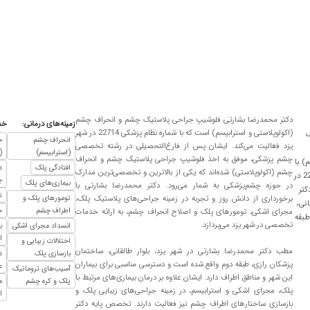
دکتر محمدرضا بشارتی فلوشیپ جراحی پلاستیک چشم و انحراف چشم
زمینه‌های درمانی:
خد
(اکولوپلاستی و استرابیسم) است که با شماره نظام پزشکی 22714 در شهر
ک
انحراف چشم
ج
یزد فعالیت می‌کند. ایشان پس از فارغ‌التحصیلی در رشته تخصصی
(استرابیسم)
(
چشم پزشکی، موفق به اخذ فلوشیپ جراحی پلاستیک چشم و انحراف
) با
افتادگی پلک
د
پیدا کردند.
چشم (اکولوپلاستی) شده‌اند که یکی از بالاترین و تخصصی‌ترین مدارک
شماره نظام پزشکی 22714 در
چ
بیماری‌های پلک
در حوزه چشم‌پزشکی به شمار می‌رود. دکتر محمدرضا بشارتی با
کتر
ت
برخورداری از دانش روز و تجربه در زمینه جراحی‌های پلاستیک پلک،
تومورهای پلک و
انی،
اطراف چشم
ج
مجرای اشکی، تومورهای پلک و اصلاح انحراف چشم، به ارائه خدمات
طبقه
تخصصی در شهر یزد می‌پردازد.
انسداد مجرای اشکی
ب
ا
اختلالات زیبایی و
مطب دکتر محمدرضا بشارتی در شهر یزد، بلوار طالقانی، ساختمان
بازسازی پلک
د
پزشکان رازی، طبقه دوم واقع شده است و دسترسی مناسبی برای بیماران
ع
آسیب‌های تروماتیک
این شهر و مناطق اطراف دارد. ایشان علاوه بر درمان بیماری‌های مرتبط با
پلک و کره چشم
م
پلک، مجرای اشکی و استرابیسم، در زمینه جراحی‌های زیبایی پلک و
ا
بازسازی ساختارهای اطراف چشم نیز فعالیت دارند. تخصص پایه دکتر