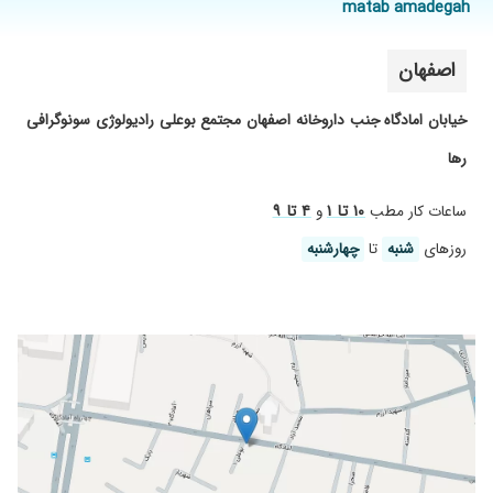
matab amadegah
۱۴۰۲/۱۰/۰۶
عالی دلسوز و للوجدان
۱۴۰۲/۰۹/۱۰
بسیار بسیار عااااالی
اصفهان
۱۴۰۴/۱۱/۱۴
مودب و دقیق
۱۴۰۳/۰۵/۱۰
بسیار بسیار کارشون عالی از بچگی هر کار
خیابان امادگاه جنب داروخانه اصفهان مجتمع بوعلی رادیولوژی سونوگرافی
سونوگرافی داشتم پیششون بودم
رها
۱۴۰۴/۰۴/۰۲
عالی بودند
۱۴۰۲/۰۵/۰۲
سنگ کلیه سنگ شکنی کردم
۱۰ تا ۱
۴ تا ۹
ساعات کار مطب
و
۱۴۰۵/۰۱/۱۷
عدم رضایت
روز‌های
شنبه
تا
چهارشنبه
۱۴۰۵/۰۴/۰۳
دقیق با تجربه
۱۴۰۲/۱۱/۱۶
عالی هستن
۱۴۰۴/۰۵/۲۵
باسواد و با حوصله
۱۴۰۲/۱۲/۰۳
بسیاردکتر خوبه وتشخیص عالی
۱۴۰۲/۱۱/۲۳
برای باردادی.بسیار
۱۴۰۴/۰۶/۱۱
مشکل کیست سینه داشتم.
۱۴۰۵/۰۴/۱۴
خیلی عالی و با دقت بررسی میکنن