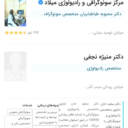
مرکز سونوگرافی و رادیولوژی میلاد
دکتر محبوبه طباطباییان متخصص سونوگراف...
خیابان توحید میانی -...
۲۹۶ نفر
دکتر منیژه نجفی
متخصص رادیولوژی
خیابان رودکی جنب گذر...
دکتر سعید خان باباپور
دکتر سعید خان
زمینه‌های درمانی:
خدمات:
متخصص رادیولوژی و
باباپور متخصص
بررسی و تشخیص
سونوگرافی عمومی
سونوگرافی با شماره نظام پزشکی
رادیولوژی و
توده‌ها و کیست‌ها
سونوگرافی
105935 در شهر اصفهان فعالیت
سونوگرافی با
با تصویربرداری
تخصصی زنان و
می‌کند. ایشان دارای تخصص
شماره نظام