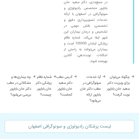
در جمع‌بندی، دکتر سعید خان
باباپور متخصص رادیولوژی و
سونوگرافی در اصفهان با ارائه
خدمات تصویربرداری دقیق و
تخصصی، نقش مهمی در
تشخیص و درمان بیماران این
شهر ایفا می‌کند. شماره نظام
پزشکی ایشان 105935 است و
بیماران می‌توانند به راحتی از
امکانات نوبت‌دهی آنلاین
بهره‌مند شوند.
چگونه می‌توان
آیا خدمات
آدرس مطب
شماره نظام
چه بیماری‌ها و
برای ویزیت دکتر
سونوگرافی در
دکتر سعید
پزشکی دکتر
مشکلاتی در مطب
سعید خان باباپور
مطب دکتر خان
خان باباپور
خان باباپور
دکتر خان باباپور
نوبت گرفت؟
باباپور ارائه
کجاست؟
چیست؟
بررسی می‌شود؟
می‌شود؟
لیست پزشکان رادیولوژی و سونوگرافی اصفهان