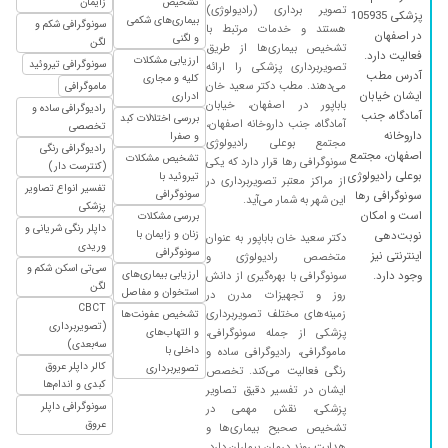
تشخیص
زایمان
تصویر برداری (رادیولوژی)
پزشکی 105935
بیماری‌های شکمی
سونوگرافی شکم و
هستند و خدمات مرتبط با
در اصفهان
و لگنی
لگن
تشخیص بیماری‌ها از طریق
فعالیت دارد.
ارزیابی مشکلات
سونوگرافی تیروئید
تصویربرداری پزشکی را ارائه
آدرس مطب
کلیه و مجاری
می‌دهند. مطب دکتر سعید خان
ماموگرافی
ایشان خیابان
ادراری
باباپور در اصفهان، خیابان
رادیوگرافی ساده و
آمادگاه، جنب
بررسی اختلالات کبد
آمادگاه، جنب داروخانه اصفهان،
تخصصی
داروخانه
و صفرا
مجتمع بوعلی رادیولوژی
رادیوگرافی رنگی
اصفهان، مجتمع
تشخیص مشکلات
سونوگرافی رها قرار دارد که یکی
(کنترست دار)
بوعلی رادیولوژی
تیروئید با
از مراکز معتبر تصویربرداری در
تفسیر انواع تصاویر
سونوگرافی
سونوگرافی رها
این شهر به شمار می‌آید.
پزشکی
است و امکان
بررسی مشکلات
داپلر رنگی شریانی و
زنان و زایمان با
نوبت‌دهی
دکتر سعید خان باباپور به عنوان
وریدی
سونوگرافی
اینترنتی نیز
متخصص رادیولوژی و
سی‌تی اسکن شکم و
ارزیابی بیماری‌های
وجود دارد.
سونوگرافی با بهره‌گیری از دانش
لگن
استخوان و مفاصل
روز و تجهیزات مدرن در
CBCT
زمینه‌های مختلف تصویربرداری
تشخیص عفونت‌ها
(تصویربرداری
پزشکی از جمله سونوگرافی،
و التهاب‌های
سه‌بعدی)
داخلی با
ماموگرافی، رادیوگرافی ساده و
کالر داپلر عروق
تصویربرداری
رنگی فعالیت می‌کند. تخصص
کبدی و اندام‌ها
ایشان در تفسیر دقیق تصاویر
سونوگرافی داپلر
پزشکی، نقش مهمی در
عروق
تشخیص صحیح بیماری‌ها و
هدایت روند درمان بیماران دارد.